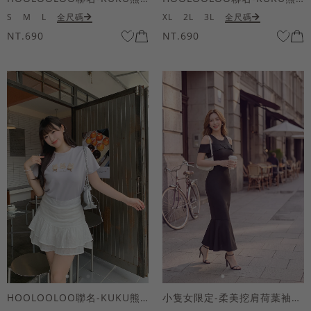
S
M
L
全尺碼
XL
2L
3L
全尺碼
NT.690
NT.690
HOOLOOLOO聯名-KUKU熊蝴蝶結短袖上衣
小隻女限定-柔美挖肩荷葉袖魚尾長洋裝