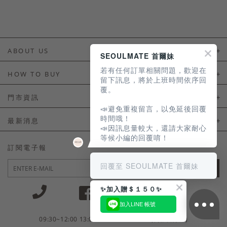
ABOUT US
SEOULMATE 首爾妹
若有任何訂單相關問題，歡迎在
About Us
HOW TO BUY
留下訊息，將於上班時間依序回
覆。
如何購買
門市資訊
📣避免重複留言，以免延後回覆
付款及配送
門市資訊
時間哦！
最新消息
📣因訊息量較大，還請大家耐心
會員常見問題
等候小編的回覆唷！
LINE官方會員活動
訂閱電子報
訂單常見問題
回覆至 SEOULMATE 首爾妹
JOIN
商品售後服務
✨加入贈＄１５０✨
電子發票
加入LINE 帳號
國外會員服務
09:30~12:00 13:00~18:30 / Mon - Fri(例假日除外)