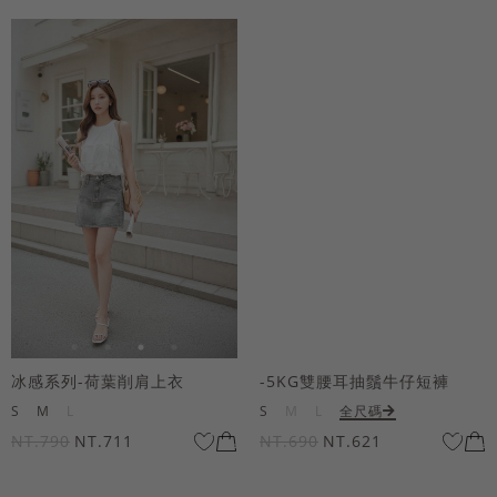
冰感系列-荷葉削肩上衣
-5KG雙腰耳抽鬚牛仔短褲
S
M
L
S
M
L
全尺碼
NT.790
NT.711
NT.690
NT.621