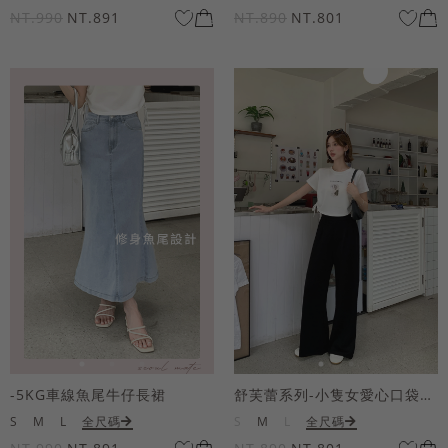
NT.990
NT.891
NT.890
NT.801
-5KG車線魚尾牛仔長裙
舒芙蕾系列-小隻女愛心口袋寬褲
S
M
L
全尺碼
S
M
L
全尺碼