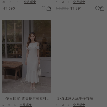
XL
2L
3L
全尺碼
S
M
L
全尺碼
NT.690
NT.990
NT.891
小隻女限定-柔美挖肩荷葉袖魚尾長洋裝
-5KG冰感天絲牛仔寬褲
S
M
L
全尺碼
S
M
L
全尺碼