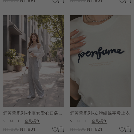
NT.990
NT.891
NT.890
NT.801
舒芙蕾系列-小隻女愛心口袋寬褲
舒芙蕾系列-立體繡線字母上衣
S
M
L
全尺碼
S
M
L
全尺碼
NT.890
NT.801
NT.690
NT.621