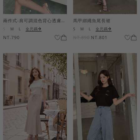
兩件式-肩可調混色背心透膚上衣套組
馬甲綁繩魚尾長裙
S
M
L
全尺碼
S
M
L
全尺碼
NT.790
NT.890
NT.801