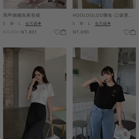
馬甲綁繩魚尾長裙
HOOLOOLOO聯名-口袋燙金KUKU熊短袖上衣
S
M
L
全尺碼
S
M
L
全尺碼
NT.890
NT.801
NT.690