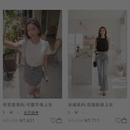
舒芙蕾系列-可愛字母上衣
冰感系列-荷葉削肩上衣
S
M
L
全尺碼
S
M
L
NT.690
NT.621
NT.790
NT.711