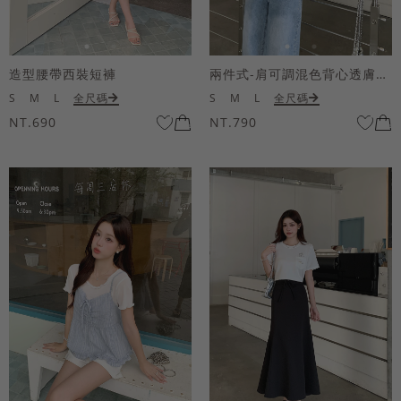
造型腰帶西裝短褲
兩件式-肩可調混色背心透膚上衣套組
S
M
L
全尺碼
S
M
L
全尺碼
NT.690
NT.790