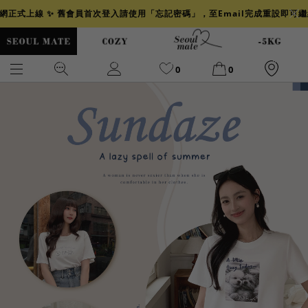
官網正式上線 ✨ 舊會員首次登入請使用「忘記密碼」，至Email完成重設即可
0
0
爆乳
背心
洋裝
舒芙蕾
小香風
透膚
小香
牛仔
襯衫
褲裙
牛仔裙
冰感
涼感