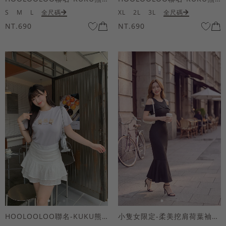
S
M
L
全尺碼
XL
2L
3L
全尺碼
NT.690
NT.690
HOOLOOLOO聯名-KUKU熊蝴蝶結短袖上衣
小隻女限定-柔美挖肩荷葉袖魚尾長洋裝