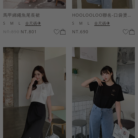
馬甲綁繩魚尾長裙
HOOLOOLOO聯名-口袋燙金KUKU熊短袖上衣
S
M
L
全尺碼
S
M
L
全尺碼
NT.890
NT.801
NT.690