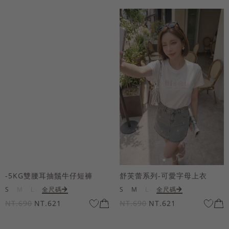
-5KG雙腰耳抽鬚牛仔短褲
舒芙蕾系列-可愛字母上衣
S
M
L
全尺碼
S
M
L
全尺碼
NT.690
NT.621
NT.690
NT.621