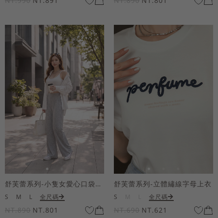
NT.990
NT.891
NT.890
NT.801
舒芙蕾系列-小隻女愛心口袋寬褲
舒芙蕾系列-立體繡線字母上衣
S
M
L
全尺碼
S
M
L
全尺碼
NT.890
NT.801
NT.690
NT.621