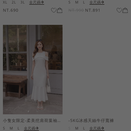
XL
2L
3L
全尺碼
S
M
L
全尺碼
NT.690
NT.990
NT.891
小隻女限定-柔美挖肩荷葉袖魚尾長洋裝
-5KG冰感天絲牛仔寬褲
S
M
L
全尺碼
S
M
L
全尺碼