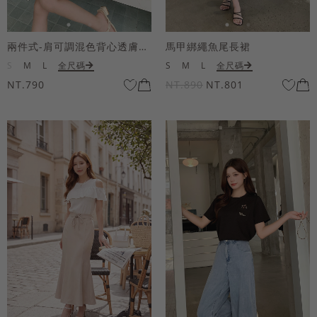
兩件式-肩可調混色背心透膚上衣套組
馬甲綁繩魚尾長裙
S
M
L
全尺碼
S
M
L
全尺碼
NT.790
NT.890
NT.801