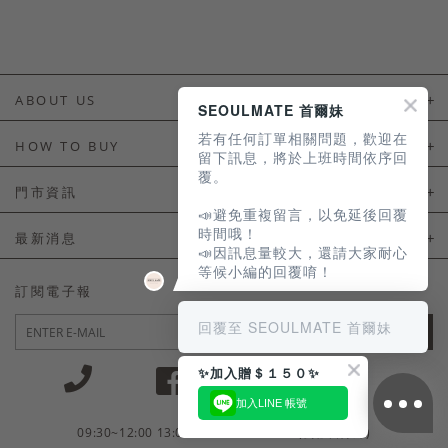
ABOUT US
SEOULMATE 首爾妹
若有任何訂單相關問題，歡迎在
About Us
HOW TO BUY
留下訊息，將於上班時間依序回
覆。
如何購買
門市資訊
📣避免重複留言，以免延後回覆
付款及配送
門市資訊
時間哦！
最新消息
📣因訊息量較大，還請大家耐心
會員常見問題
等候小編的回覆唷！
LINE官方會員活動
訂閱電子報
訂單常見問題
回覆至 SEOULMATE 首爾妹
JOIN
商品售後服務
✨加入贈＄１５０✨
電子發票
加入LINE 帳號
國外會員服務
09:30~12:00 13:00~18:30 / Mon - Fri(例假日除外)