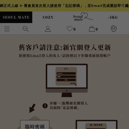
官網正式上線 ✨ 舊會員首次登入請使用「忘記密碼」，至Email完成重設即可
0
0
爆乳
背心
洋裝
舒芙蕾
小香風
透膚
小香
牛仔
襯衫
褲裙
牛仔裙
冰感
涼感