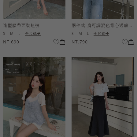
造型腰帶西裝短褲
兩件式-肩可調混色背心透膚上衣套組
S
M
L
全尺碼
S
M
L
全尺碼
NT.690
NT.790