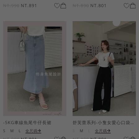
NT.990
NT.891
NT.890
NT.801
-5KG車線魚尾牛仔長裙
舒芙蕾系列-小隻女愛心口袋寬褲
S
M
L
全尺碼
S
M
L
全尺碼