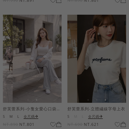
NT.990
NT.891
NT.890
NT.801
舒芙蕾系列-小隻女愛心口袋寬褲
舒芙蕾系列-立體繡線字母上衣
S
M
L
全尺碼
S
M
L
全尺碼
NT.890
NT.801
NT.690
NT.621