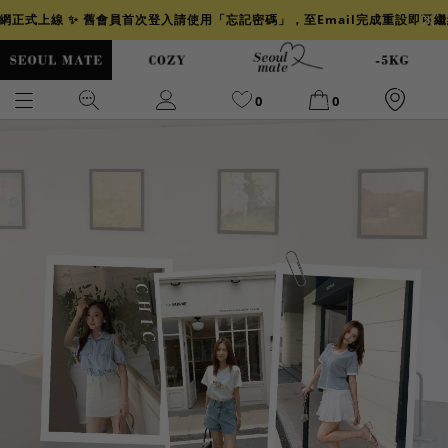
官網正式上線 ✨ 舊會員首次登入請使用「忘記密碼」，至Email完成重設即可
0
0
爆乳
背心
洋裝
舒芙蕾
小香風
透膚
小香
牛仔
襯衫
褲裙
牛仔裙
冰感
涼感