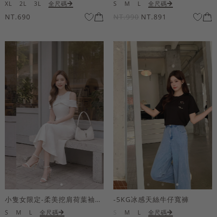
XL
2L
3L
全尺碼
S
M
L
全尺碼
NT.690
NT.990
NT.891
小隻女限定-柔美挖肩荷葉袖魚尾長洋裝
-5KG冰感天絲牛仔寬褲
S
M
L
全尺碼
S
M
L
全尺碼