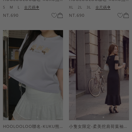
S
M
L
全尺碼
XL
2L
3L
全尺碼
NT.690
NT.690
HOOLOOLOO聯名-KUKU熊蝴蝶結短袖上衣
小隻女限定-柔美挖肩荷葉袖魚尾長洋裝