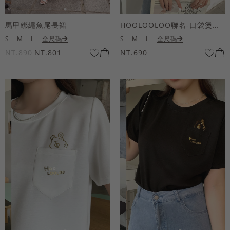
馬甲綁繩魚尾長裙
HOOLOOLOO聯名-口袋燙金KUKU熊短袖上衣
S
M
L
全尺碼
S
M
L
全尺碼
NT.890
NT.801
NT.690