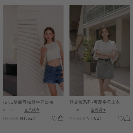
-5KG雙腰耳抽鬚牛仔短褲
舒芙蕾系列-可愛字母上衣
S
M
L
全尺碼
S
M
L
全尺碼
NT.690
NT.621
NT.690
NT.621