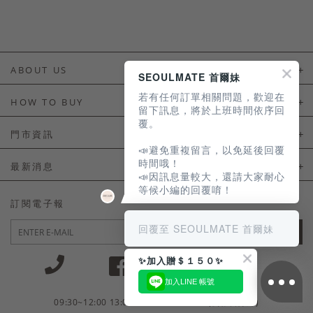
ABOUT US
SEOULMATE 首爾妹
若有任何訂單相關問題，歡迎在
About Us
HOW TO BUY
留下訊息，將於上班時間依序回
覆。
如何購買
門市資訊
📣避免重複留言，以免延後回覆
付款及配送
門市資訊
時間哦！
最新消息
📣因訊息量較大，還請大家耐心
會員常見問題
等候小編的回覆唷！
LINE官方會員活動
訂閱電子報
訂單常見問題
回覆至 SEOULMATE 首爾妹
JOIN
商品售後服務
✨加入贈＄１５０✨
電子發票
加入LINE 帳號
國外會員服務
09:30~12:00 13:00~18:30 / Mon - Fri(例假日除外)