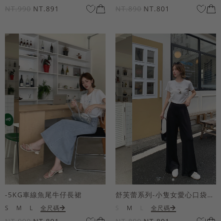
NT.990
NT.891
NT.890
NT.801
-5KG車線魚尾牛仔長裙
舒芙蕾系列-小隻女愛心口袋寬褲
S
M
L
全尺碼
S
M
L
全尺碼