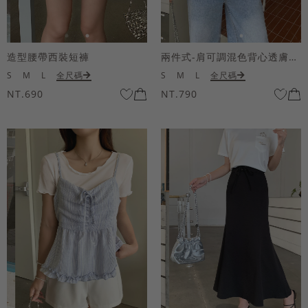
造型腰帶西裝短褲
兩件式-肩可調混色背心透膚上衣套組
S
M
L
全尺碼
S
M
L
全尺碼
NT.690
NT.790