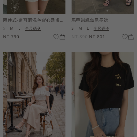
兩件式-肩可調混色背心透膚上衣套組
馬甲綁繩魚尾長裙
S
M
L
全尺碼
S
M
L
全尺碼
NT.790
NT.890
NT.801