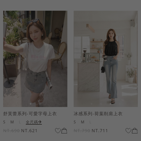
舒芙蕾系列-可愛字母上衣
冰感系列-荷葉削肩上衣
S
M
L
全尺碼
S
M
L
NT.690
NT.621
NT.790
NT.711