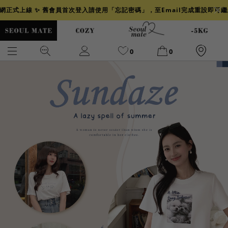
官網正式上線 ✨ 舊會員首次登入請使用「忘記密碼」，至Email完成重設即可
0
0
爆乳
背心
洋裝
舒芙蕾
小香風
透膚
小香
牛仔
襯衫
褲裙
牛仔裙
冰感
涼感