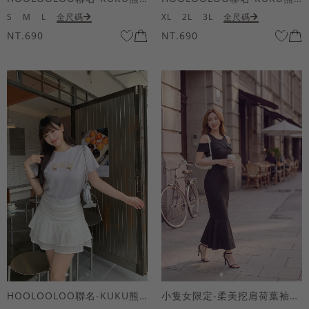
S
M
L
全尺碼
XL
2L
3L
全尺碼
NT.690
NT.690
HOOLOOLOO聯名-KUKU熊蝴蝶結短袖上衣
小隻女限定-柔美挖肩荷葉袖魚尾長洋裝