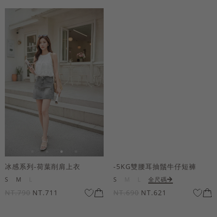
冰感系列-荷葉削肩上衣
-5KG雙腰耳抽鬚牛仔短褲
S
M
L
S
M
L
全尺碼
NT.790
NT.711
NT.690
NT.621