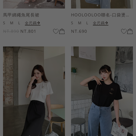
馬甲綁繩魚尾長裙
HOOLOOLOO聯名-口袋燙金KUKU熊短袖上衣
S
M
L
全尺碼
S
M
L
全尺碼
NT.890
NT.801
NT.690