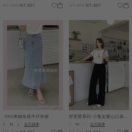
NT.990
NT.891
NT.890
NT.801
-5KG車線魚尾牛仔長裙
舒芙蕾系列-小隻女愛心口袋寬褲
S
M
L
全尺碼
S
M
L
全尺碼