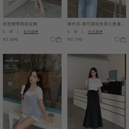
造型腰帶西裝短褲
兩件式-肩可調混色背心透膚上衣套組
S
M
L
全尺碼
S
M
L
全尺碼
NT.690
NT.790