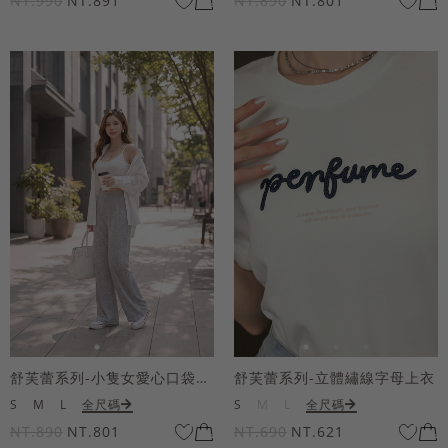
NT.990
NT.891
NT.890
NT.801
舒芙蕾系列-小隻女愛心口袋寬褲
舒芙蕾系列-立體繡線字母上衣
S
M
L
全尺碼
S
M
L
全尺碼
NT.890
NT.801
NT.690
NT.621