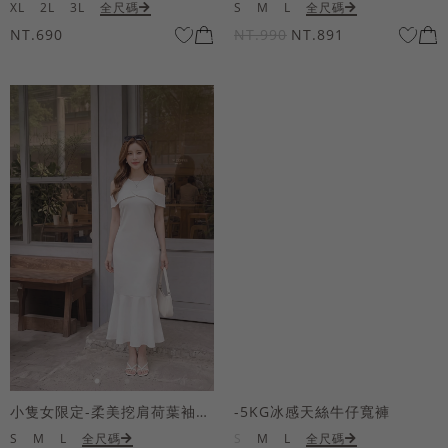
XL
2L
3L
全尺碼
S
M
L
全尺碼
NT.690
NT.990
NT.891
小隻女限定-柔美挖肩荷葉袖魚尾長洋裝
-5KG冰感天絲牛仔寬褲
S
M
L
全尺碼
S
M
L
全尺碼