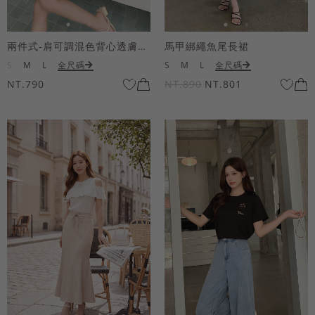
兩件式-肩可調混色背心透膚上衣套組
馬甲綁繩魚尾長裙
S
M
L
全尺碼
S
M
L
全尺碼
NT.790
NT.890
NT.801