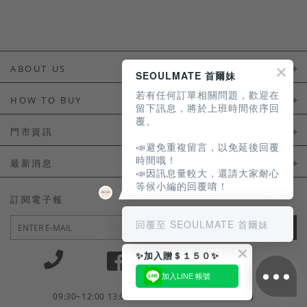
ABOUT US
SEOULMATE 首爾妹
若有任何訂單相關問題，歡迎在
About Us
HOW TO BUY
留下訊息，將於上班時間依序回
覆。
如何購買
門市資訊
📣避免重複留言，以免延後回覆
付款及配送
門市資訊
時間哦！
最新消息
📣因訊息量較大，還請大家耐心
會員常見問題
等候小編的回覆唷！
LINE官方會員活動
訂閱電子報
訂單常見問題
回覆至 SEOULMATE 首爾妹
JOIN
商品售後服務
✨加入贈＄１５０✨
電子發票
加入LINE 帳號
國外會員服務
09:30~12:00 13:00~18:30 / Mon - Fri(例假日除外)