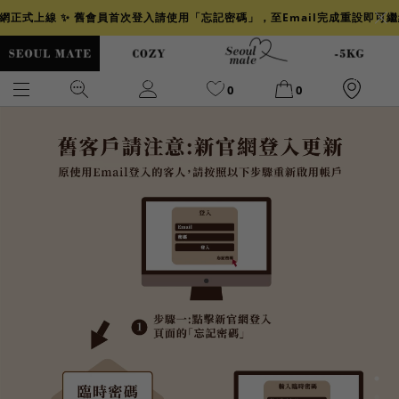
官網正式上線 ✨ 舊會員首次登入請使用「忘記密碼」，至Email完成重設即可
0
0
爆乳
背心
洋裝
舒芙蕾
小香風
透膚
小香
牛仔
襯衫
褲裙
牛仔裙
冰感
涼感