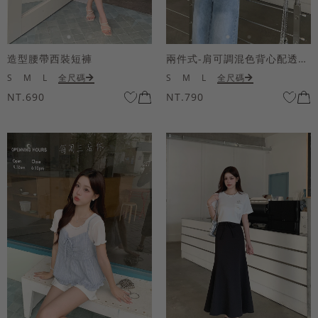
造型腰帶西裝短褲
兩件式-肩可調混色背心配透膚短袖上衣
S
M
L
全尺碼
S
M
L
全尺碼
NT.690
NT.790