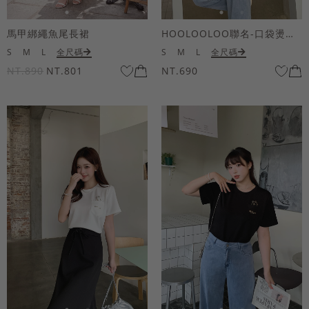
馬甲綁繩魚尾長裙
HOOLOOLOO聯名-口袋燙金KUKU熊短袖上衣
S
M
L
全尺碼
S
M
L
全尺碼
NT.890
NT.801
NT.690