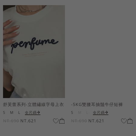
舒芙蕾系列-立體繡線字母上衣
-5KG雙腰耳抽鬚牛仔短褲
S
M
L
全尺碼
S
M
L
全尺碼
NT.690
NT.621
NT.690
NT.621