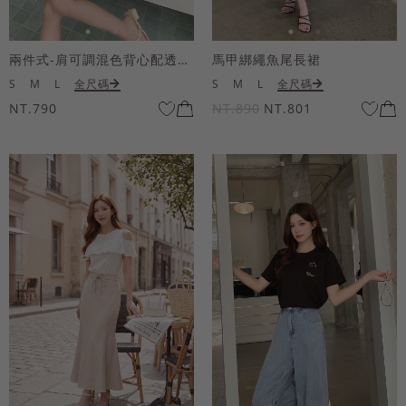
兩件式-肩可調混色背心配透膚短袖上衣
馬甲綁繩魚尾長裙
S
M
L
全尺碼
S
M
L
全尺碼
NT.790
NT.890
NT.801