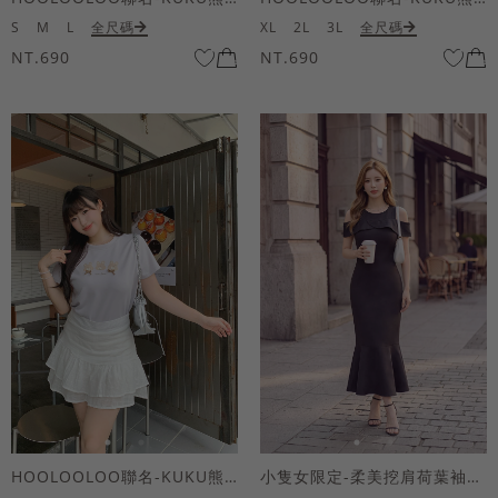
S
M
L
全尺碼
XL
2L
3L
全尺碼
NT.690
NT.690
HOOLOOLOO聯名-KUKU熊蝴蝶結短袖上衣
小隻女限定-柔美挖肩荷葉袖魚尾長洋裝