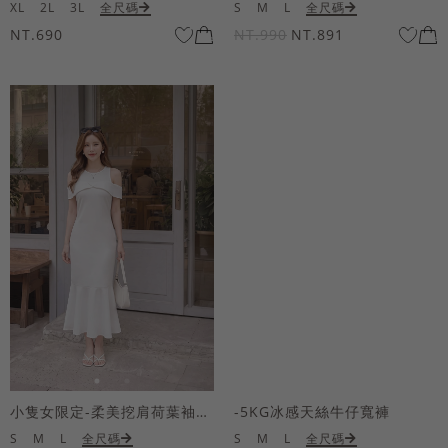
XL
2L
3L
全尺碼
S
M
L
全尺碼
NT.690
NT.990
NT.891
小隻女限定-柔美挖肩荷葉袖魚尾長洋裝
-5KG冰感天絲牛仔寬褲
S
M
L
全尺碼
S
M
L
全尺碼