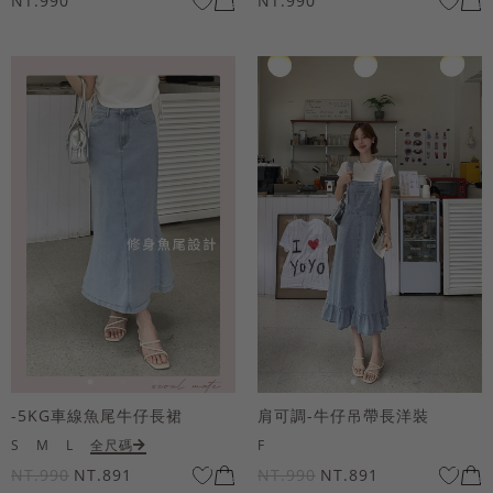
NT.990
NT.990
-5KG車線魚尾牛仔長裙
肩可調-牛仔吊帶長洋裝
S
M
L
全尺碼
F
NT.990
NT.891
NT.990
NT.891