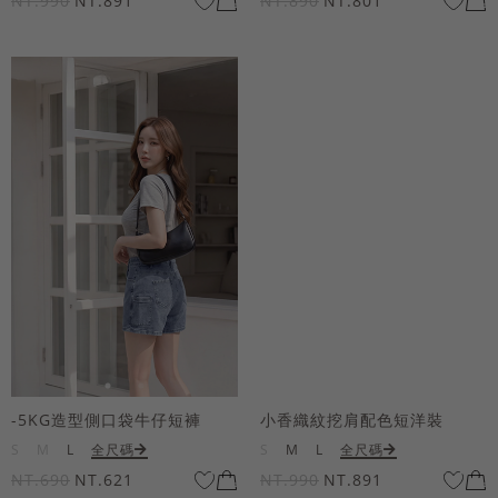
NT.990
NT.891
NT.890
NT.801
-5KG造型側口袋牛仔短褲
小香織紋挖肩配色短洋裝
S
M
L
全尺碼
S
M
L
全尺碼
NT.690
NT.621
NT.990
NT.891