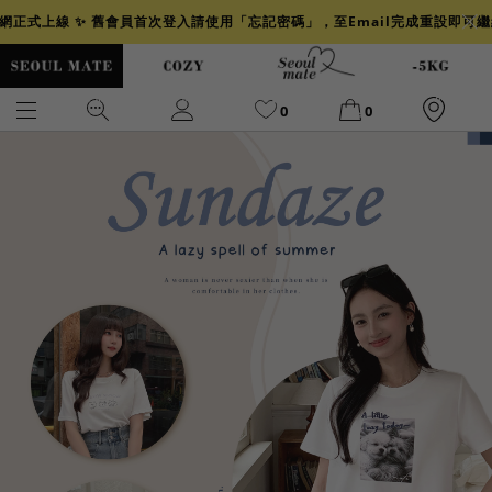
官網正式上線 ✨ 舊會員首次登入請使用「忘記密碼」，至Email完成重設即可
0
0
爆乳
背心
洋裝
舒芙蕾
小香風
透膚
小香
牛仔
襯衫
褲裙
牛仔裙
冰感
涼感