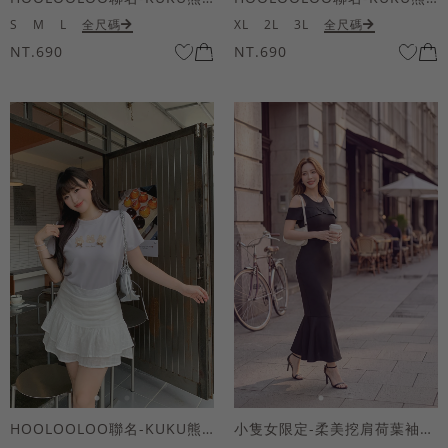
S
M
L
全尺碼
XL
2L
3L
全尺碼
NT.690
NT.690
HOOLOOLOO聯名-KUKU熊蝴蝶結短袖上衣
小隻女限定-柔美挖肩荷葉袖魚尾長洋裝