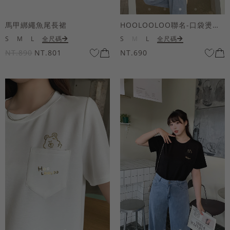
馬甲綁繩魚尾長裙
HOOLOOLOO聯名-口袋燙金KUKU熊短袖上衣
S
M
L
全尺碼
S
M
L
全尺碼
NT.890
NT.801
NT.690