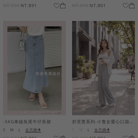
NT.990
NT.891
NT.890
NT.801
-5KG車線魚尾牛仔長裙
舒芙蕾系列-小隻女愛心口袋寬褲
S
M
L
全尺碼
S
M
L
全尺碼