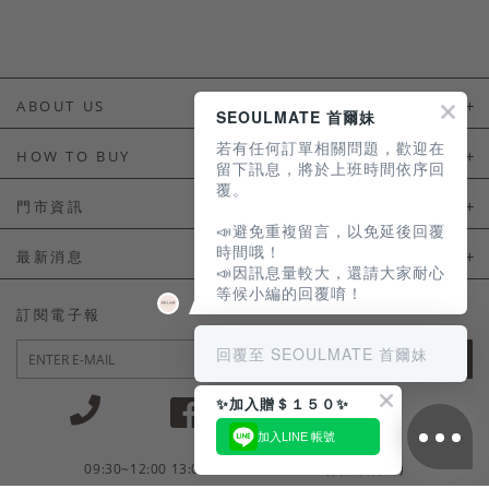
ABOUT US
SEOULMATE 首爾妹
若有任何訂單相關問題，歡迎在
About Us
HOW TO BUY
留下訊息，將於上班時間依序回
覆。
如何購買
門市資訊
📣避免重複留言，以免延後回覆
付款及配送
門市資訊
時間哦！
最新消息
📣因訊息量較大，還請大家耐心
會員常見問題
等候小編的回覆唷！
LINE官方會員活動
訂閱電子報
訂單常見問題
回覆至 SEOULMATE 首爾妹
JOIN
商品售後服務
✨加入贈＄１５０✨
電子發票
加入LINE 帳號
國外會員服務
09:30~12:00 13:00~18:30 / Mon - Fri(例假日除外)