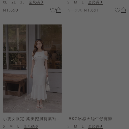
XL
2L
3L
全尺碼
S
M
L
全尺碼
NT.690
NT.990
NT.891
小隻女限定-柔美挖肩荷葉袖魚尾長洋裝
-5KG冰感天絲牛仔寬褲
S
M
L
全尺碼
S
M
L
全尺碼