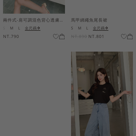
兩件式-肩可調混色背心透膚上衣套組
馬甲綁繩魚尾長裙
S
M
L
全尺碼
S
M
L
全尺碼
NT.790
NT.890
NT.801