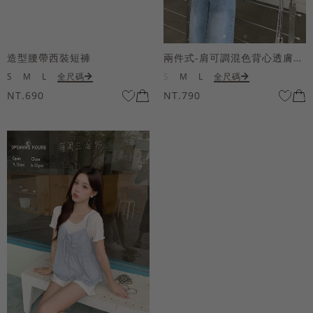
造型腰帶西裝短褲
兩件式-肩可調混色背心透膚上衣套組
S
M
L
全尺碼
S
M
L
全尺碼
NT.690
NT.790