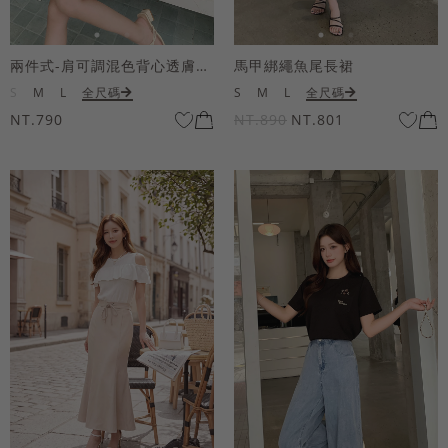
兩件式-肩可調混色背心透膚上衣套組
馬甲綁繩魚尾長裙
S
M
L
全尺碼
S
M
L
全尺碼
NT.790
NT.890
NT.801