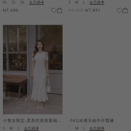
XL
2L
3L
全尺碼
S
M
L
全尺碼
NT.690
NT.990
NT.891
小隻女限定-柔美挖肩荷葉袖魚尾長洋裝
-5KG冰感天絲牛仔寬褲
S
M
L
全尺碼
S
M
L
全尺碼