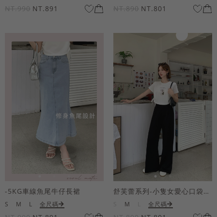
NT.990
NT.891
NT.890
NT.801
-5KG車線魚尾牛仔長裙
舒芙蕾系列-小隻女愛心口袋寬褲
S
M
L
全尺碼
S
M
L
全尺碼