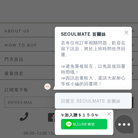
ABOUT US
SEOULMATE 首爾妹
若有任何訂單相關問題，歡迎在
About Us
HOW TO BUY
留下訊息，將於上班時間依序回
覆。
如何購買
門市資訊
📣避免重複留言，以免延後回覆
付款及配送
門市資訊
時間哦！
最新消息
📣因訊息量較大，還請大家耐心
會員常見問題
等候小編的回覆唷！
LINE官方會員活動
訂閱電子報
訂單常見問題
回覆至 SEOULMATE 首爾妹
JOIN
商品售後服務
✨加入贈＄１５０✨
電子發票
加入LINE 帳號
國外會員服務
09:30~12:00 13:00~18:30 / Mon - Fri(例假日除外)