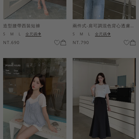
造型腰帶西裝短褲
兩件式-肩可調混色背心透膚上衣套組
S
M
L
全尺碼
S
M
L
全尺碼
NT.690
NT.790