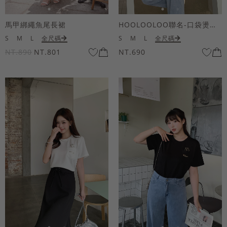
馬甲綁繩魚尾長裙
HOOLOOLOO聯名-口袋燙金KUKU熊短袖上衣
S
M
L
全尺碼
S
M
L
全尺碼
NT.890
NT.801
NT.690