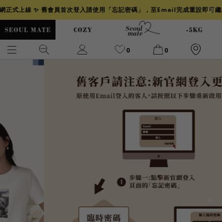
官網正式上線 ✨ 舊會員首次登入請使用「忘記密碼」，至Email完成重設即可
0
0
爆乳
背心
洋裝
舒芙蕾
小香風
透膚
小香
牛仔
襯衫
褲裙
牛仔裙
冰感
涼感