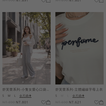
NT.990
NT.891
NT.890
NT.801
舒芙蕾系列-小隻女愛心口袋寬褲
舒芙蕾系列-立體繡線字母上衣
S
M
L
全尺碼
S
M
L
全尺碼
NT.890
NT.801
NT.690
NT.621