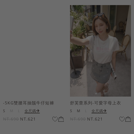
-5KG雙腰耳抽鬚牛仔短褲
舒芙蕾系列-可愛字母上衣
S
M
L
全尺碼
S
M
L
全尺碼
NT.690
NT.621
NT.690
NT.621