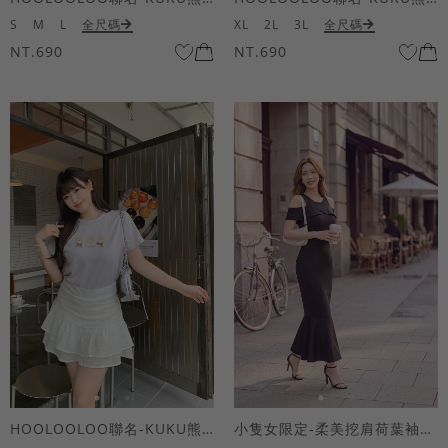
S
M
L
全尺碼
XL
2L
3L
全尺碼
NT.690
NT.690
HOOLOOLOO聯名-KUKU熊蝴蝶結短袖上衣
小隻女限定-柔美挖肩荷葉袖魚尾長洋裝