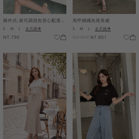
兩件式-肩可調混色背心配透膚短袖上衣
馬甲綁繩魚尾長裙
S
M
L
全尺碼
S
M
L
全尺碼
NT.790
NT.890
NT.801