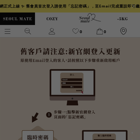
官網正式上線 ✨ 舊會員首次登入請使用「忘記密碼」，至Email完成重設即可
0
0
爆乳
背心
洋裝
舒芙蕾
小香風
透膚
小香
牛仔
襯衫
褲裙
牛仔裙
冰感
涼感