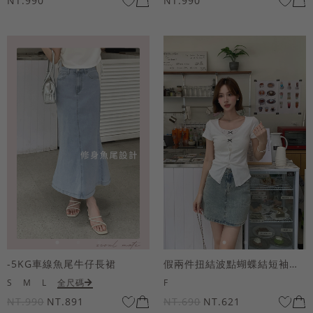
NT.990
NT.990
-5KG車線魚尾牛仔長裙
假兩件扭結波點蝴蝶結短袖上衣
S
M
L
全尺碼
F
NT.990
NT.891
NT.690
NT.621