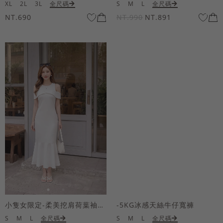
XL
2L
3L
全尺碼
S
M
L
全尺碼
NT.690
NT.990
NT.891
小隻女限定-柔美挖肩荷葉袖魚尾長洋裝
-5KG冰感天絲牛仔寬褲
S
M
L
全尺碼
S
M
L
全尺碼