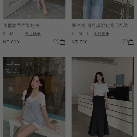
造型腰帶西裝短褲
兩件式-肩可調混色背心配透膚短袖上衣
S
M
L
全尺碼
S
M
L
全尺碼
NT.690
NT.790