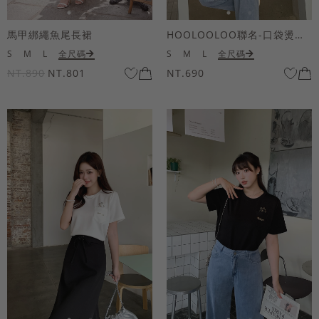
馬甲綁繩魚尾長裙
HOOLOOLOO聯名-口袋燙金KUKU熊短袖上衣
S
M
L
全尺碼
S
M
L
全尺碼
NT.890
NT.801
NT.690