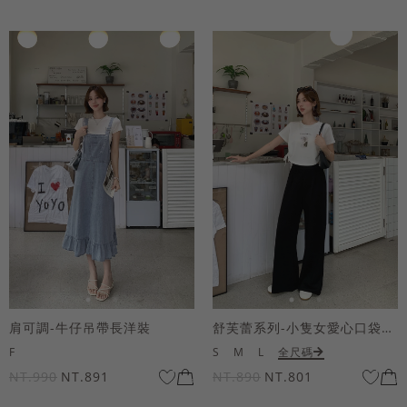
肩可調-牛仔吊帶長洋裝
舒芙蕾系列-小隻女愛心口袋寬褲
F
S
M
L
全尺碼
NT.990
NT.891
NT.890
NT.801