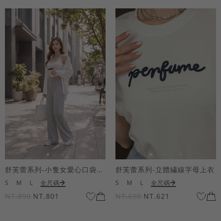
舒芙蕾系列-小隻女愛心口袋寬褲
舒芙蕾系列-立體繡線字母上衣
S
M
L
全尺碼
S
M
L
全尺碼
NT.890
NT.801
NT.690
NT.621