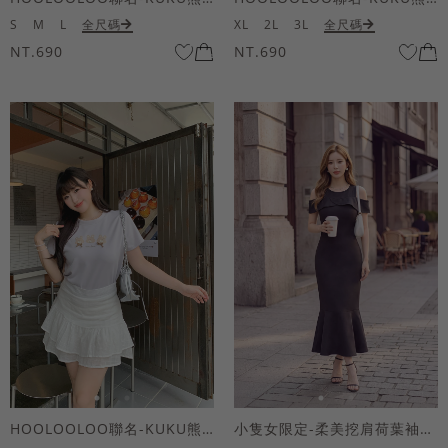
S
M
L
全尺碼
XL
2L
3L
全尺碼
NT.690
NT.690
HOOLOOLOO聯名-KUKU熊蝴蝶結短袖上衣
小隻女限定-柔美挖肩荷葉袖魚尾長洋裝