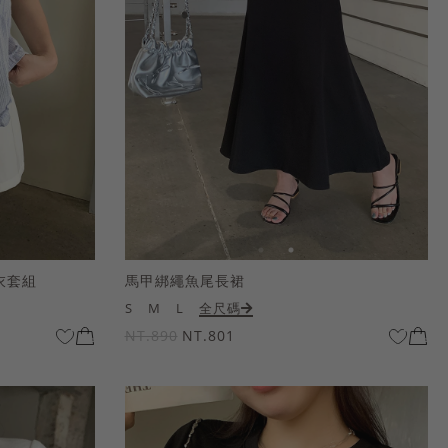
衣套組
馬甲綁繩魚尾長裙
S
M
L
全尺碼
NT.890
NT.801