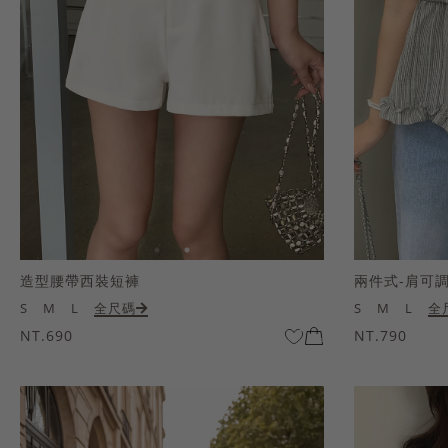
造型腰帶西裝短褲
兩件式-肩可
S
M
L
全尺碼
S
M
L
全
NT.690
NT.790