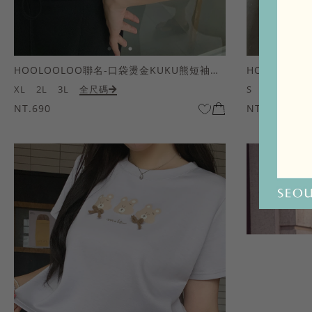
HOOLOOLOO聯名-口袋燙金KUKU熊短袖上衣
HOOLOOL
XL
2L
3L
全尺碼
S
M
L
全
NT.690
NT.690