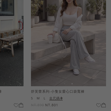
褲
舒芙蕾系列-小隻女愛心口袋寬褲
S
M
L
全尺碼
NT.890
NT.801