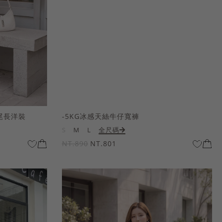
尾長洋裝
-5KG冰感天絲牛仔寬褲
S
M
L
全尺碼
NT.890
NT.801