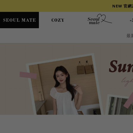
NEW 官
最
爆乳
背心
洋裝
舒芙蕾
小香風