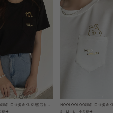
HOOLOOLOO聯名-口袋燙金KUKU熊短袖上衣
尺碼
S
M
L
全尺碼