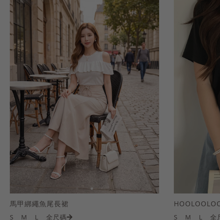
馬甲綁繩魚尾長裙
S
M
L
全尺碼
S
M
L
全