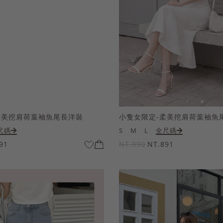
柔美挖肩荷葉袖魚尾長洋裝
小隻女限定-柔美挖肩荷葉袖魚
尺碼
S
M
L
全尺碼
91
NT.990
NT.891