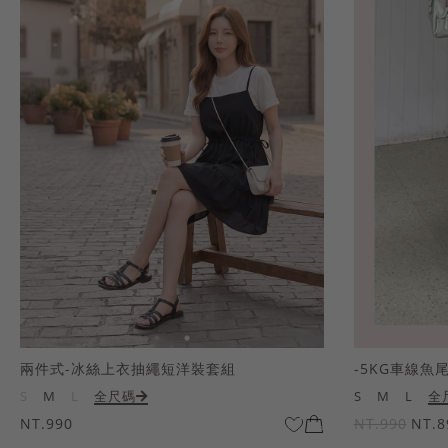
兩件式-冰絲上衣抽繩短洋裝套組
-5KG車線魚
S
M
L
全尺碼
S
M
L
全
NT.990
NT.990
NT.8