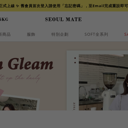
網正式上線 ✨ 舊會員首次登入請使用「忘記密碼」，至Email完成重設即
新商品
服飾
特別企劃
SOFT全系列
S
透膚
小香
牛仔
襯衫
褲裙
牛仔