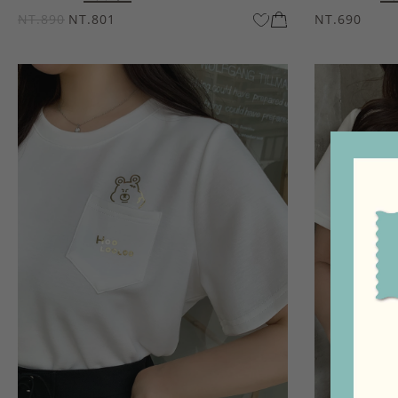
NT.890
NT.801
NT.690