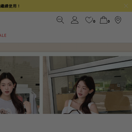
可繼續使用！
0
0
ALE
裙
冰感
涼感
前往結帳