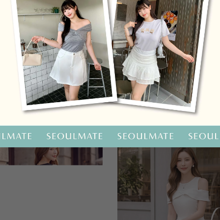
OO聯名-KUKU熊蝴蝶結短袖上衣
HOOLOOLOO聯名-KUKU
尺碼
S
M
L
全尺碼
NT.690