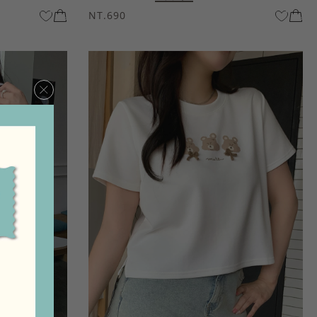
NT.690
×