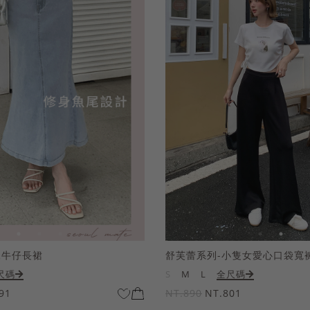
尾牛仔長裙
舒芙蕾系列-小隻女愛心口袋寬
尺碼
S
M
L
全尺碼
91
NT.890
NT.801