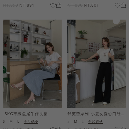
NT.990
NT.891
NT.890
NT.801
-5KG車線魚尾牛仔長裙
舒芙蕾系列-小隻女愛心口袋寬褲
S
M
L
全尺碼
S
M
L
全尺碼