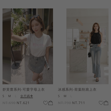
舒芙蕾系列-可愛字母上衣
冰感系列-荷葉削肩上衣
S
M
L
全尺碼
S
M
L
NT.690
NT.621
NT.790
NT.711