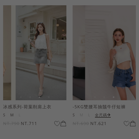
冰感系列-荷葉削肩上衣
-5KG雙腰耳抽鬚牛仔短褲
S
M
L
S
M
L
全尺碼
NT.790
NT.711
NT.690
NT.621