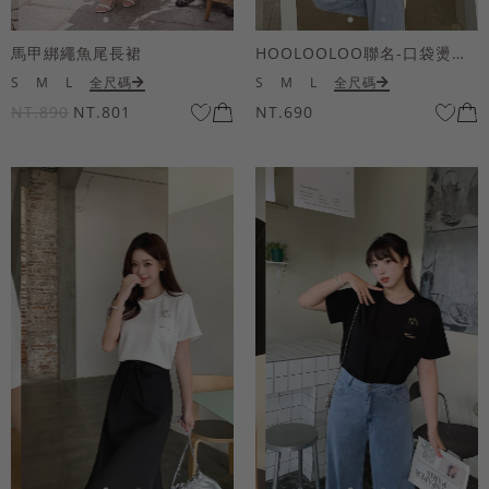
馬甲綁繩魚尾長裙
HOOLOOLOO聯名-口袋燙金KUKU熊短袖上衣
S
M
L
全尺碼
S
M
L
全尺碼
NT.890
NT.801
NT.690