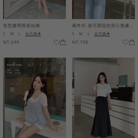
造型腰帶西裝短褲
兩件式-肩可調混色背心透膚上衣套組
S
M
L
全尺碼
S
M
L
全尺碼
NT.690
NT.790