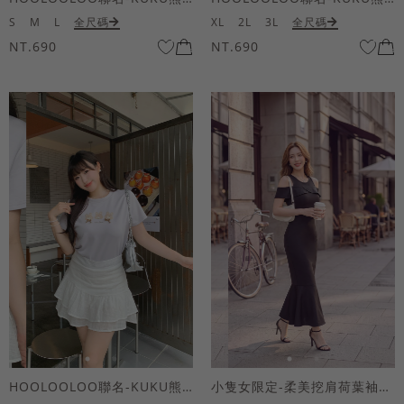
S
M
L
全尺碼
XL
2L
3L
全尺碼
NT.690
NT.690
HOOLOOLOO聯名-KUKU熊蝴蝶結短袖上衣
小隻女限定-柔美挖肩荷葉袖魚尾長洋裝