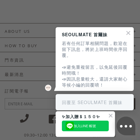
ABOUT US
SEOULMATE 首爾妹
若有任何訂單相關問題，歡迎在
About Us
HOW TO BUY
留下訊息，將於上班時間依序回
覆。
如何購買
門市資訊
📣避免重複留言，以免延後回覆
付款及配送
門市資訊
時間哦！
最新消息
📣因訊息量較大，還請大家耐心
會員常見問題
等候小編的回覆唷！
LINE官方會員活動
訂閱電子報
訂單常見問題
回覆至 SEOULMATE 首爾妹
JOIN
商品售後服務
✨加入贈＄１５０✨
電子發票
加入LINE 帳號
國外會員服務
09:30~12:00 13:00~18:30 / Mon - Fri(例假日除外)