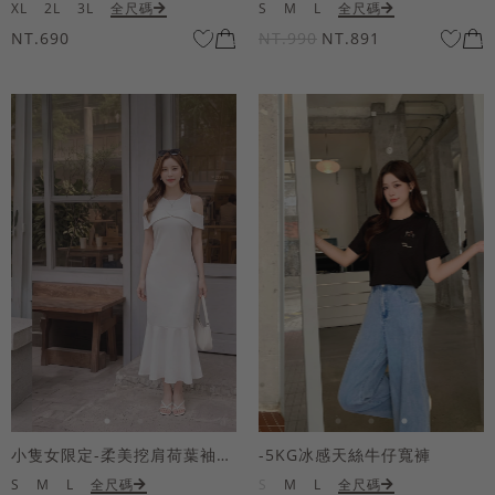
XL
2L
3L
全尺碼
S
M
L
全尺碼
NT.690
NT.990
NT.891
小隻女限定-柔美挖肩荷葉袖魚尾長洋裝
-5KG冰感天絲牛仔寬褲
S
M
L
全尺碼
S
M
L
全尺碼