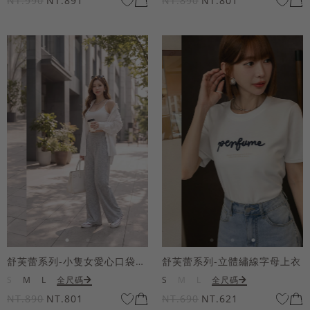
NT.990
NT.891
NT.890
NT.801
舒芙蕾系列-小隻女愛心口袋寬褲
舒芙蕾系列-立體繡線字母上衣
S
M
L
全尺碼
S
M
L
全尺碼
NT.890
NT.801
NT.690
NT.621