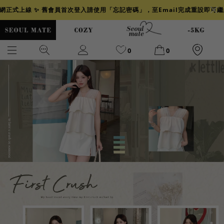
官網正式上線 ✨ 舊會員首次登入請使用「忘記密碼」，至Email完成重設即可
0
0
爆乳
背心
洋裝
舒芙蕾
小香風
透膚
小香
牛仔
襯衫
褲裙
牛仔裙
冰感
涼感