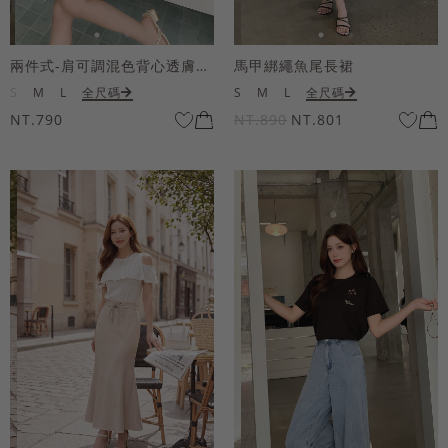
兩件式-肩可調混色背心透膚上衣套組
馬甲綁繩魚尾長裙
S
M
L
全尺碼
S
M
L
全尺碼
NT.790
NT.890
NT.801