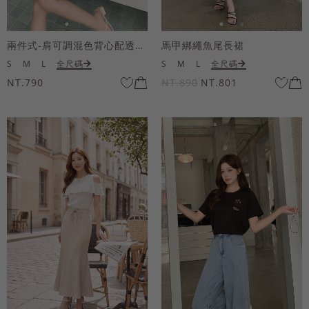
兩件式-肩可調混色背心配透膚短袖上衣
馬甲綁繩魚尾長裙
S
M
L
全尺碼
S
M
L
全尺碼
NT.790
NT.890
NT.801