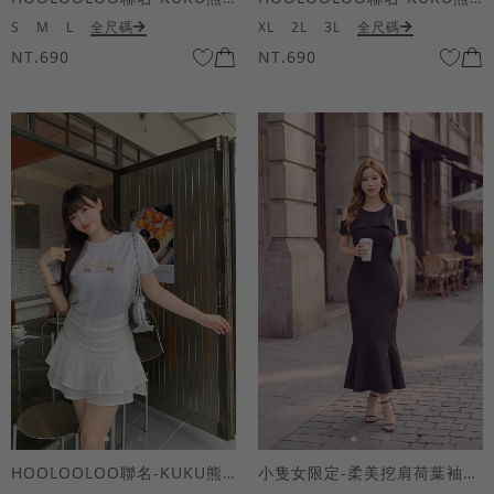
S
M
L
全尺碼
XL
2L
3L
全尺碼
NT.690
NT.690
HOOLOOLOO聯名-KUKU熊蝴蝶結短袖上衣
小隻女限定-柔美挖肩荷葉袖魚尾長洋裝