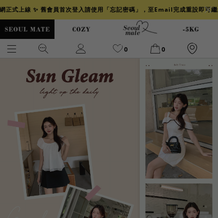
官網正式上線 ✨ 舊會員首次登入請使用「忘記密碼」，至Email完成重設即可
0
0
爆乳
背心
洋裝
舒芙蕾
小香風
透膚
小香
牛仔
襯衫
褲裙
牛仔裙
冰感
涼感