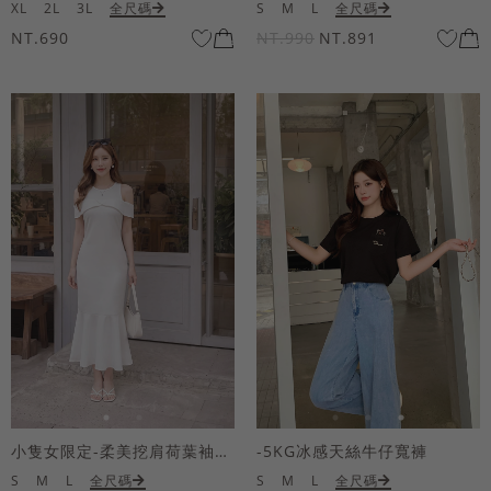
XL
2L
3L
全尺碼
S
M
L
全尺碼
NT.690
NT.990
NT.891
小隻女限定-柔美挖肩荷葉袖魚尾長洋裝
-5KG冰感天絲牛仔寬褲
S
M
L
全尺碼
S
M
L
全尺碼