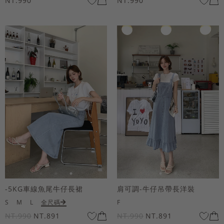
NT.990
NT.990
-5KG車線魚尾牛仔長裙
肩可調-牛仔吊帶長洋裝
S
M
L
全尺碼
F
NT.990
NT.891
NT.990
NT.891