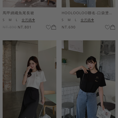
馬甲綁繩魚尾長裙
HOOLOOLOO聯名-口袋燙金KUKU熊短袖上衣
S
M
L
全尺碼
S
M
L
全尺碼
NT.890
NT.801
NT.690