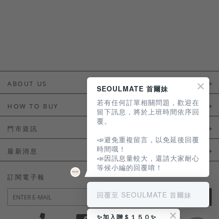
ABOUT US
SEOULMATE 首爾妹
若有任何訂單相關問題，歡迎在
About Us
HOW TO BUY
留下訊息，將於上班時間依序回
覆。
如何購買
門市資訊
📣避免重複留言，以免延後回覆
付款及配送
門市資訊
時間哦！
最新消息
📣因訊息量較大，還請大家耐心
會員常見問題
等候小編的回覆唷！
LINE官方會員活動
訂閱電子報
訂單常見問題
回覆至 SEOULMATE 首爾妹
JOIN
商品售後服務
✨加入贈＄１５０✨
電子發票