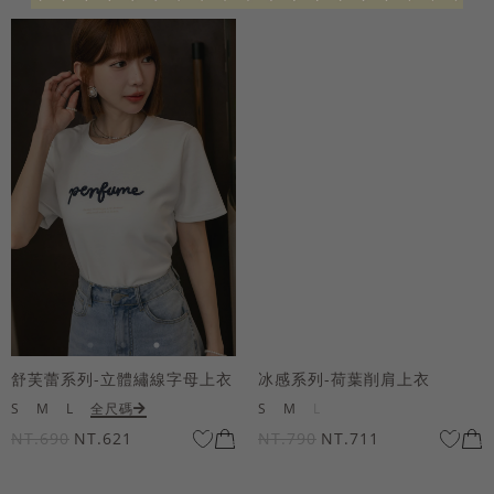
舒芙蕾系列-立體繡線字母上衣
冰感系列-荷葉削肩上衣
S
M
L
全尺碼
S
M
L
NT.690
NT.621
NT.790
NT.711