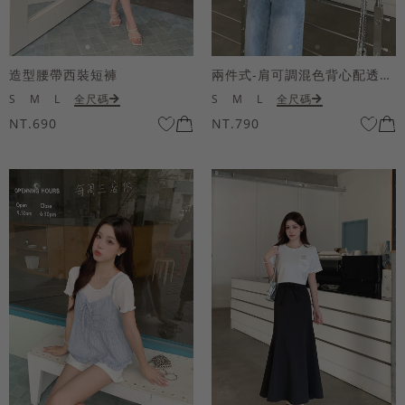
造型腰帶西裝短褲
兩件式-肩可調混色背心配透膚短袖上衣
S
M
L
全尺碼
S
M
L
全尺碼
NT.690
NT.790