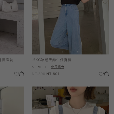
尾長洋裝
-5KG冰感天絲牛仔寬褲
S
M
L
全尺碼
NT.890
NT.801