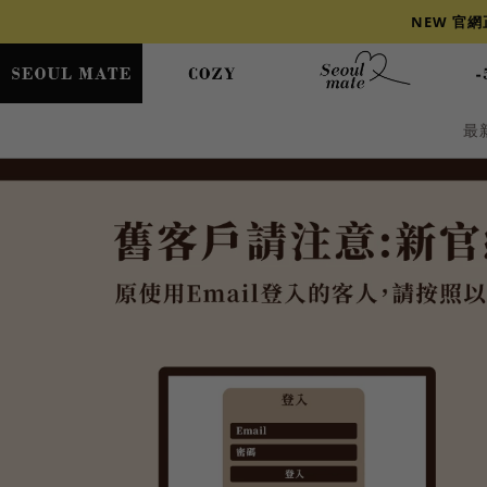
NEW 官
最
爆乳
背心
洋裝
舒芙蕾
小香風