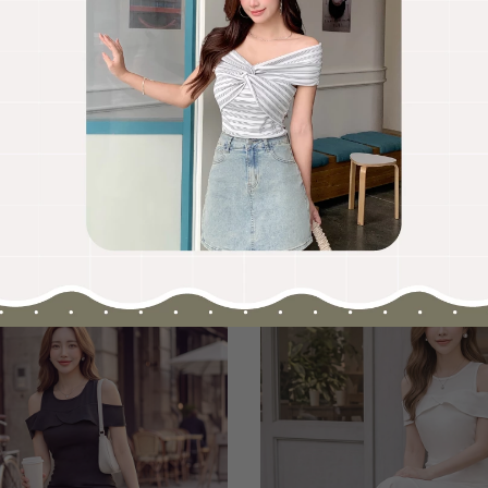
OO聯名-KUKU熊蝴蝶結短袖上衣
HOOLOOLOO聯名-KUKU
尺碼
S
M
L
全尺碼
NT.690