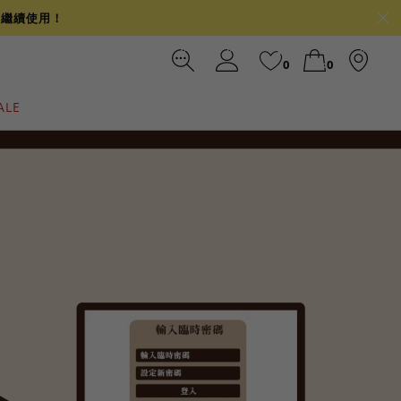
可繼續使用！
0
0
ALE
裙
冰感
涼感
前往結帳