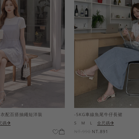
上衣配百搭抽繩短洋裝
-5KG車線魚尾牛仔長裙
尺碼
S
M
L
全尺碼
NT.990
NT.891