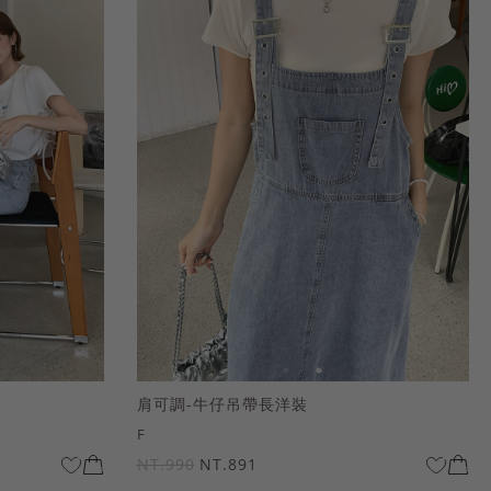
肩可調-牛仔吊帶長洋裝
F
NT.990
NT.891