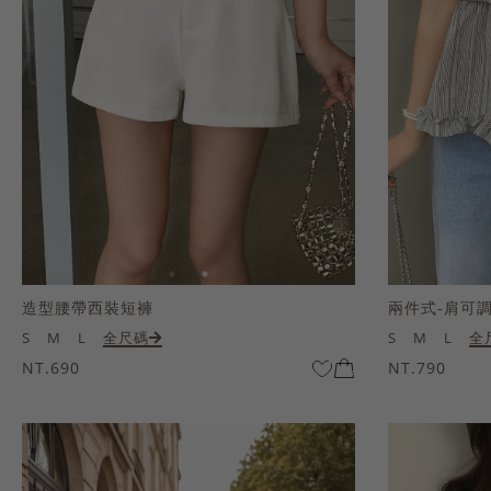
造型腰帶西裝短褲
兩件式-肩可
S
M
L
全尺碼
S
M
L
全
NT.690
NT.790