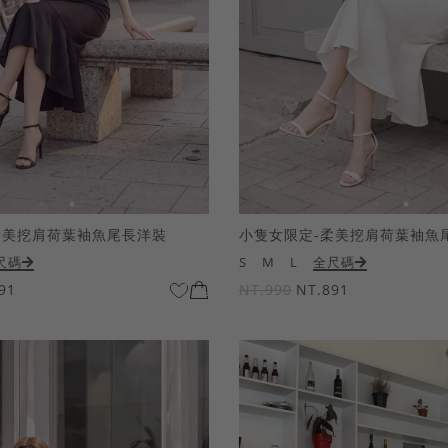
柔美挖肩荷葉袖魚尾長洋裝
小隻女限定-柔美挖肩荷葉袖魚
尺碼
S
M
L
全尺碼
91
NT.990
NT.891