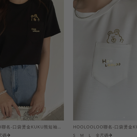
HOOLOOLOO聯名-口袋燙金KUKU熊短袖上衣
尺碼
S
M
L
全尺碼