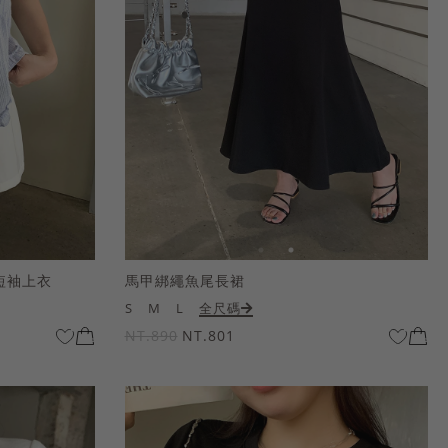
短袖上衣
馬甲綁繩魚尾長裙
S
M
L
全尺碼
NT.890
NT.801