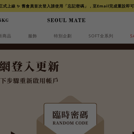
網正式上線 ✨ 舊會員首次登入請使用「忘記密碼」，至Email完成重設即
新商品
服飾
特別企劃
SOFT全系列
S
透膚
小香
牛仔
襯衫
褲裙
牛仔