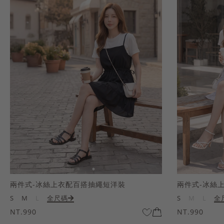
兩件式-冰絲上衣配百搭抽繩短洋裝
兩件式-冰絲
S
M
L
全尺碼
S
M
L
全
NT.990
NT.990