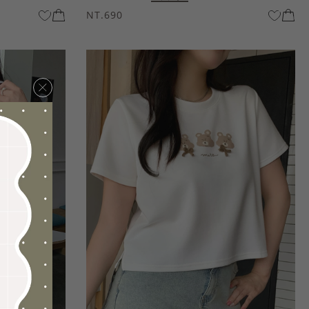
NT.690
×