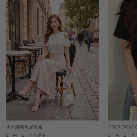
馬甲綁繩魚尾長裙
S
M
L
全尺碼
S
M
L
全