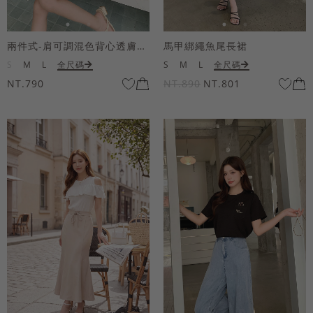
兩件式-肩可調混色背心透膚上衣套組
馬甲綁繩魚尾長裙
S
M
L
全尺碼
S
M
L
全尺碼
NT.790
NT.890
NT.801