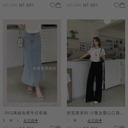
NT.990
NT.891
NT.890
NT.801
-5KG車線魚尾牛仔長裙
舒芙蕾系列-小隻女愛心口袋寬褲
S
M
L
全尺碼
S
M
L
全尺碼