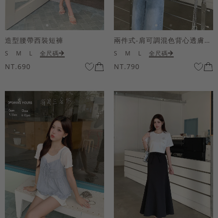
造型腰帶西裝短褲
兩件式-肩可調混色背心透膚上衣套組
S
M
L
全尺碼
S
M
L
全尺碼
NT.690
NT.790