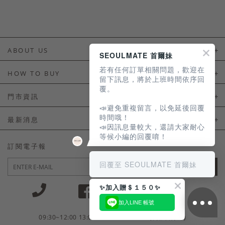
ABOUT US
SEOULMATE 首爾妹
若有任何訂單相關問題，歡迎在
About Us
HOW TO BUY
留下訊息，將於上班時間依序回
覆。
如何購買
門市資訊
📣避免重複留言，以免延後回覆
付款及配送
門市資訊
時間哦！
最新消息
📣因訊息量較大，還請大家耐心
會員常見問題
等候小編的回覆唷！
LINE官方會員活動
訂閱電子報
訂單常見問題
回覆至 SEOULMATE 首爾妹
JOIN
商品售後服務
✨加入贈＄１５０✨
電子發票
加入LINE 帳號
國外會員服務
09:30~12:00 13:00~18:30 / Mon - Fri(例假日除外)