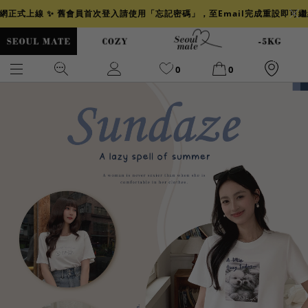
官網正式上線 ✨ 舊會員首次登入請使用「忘記密碼」，至Email完成重設即可
0
0
爆乳
背心
洋裝
舒芙蕾
小香風
透膚
小香
牛仔
襯衫
褲裙
牛仔裙
冰感
涼感