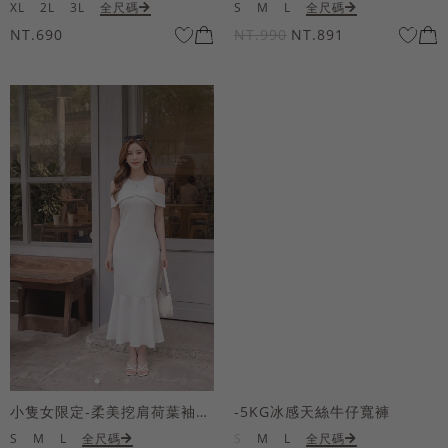
XL
2L
3L
全尺碼
S
M
L
全尺碼
NT.690
NT.990
NT.891
小隻女限定-柔美挖肩荷葉袖魚尾長洋裝
-5KG冰感天絲牛仔寬褲
S
M
L
全尺碼
S
M
L
全尺碼