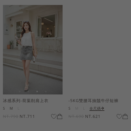
冰感系列-荷葉削肩上衣
-5KG雙腰耳抽鬚牛仔短褲
S
M
L
S
M
L
全尺碼
NT.790
NT.711
NT.690
NT.621