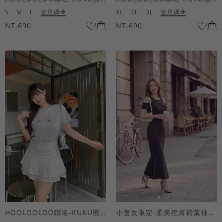
S
M
L
全尺碼
XL
2L
3L
全尺碼
NT.690
NT.690
HOOLOOLOO聯名-KUKU熊蝴蝶結短袖上衣
小隻女限定-柔美挖肩荷葉袖魚尾長洋裝