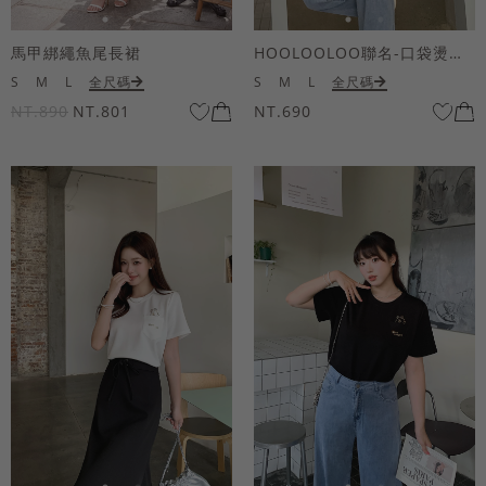
馬甲綁繩魚尾長裙
HOOLOOLOO聯名-口袋燙金KUKU熊短袖上衣
S
M
L
全尺碼
S
M
L
全尺碼
NT.890
NT.801
NT.690