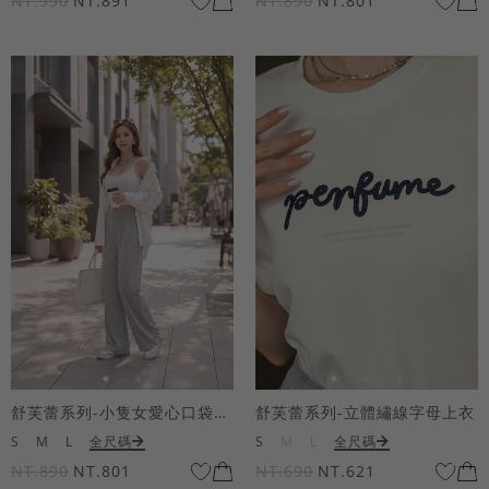
NT.990
NT.891
NT.890
NT.801
舒芙蕾系列-小隻女愛心口袋寬褲
舒芙蕾系列-立體繡線字母上衣
S
M
L
全尺碼
S
M
L
全尺碼
NT.890
NT.801
NT.690
NT.621