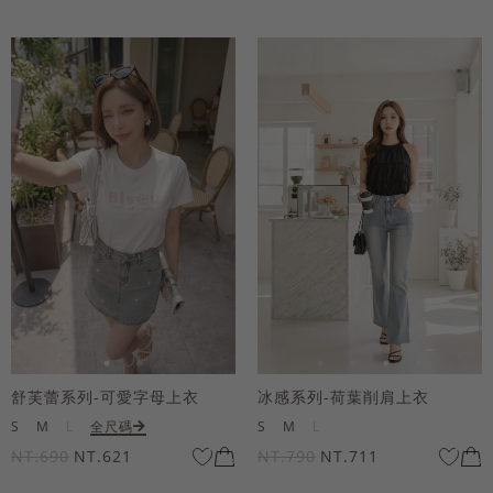
舒芙蕾系列-可愛字母上衣
冰感系列-荷葉削肩上衣
S
M
L
全尺碼
S
M
L
NT.690
NT.621
NT.790
NT.711