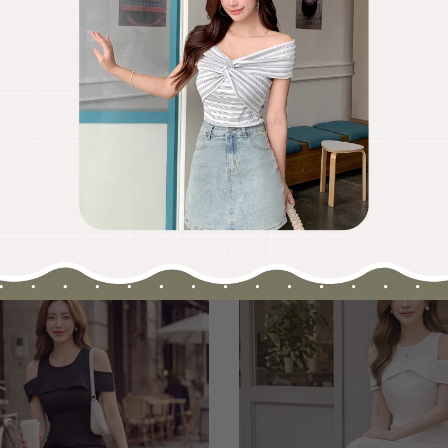
OO聯名-KUKU熊蝴蝶結短袖上衣
HOOLOOLOO聯名-KUKU
尺碼
S
M
L
全尺碼
NT.690