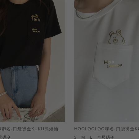
HOOLOOLOO聯名-口袋燙金KUKU熊短袖上衣
尺碼
S
M
L
全尺碼