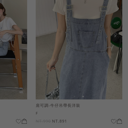
肩可調-牛仔吊帶長洋裝
F
NT.990
NT.891