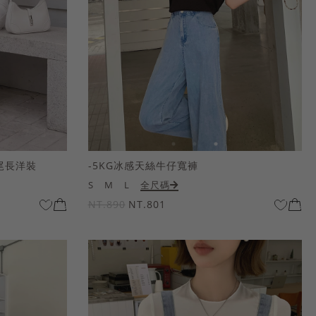
尾長洋裝
-5KG冰感天絲牛仔寬褲
S
M
L
全尺碼
NT.890
NT.801