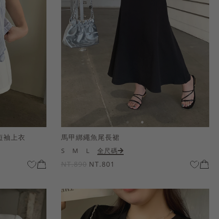
短袖上衣
馬甲綁繩魚尾長裙
S
M
L
全尺碼
NT.890
NT.801