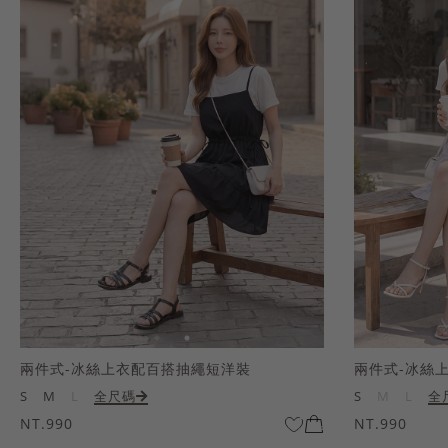
兩件式-冰絲上衣配百搭抽繩短洋裝
兩件式-冰絲
S
M
L
全尺碼
S
M
L
全
NT.990
NT.990