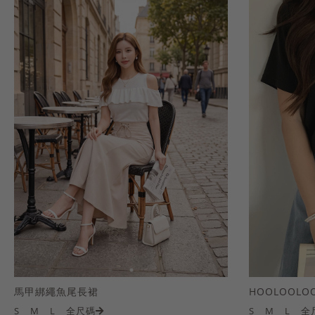
馬甲綁繩魚尾長裙
S
M
L
全尺碼
S
M
L
全