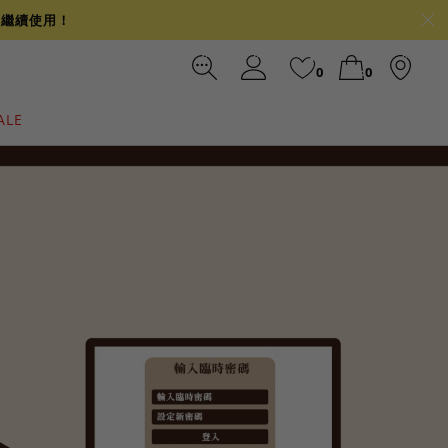
可繼續使用！
0
0
ALE
裙
冰感
涼感
前往結帳