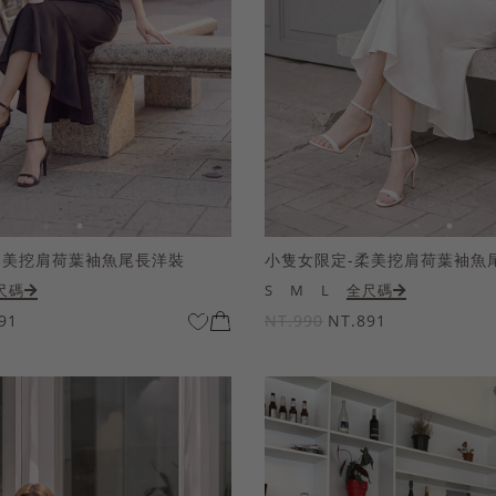
柔美挖肩荷葉袖魚尾長洋裝
小隻女限定-柔美挖肩荷葉袖魚
尺碼
S
M
L
全尺碼
91
NT.990
NT.891