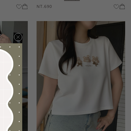
NT.690
×