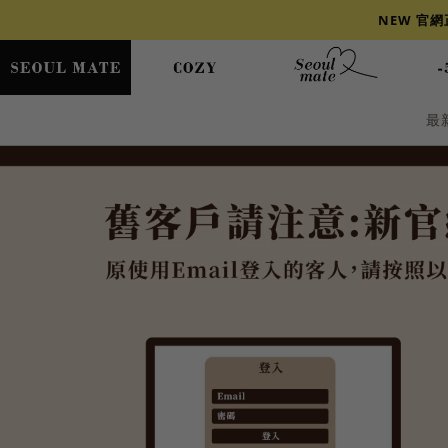
NEW 官
最
爆乳
背心
洋裝
舒芙蕾
小香風