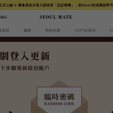
網正式上線 ✨ 舊會員首次登入請使用「忘記密碼」，至Email完成重設即
新商品
服飾
特別企劃
SOFT全系列
S
透膚
小香
牛仔
襯衫
褲裙
牛仔