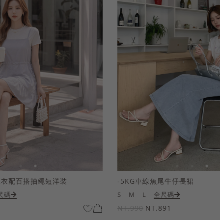
上衣配百搭抽繩短洋裝
-5KG車線魚尾牛仔長裙
尺碼
S
M
L
全尺碼
NT.990
NT.891