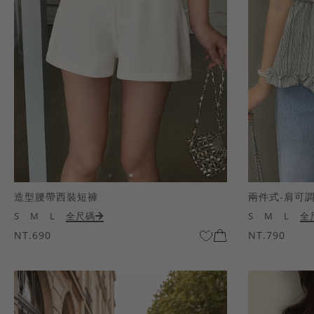
造型腰帶西裝短褲
兩件式-肩可
S
M
L
全尺碼
S
M
L
全
NT.690
NT.790