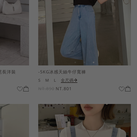
尾長洋裝
-5KG冰感天絲牛仔寬褲
S
M
L
全尺碼
NT.890
NT.801