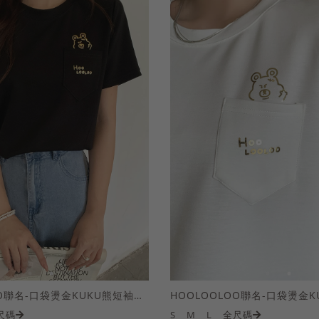
HOOLOOLOO聯名-口袋燙金KUKU熊短袖上衣
尺碼
S
M
L
全尺碼