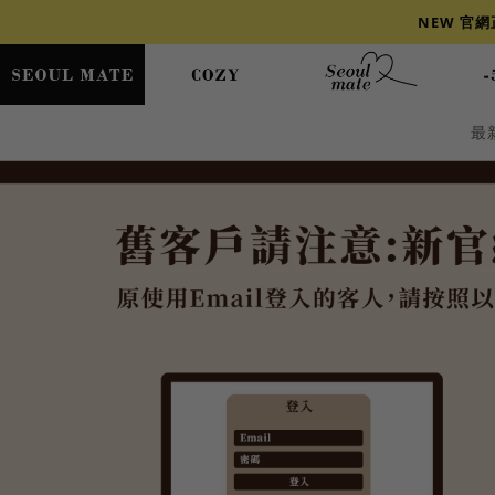
NEW 官
最
爆乳
背心
洋裝
舒芙蕾
小香風