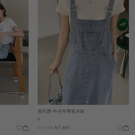
肩可調-牛仔吊帶長洋裝
F
NT.990
NT.891