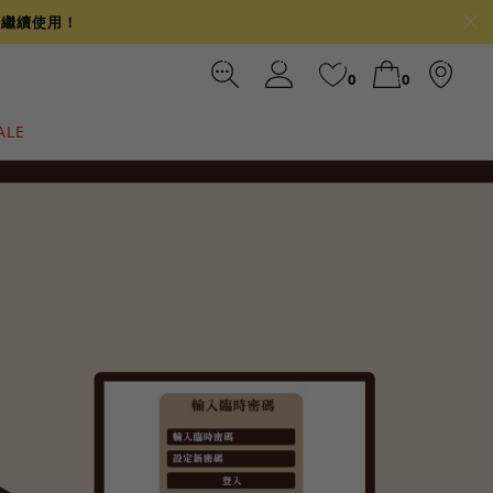
可繼續使用！
0
0
ALE
裙
冰感
涼感
前往結帳