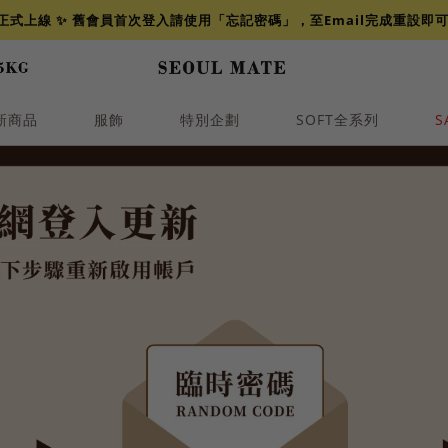
網正式上線 ✨ 舊會員首次登入請使用「忘記密碼」，至Email完成重設即
新商品
服飾
特別企劃
SOFT全系列
S
透膚
小香
牛仔
襯衫
褲裙
牛仔