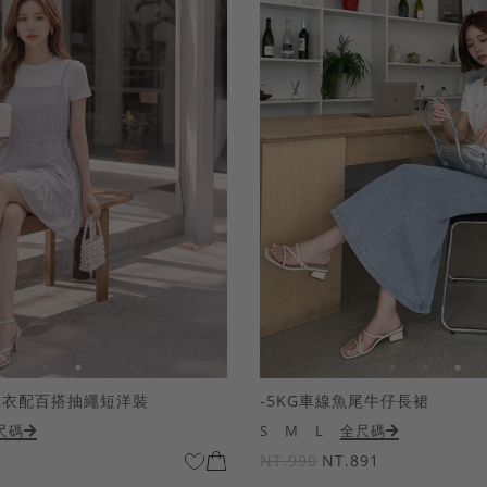
上衣配百搭抽繩短洋裝
-5KG車線魚尾牛仔長裙
尺碼
S
M
L
全尺碼
NT.990
NT.891