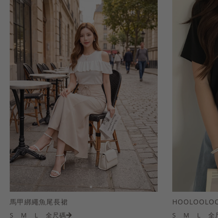
馬甲綁繩魚尾長裙
S
M
L
全尺碼
S
M
L
全