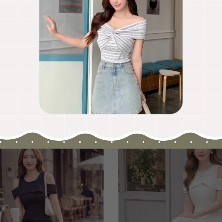
OO聯名-KUKU熊蝴蝶結短袖上衣
HOOLOOLOO聯名-KUKU
尺碼
S
M
L
全尺碼
NT.690