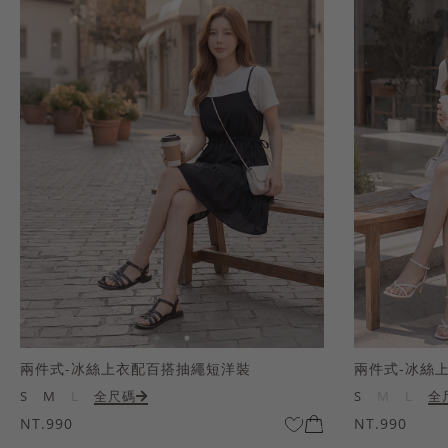
兩件式-冰絲上衣配百搭抽繩短洋裝
兩件式-冰絲
S
M
L
全尺碼
S
M
L
全
NT.990
NT.990