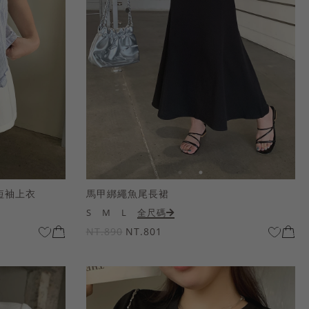
短袖上衣
馬甲綁繩魚尾長裙
S
M
L
全尺碼
NT.890
NT.801