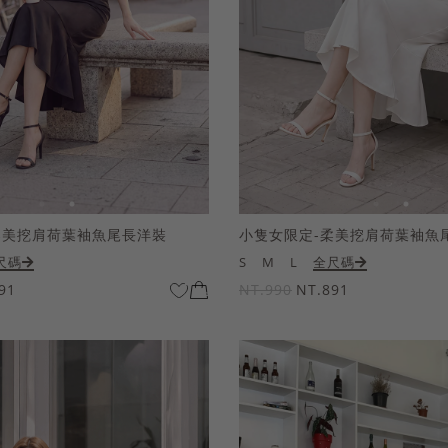
柔美挖肩荷葉袖魚尾長洋裝
小隻女限定-柔美挖肩荷葉袖魚
尺碼
S
M
L
全尺碼
91
NT.990
NT.891