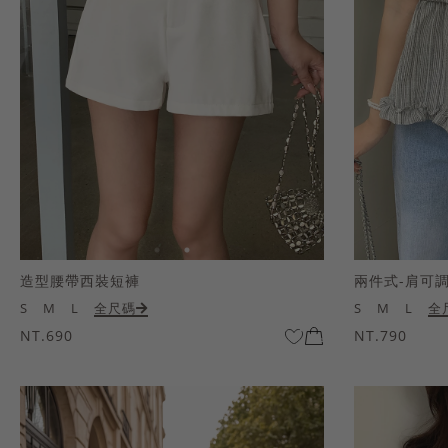
造型腰帶西裝短褲
兩件式-肩可
S
M
L
全尺碼
S
M
L
全
NT.690
NT.790