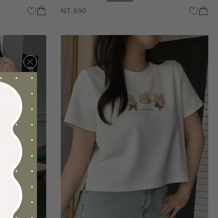
NT.690
×