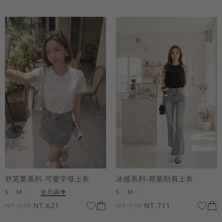
舒芙蕾系列-可愛字母上衣
冰感系列-荷葉削肩上衣
S
M
L
全尺碼
S
M
L
NT.690
NT.621
NT.790
NT.711