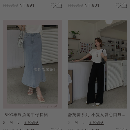
NT.990
NT.891
NT.890
NT.801
-5KG車線魚尾牛仔長裙
舒芙蕾系列-小隻女愛心口袋寬褲
S
M
L
全尺碼
S
M
L
全尺碼