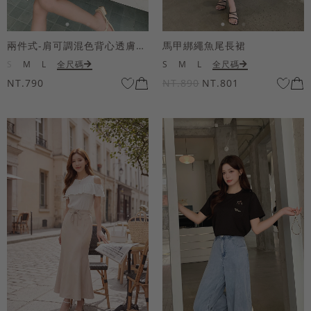
兩件式-肩可調混色背心透膚上衣套組
馬甲綁繩魚尾長裙
S
M
L
全尺碼
S
M
L
全尺碼
NT.790
NT.890
NT.801