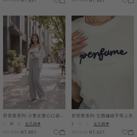
NT.990
NT.891
NT.890
NT.801
舒芙蕾系列-小隻女愛心口袋寬褲
舒芙蕾系列-立體繡線字母上衣
S
M
L
全尺碼
S
M
L
全尺碼
NT.890
NT.801
NT.690
NT.621