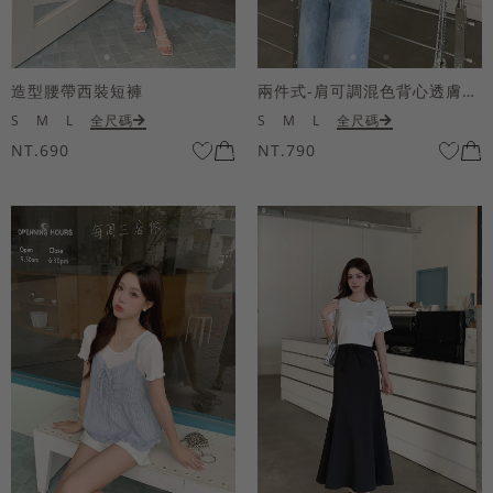
造型腰帶西裝短褲
兩件式-肩可調混色背心透膚上衣套組
S
M
L
全尺碼
S
M
L
全尺碼
NT.690
NT.790