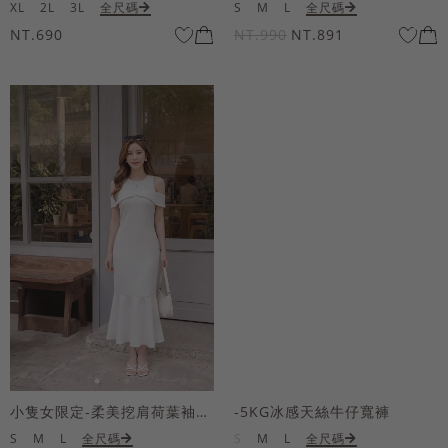
XL
2L
3L
全尺碼
S
M
L
全尺碼
NT.690
NT.990
NT.891
小隻女限定-柔美挖肩荷葉袖魚尾長洋裝
-5KG冰感天絲牛仔寬褲
S
M
L
全尺碼
S
M
L
全尺碼