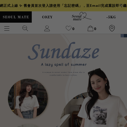
官網正式上線 ✨ 舊會員首次登入請使用「忘記密碼」，至Email完成重設即可
0
0
爆乳
背心
洋裝
舒芙蕾
小香風
透膚
小香
牛仔
襯衫
褲裙
牛仔裙
冰感
涼感