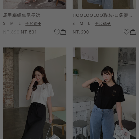
馬甲綁繩魚尾長裙
HOOLOOLOO聯名-口袋燙金KUKU熊短袖上衣
S
M
L
全尺碼
S
M
L
全尺碼
NT.890
NT.801
NT.690