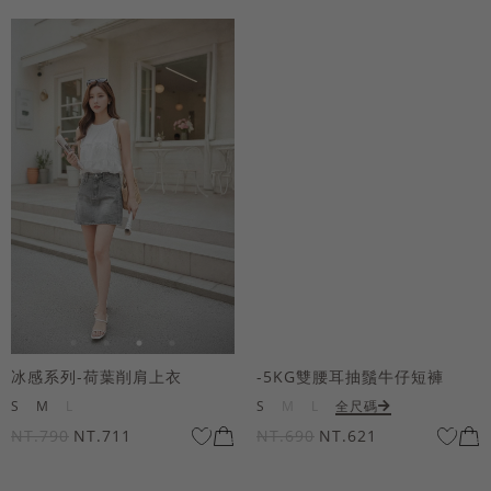
冰感系列-荷葉削肩上衣
-5KG雙腰耳抽鬚牛仔短褲
S
M
L
S
M
L
全尺碼
NT.790
NT.711
NT.690
NT.621