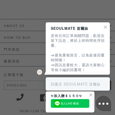
ABOUT US
SEOULMATE 首爾妹
若有任何訂單相關問題，歡迎在
About Us
HOW TO BUY
留下訊息，將於上班時間依序回
覆。
如何購買
門市資訊
📣避免重複留言，以免延後回覆
付款及配送
門市資訊
時間哦！
最新消息
📣因訊息量較大，還請大家耐心
會員常見問題
等候小編的回覆唷！
LINE官方會員活動
訂閱電子報
訂單常見問題
回覆至 SEOULMATE 首爾妹
JOIN
商品售後服務
✨加入贈＄１５０✨
電子發票
加入LINE 帳號
國外會員服務
09:30~12:00 13:00~18:30 / Mon - Fri(例假日除外)