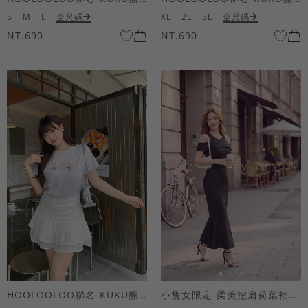
S
M
L
全尺碼
XL
2L
3L
全尺碼
NT.690
NT.690
HOOLOOLOO聯名-KUKU熊蝴蝶結短袖上衣
小隻女限定-柔美挖肩荷葉袖魚尾長洋裝