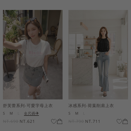
舒芙蕾系列-可愛字母上衣
冰感系列-荷葉削肩上衣
S
M
L
全尺碼
S
M
L
NT.690
NT.621
NT.790
NT.711