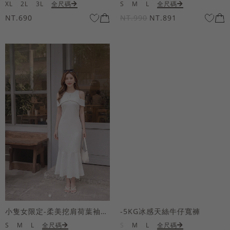
XL
2L
3L
全尺碼
S
M
L
全尺碼
NT.690
NT.990
NT.891
小隻女限定-柔美挖肩荷葉袖魚尾長洋裝
-5KG冰感天絲牛仔寬褲
S
M
L
全尺碼
S
M
L
全尺碼