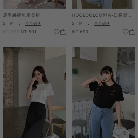
馬甲綁繩魚尾長裙
HOOLOOLOO聯名-口袋燙金KUKU熊短袖上衣
S
M
L
全尺碼
S
M
L
全尺碼
NT.890
NT.801
NT.690