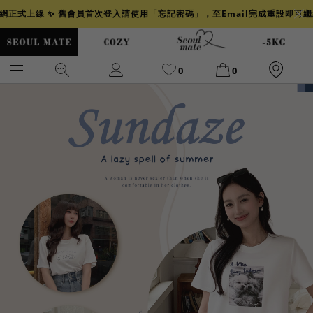
官網正式上線 ✨ 舊會員首次登入請使用「忘記密碼」，至Email完成重設即可
0
0
爆乳
背心
洋裝
舒芙蕾
小香風
透膚
小香
牛仔
襯衫
褲裙
牛仔裙
冰感
涼感