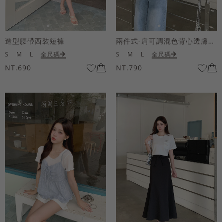
造型腰帶西裝短褲
兩件式-肩可調混色背心透膚上衣套組
S
M
L
全尺碼
S
M
L
全尺碼
NT.690
NT.790