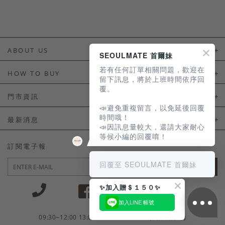
ABOUT US
SEOULMATE 首爾妹
若有任何訂單相關問題，歡迎在
About Us
HOW TO BUY
留下訊息，將於上班時間依序回
覆。
如何購買
門市資訊
📣避免重複留言，以免延後回覆
付款及配送
門市資訊
時間哦！
最新消息
📣因訊息量較大，還請大家耐心
會員常見問題
等候小編的回覆唷！
LINE官方會員活動
訂閱電子報
訂單常見問題
回覆至 SEOULMATE 首爾妹
JOIN
商品售後服務
✨加入贈＄１５０✨
電子發票
加入LINE 帳號
國外會員服務
09:30~12:00 13:00~18:30 / Mon - Fri(例假日除外)