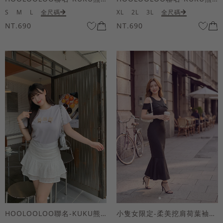
S
M
L
全尺碼
XL
2L
3L
全尺碼
NT.690
NT.690
HOOLOOLOO聯名-KUKU熊蝴蝶結短袖上衣
小隻女限定-柔美挖肩荷葉袖魚尾長洋裝