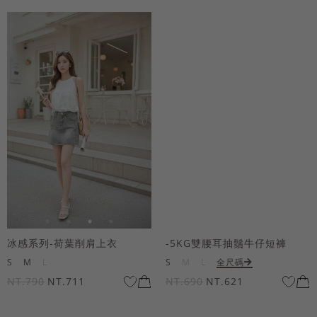
冰感系列-荷葉削肩上衣
-5KG雙腰耳抽鬚牛仔短褲
S
M
L
S
M
L
全尺碼
NT.790
NT.711
NT.690
NT.621