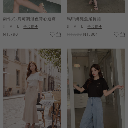
兩件式-肩可調混色背心透膚上衣套組
馬甲綁繩魚尾長裙
S
M
L
全尺碼
S
M
L
全尺碼
NT.790
NT.890
NT.801