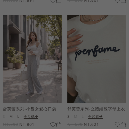
NT.990
NT.891
NT.890
NT.801
舒芙蕾系列-小隻女愛心口袋寬褲
舒芙蕾系列-立體繡線字母上衣
S
M
L
全尺碼
S
M
L
全尺碼
NT.890
NT.801
NT.690
NT.621