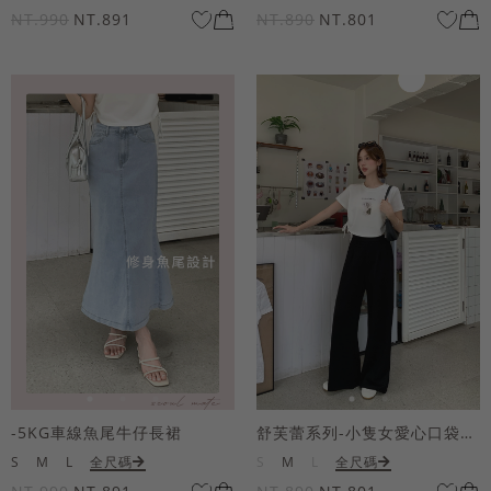
NT.990
NT.891
NT.890
NT.801
-5KG車線魚尾牛仔長裙
舒芙蕾系列-小隻女愛心口袋寬褲
S
M
L
全尺碼
S
M
L
全尺碼