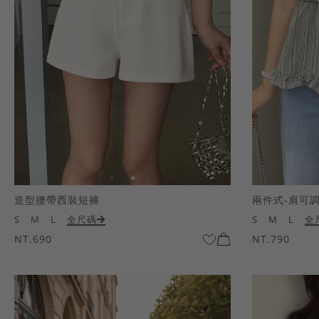
造型腰帶西裝短褲
兩件式-肩可
S
M
L
全尺碼
S
M
L
全
NT.690
NT.790