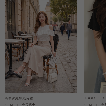
馬甲綁繩魚尾長裙
S
M
L
全尺碼
S
M
L
全