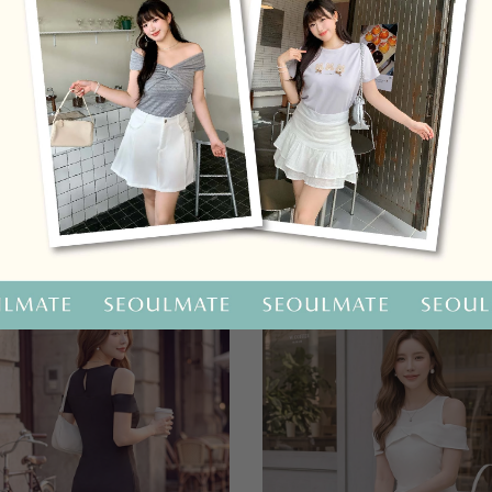
OO聯名-KUKU熊蝴蝶結短袖上衣
HOOLOOLOO聯名-KUKU
尺碼
S
M
L
全尺碼
NT.690