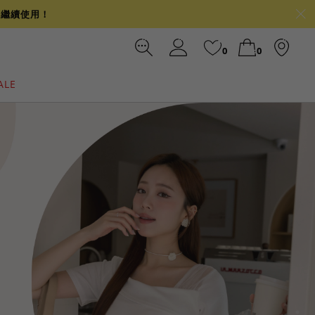
可繼續使用！
0
0
ALE
裙
冰感
涼感
前往結帳