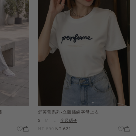
褲
舒芙蕾系列-立體繡線字母上衣
S
M
L
全尺碼
NT.690
NT.621