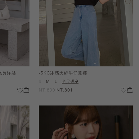
尾長洋裝
-5KG冰感天絲牛仔寬褲
S
M
L
全尺碼
NT.890
NT.801