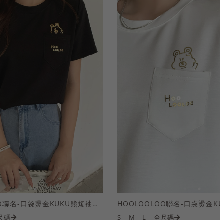
HOOLOOLOO聯名-口袋燙金KUKU熊短袖上衣
尺碼
S
M
L
全尺碼