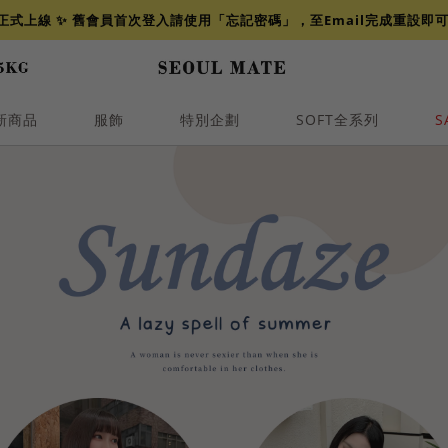
網正式上線 ✨ 舊會員首次登入請使用「忘記密碼」，至Email完成重設即
新商品
服飾
特別企劃
SOFT全系列
S
透膚
小香
牛仔
襯衫
褲裙
牛仔