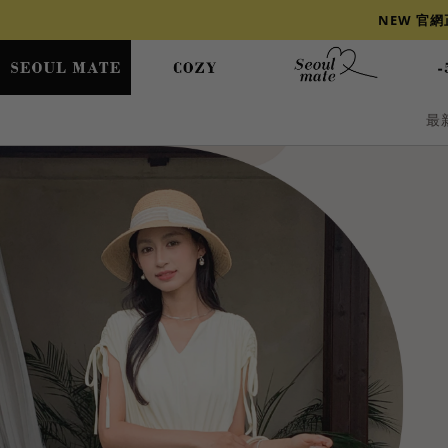
NEW 官
最
爆乳
背心
洋裝
舒芙蕾
小香風