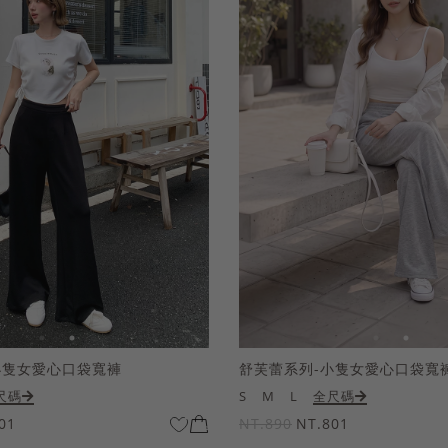
小隻女愛心口袋寬褲
舒芙蕾系列-小隻女愛心口袋寬
尺碼
S
M
L
全尺碼
01
NT.890
NT.801