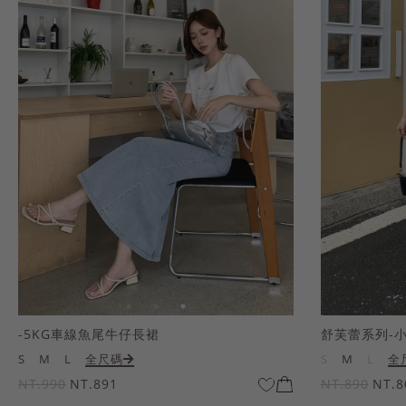
-5KG車線魚尾牛仔長裙
舒芙蕾系列-
S
M
L
全尺碼
S
M
L
全
NT.990
NT.891
NT.890
NT.8