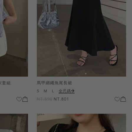
衣套組
馬甲綁繩魚尾長裙
S
M
L
全尺碼
NT.890
NT.801