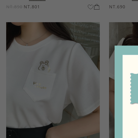
NT.890
NT.801
NT.690