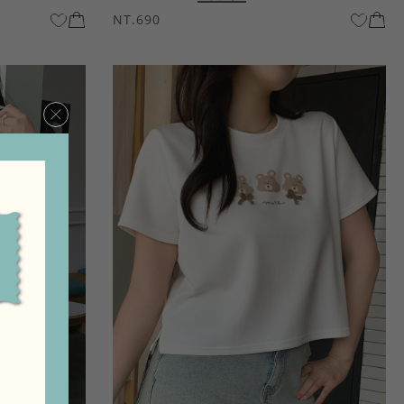
NT.690
×