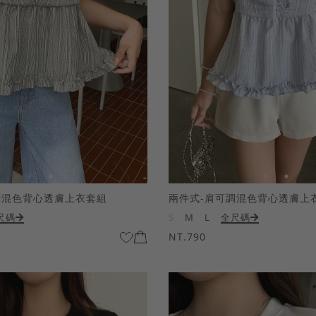
調混色背心透膚上衣套組
兩件式-肩可調混色背心透膚上
尺碼
S
M
L
全尺碼
NT.790