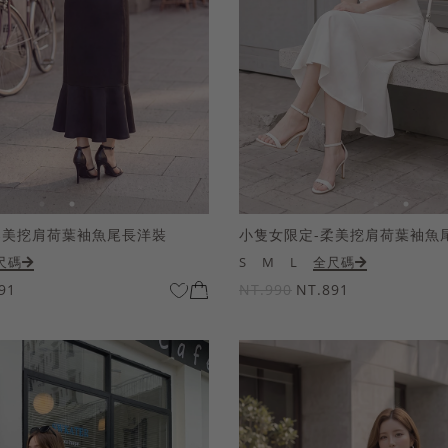
柔美挖肩荷葉袖魚尾長洋裝
小隻女限定-柔美挖肩荷葉袖魚
尺碼
S
M
L
全尺碼
91
NT.990
NT.891