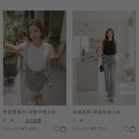
舒芙蕾系列-可愛字母上衣
冰感系列-荷葉削肩上衣
S
M
L
全尺碼
S
M
L
NT.690
NT.621
NT.790
NT.711