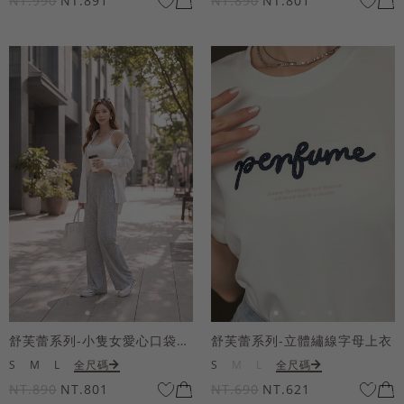
NT.990
NT.891
NT.890
NT.801
舒芙蕾系列-小隻女愛心口袋寬褲
舒芙蕾系列-立體繡線字母上衣
S
M
L
全尺碼
S
M
L
全尺碼
NT.890
NT.801
NT.690
NT.621