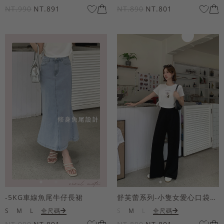
NT.990
NT.891
NT.890
NT.801
-5KG車線魚尾牛仔長裙
舒芙蕾系列-小隻女愛心口袋寬褲
S
M
L
全尺碼
S
M
L
全尺碼