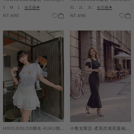
S
M
L
全尺碼
XL
2L
3L
全尺碼
NT.690
NT.690
HOOLOOLOO聯名-KUKU熊蝴蝶結短袖上衣
小隻女限定-柔美挖肩荷葉袖魚尾長洋裝