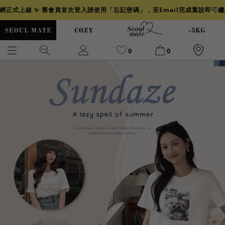
官網正式上線 ✨ 舊會員首次登入請使用「忘記密碼」，至Email完成重設即可
0
0
爆乳
背心
洋裝
舒芙蕾
小香風
透膚
小香
牛仔
襯衫
褲裙
牛仔裙
冰感
涼感