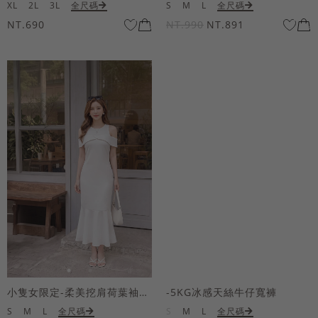
XL
2L
3L
全尺碼
S
M
L
全尺碼
NT.690
NT.990
NT.891
小隻女限定-柔美挖肩荷葉袖魚尾長洋裝
-5KG冰感天絲牛仔寬褲
S
M
L
全尺碼
S
M
L
全尺碼