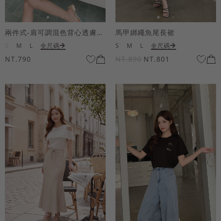
兩件式-肩可調混色背心透膚上衣套組
馬甲綁繩魚尾長裙
S
M
L
全尺碼
S
M
L
全尺碼
NT.790
NT.890
NT.801