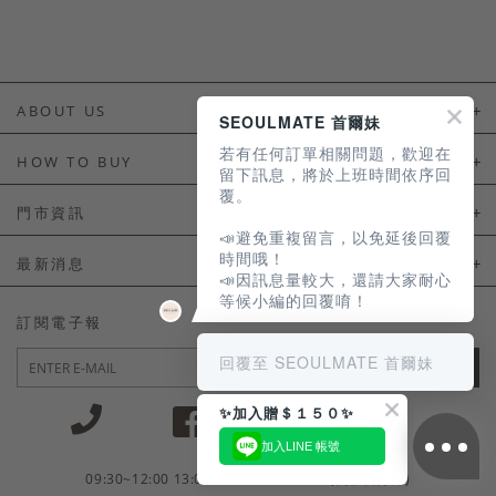
ABOUT US
SEOULMATE 首爾妹
若有任何訂單相關問題，歡迎在
About Us
HOW TO BUY
留下訊息，將於上班時間依序回
覆。
如何購買
門市資訊
📣避免重複留言，以免延後回覆
付款及配送
門市資訊
時間哦！
最新消息
📣因訊息量較大，還請大家耐心
會員常見問題
等候小編的回覆唷！
LINE官方會員活動
訂閱電子報
訂單常見問題
回覆至 SEOULMATE 首爾妹
JOIN
商品售後服務
✨加入贈＄１５０✨
電子發票
加入LINE 帳號
國外會員服務
09:30~12:00 13:00~18:30 / Mon - Fri(例假日除外)