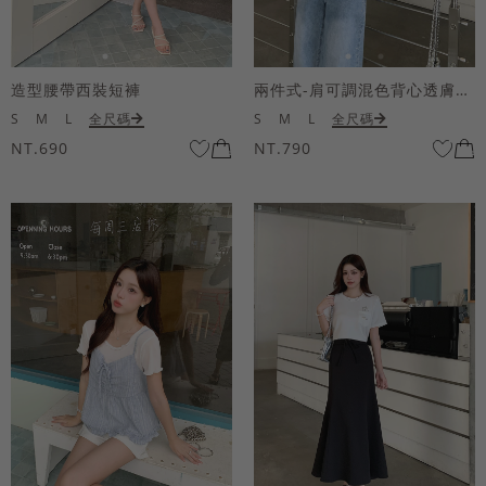
造型腰帶西裝短褲
兩件式-肩可調混色背心透膚上衣套組
S
M
L
全尺碼
S
M
L
全尺碼
NT.690
NT.790