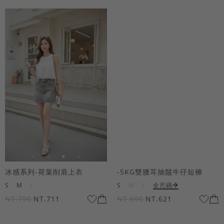
冰感系列-荷葉削肩上衣
-5KG雙腰耳抽鬚牛仔短褲
S
M
L
S
M
L
全尺碼
NT.790
NT.711
NT.690
NT.621