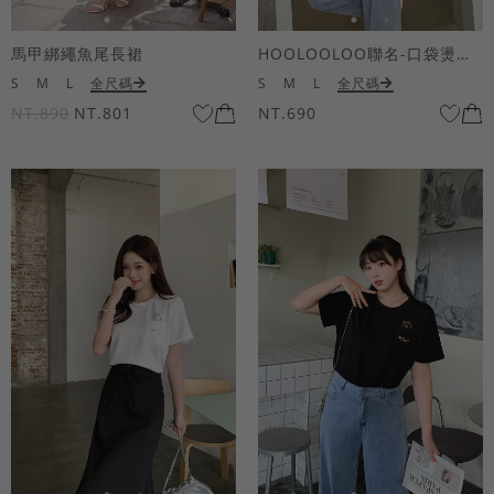
馬甲綁繩魚尾長裙
HOOLOOLOO聯名-口袋燙金KUKU熊短袖上衣
S
M
L
全尺碼
S
M
L
全尺碼
NT.890
NT.801
NT.690