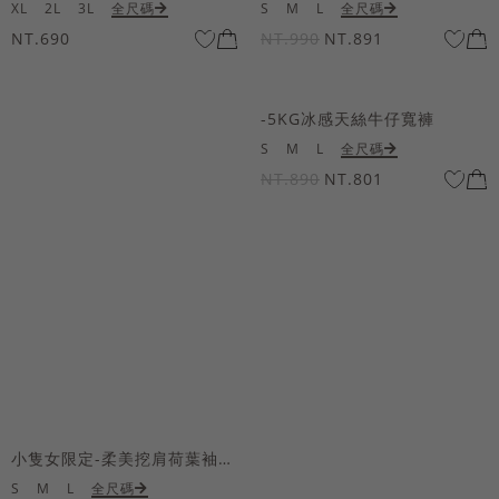
XL
2L
3L
全尺碼
S
M
L
全尺碼
NT.690
NT.990
NT.891
-5KG冰感天絲牛仔寬褲
S
M
L
全尺碼
NT.890
NT.801
小隻女限定-柔美挖肩荷葉袖魚尾長洋裝
S
M
L
全尺碼