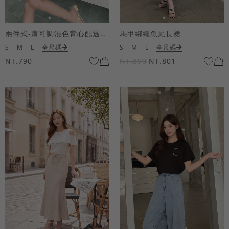
兩件式-肩可調混色背心配透膚短袖上衣
馬甲綁繩魚尾長裙
S
M
L
全尺碼
S
M
L
全尺碼
NT.790
NT.890
NT.801