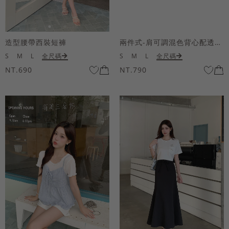
造型腰帶西裝短褲
兩件式-肩可調混色背心配透膚短袖上衣
S
M
L
全尺碼
S
M
L
全尺碼
NT.690
NT.790