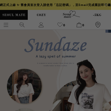
官網正式上線 ✨ 舊會員首次登入請使用「忘記密碼」，至Email完成重設即可
0
0
爆乳
背心
洋裝
舒芙蕾
小香風
透膚
小香
牛仔
襯衫
褲裙
牛仔裙
冰感
涼感