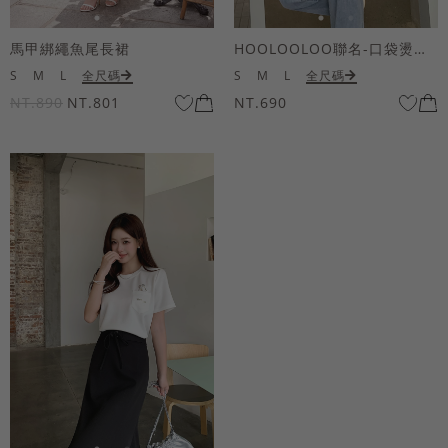
馬甲綁繩魚尾長裙
HOOLOOLOO聯名-口袋燙金KUKU熊短袖上衣
S
M
L
全尺碼
S
M
L
全尺碼
NT.890
NT.801
NT.690