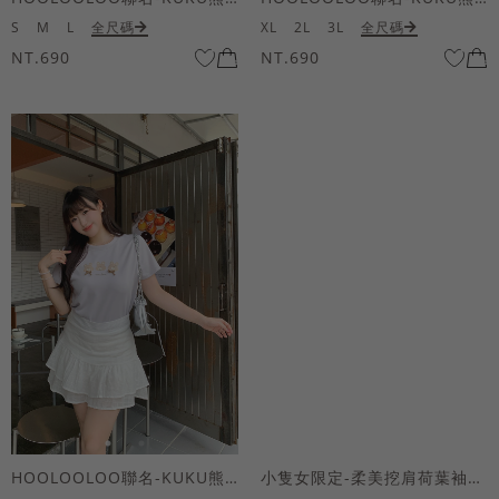
S
M
L
全尺碼
XL
2L
3L
全尺碼
NT.690
NT.690
HOOLOOLOO聯名-KUKU熊蝴蝶結短袖上衣
小隻女限定-柔美挖肩荷葉袖魚尾長洋裝