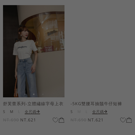
舒芙蕾系列-立體繡線字母上衣
-5KG雙腰耳抽鬚牛仔短褲
S
M
L
全尺碼
S
M
L
全尺碼
NT.690
NT.621
NT.690
NT.621