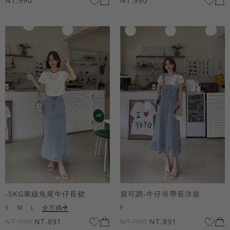
NT.990
NT.990
-5KG車線魚尾牛仔長裙
肩可調-牛仔吊帶長洋裝
S
M
L
全尺碼
F
NT.990
NT.891
NT.990
NT.891