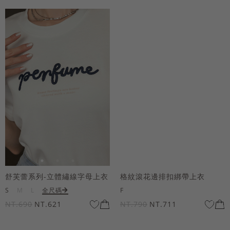
舒芙蕾系列-立體繡線字母上衣
格紋滾花邊排扣綁帶上衣
S
M
L
全尺碼
F
NT.690
NT.621
NT.790
NT.711