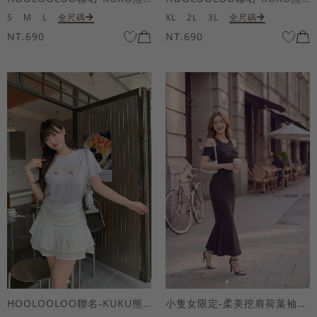
S
M
L
全尺碼
XL
2L
3L
全尺碼
NT.690
NT.690
HOOLOOLOO聯名-KUKU熊蝴蝶結短袖上衣
小隻女限定-柔美挖肩荷葉袖魚尾長洋裝