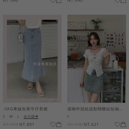
NT.990
NT.990
-5KG車線魚尾牛仔長裙
假兩件扭結波點蝴蝶結短袖上衣
S
M
L
全尺碼
F
NT.990
NT.891
NT.690
NT.621