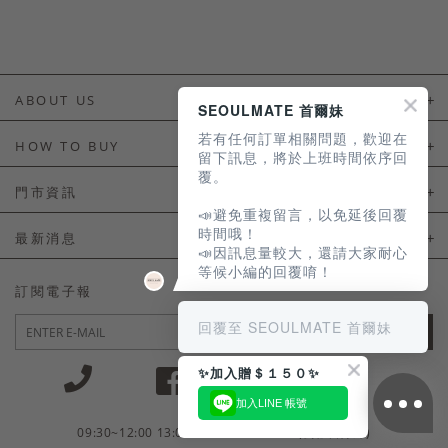
ABOUT US
SEOULMATE 首爾妹
若有任何訂單相關問題，歡迎在
About Us
HOW TO BUY
留下訊息，將於上班時間依序回
覆。
如何購買
門市資訊
📣避免重複留言，以免延後回覆
付款及配送
門市資訊
時間哦！
最新消息
📣因訊息量較大，還請大家耐心
會員常見問題
等候小編的回覆唷！
LINE官方會員活動
訂閱電子報
訂單常見問題
回覆至 SEOULMATE 首爾妹
JOIN
商品售後服務
✨加入贈＄１５０✨
電子發票
加入LINE 帳號
國外會員服務
09:30~12:00 13:00~18:30 / Mon - Fri(例假日除外)