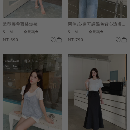
造型腰帶西裝短褲
兩件式-肩可調混色背心透膚上衣套組
S
M
L
全尺碼
S
M
L
全尺碼
NT.690
NT.790