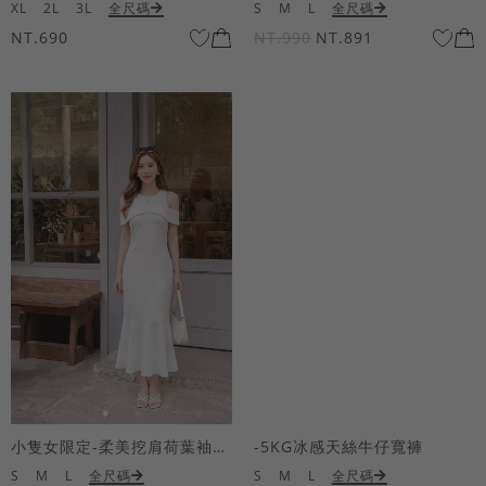
XL
2L
3L
全尺碼
S
M
L
全尺碼
NT.690
NT.990
NT.891
小隻女限定-柔美挖肩荷葉袖魚尾長洋裝
-5KG冰感天絲牛仔寬褲
S
M
L
全尺碼
S
M
L
全尺碼