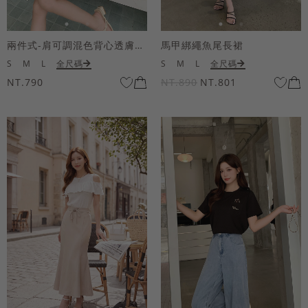
兩件式-肩可調混色背心透膚上衣套組
馬甲綁繩魚尾長裙
S
M
L
全尺碼
S
M
L
全尺碼
NT.790
NT.890
NT.801