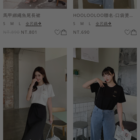
馬甲綁繩魚尾長裙
HOOLOOLOO聯名-口袋燙金KUKU熊短袖上衣
S
M
L
全尺碼
S
M
L
全尺碼
NT.890
NT.801
NT.690