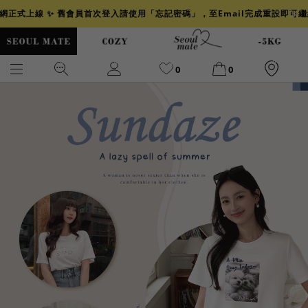
官網正式上線 ✨ 舊會員首次登入請使用「忘記密碼」，至Email完成重設即可
0
0
爆乳
背心
洋裝
舒芙蕾
小香風
透膚
小香
牛仔
襯衫
褲裙
牛仔裙
冰感
涼感