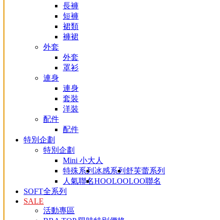
長褲
短褲
裙類
褲裙
外套
外套
罩衫
連身
連身
套裝
洋裝
配件
配件
特別企劃
特別企劃
Mini 小大人
特殊系列
冰感系列
舒芙蕾系列
人氣聯名
HOOLOOLOO聯名
SOFT全系列
SALE
活動專區