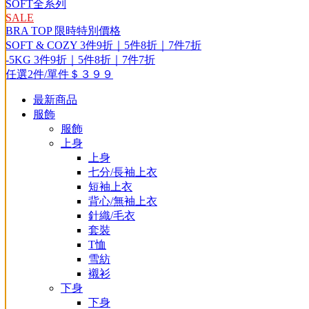
SOFT全系列
SALE
BRA TOP 限時特別價格
SOFT & COZY 3件9折｜5件8折｜7件7折
-5KG 3件9折｜5件8折｜7件7折
任選2件/單件＄３９９
最新商品
服飾
服飾
上身
上身
七分/長袖上衣
短袖上衣
背心/無袖上衣
針織/毛衣
套裝
T恤
雪紡
襯衫
下身
下身