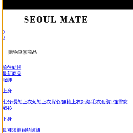
0
0
購物車無商品
前往結帳
最新商品
服飾
上身
七分/長袖上衣
短袖上衣
背心/無袖上衣
針織/毛衣
套裝
T恤
雪紡
襯衫
下身
長褲
短褲
裙類
褲裙