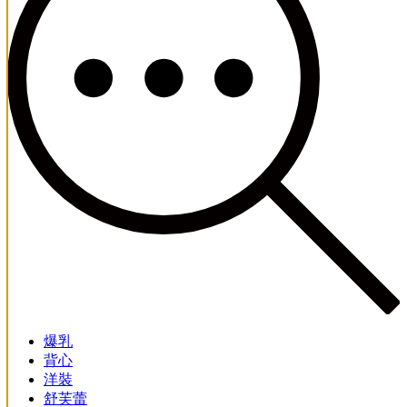
爆乳
背心
洋裝
舒芙蕾