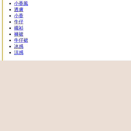
小香風
透膚
小香
牛仔
襯衫
褲裙
牛仔裙
冰感
涼感