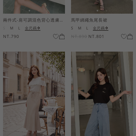
兩件式-肩可調混色背心透膚上衣套組
馬甲綁繩魚尾長裙
S
M
L
全尺碼
S
M
L
全尺碼
NT.790
NT.890
NT.801