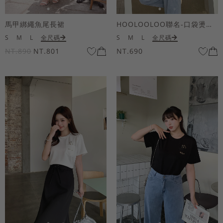
馬甲綁繩魚尾長裙
HOOLOOLOO聯名-口袋燙金KUKU熊短袖上衣
S
M
L
全尺碼
S
M
L
全尺碼
NT.890
NT.801
NT.690