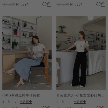
NT.990
NT.891
NT.890
NT.801
-5KG車線魚尾牛仔長裙
舒芙蕾系列-小隻女愛心口袋寬褲
S
M
L
全尺碼
S
M
L
全尺碼