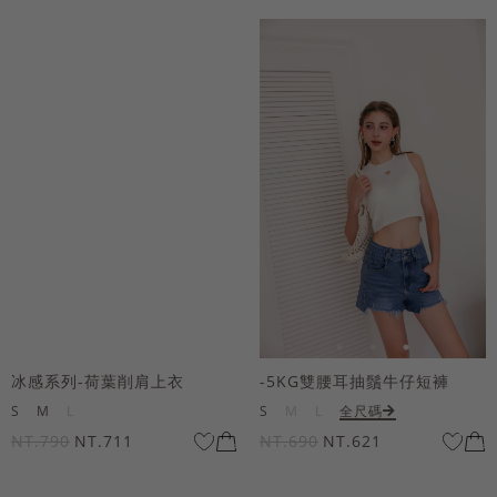
冰感系列-荷葉削肩上衣
-5KG雙腰耳抽鬚牛仔短褲
S
M
L
S
M
L
全尺碼
NT.790
NT.711
NT.690
NT.621