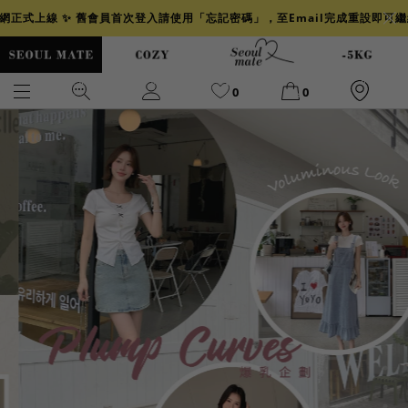
官網正式上線 ✨ 舊會員首次登入請使用「忘記密碼」，至Email完成重設即可
0
0
爆乳
背心
洋裝
舒芙蕾
小香風
透膚
小香
牛仔
襯衫
褲裙
牛仔裙
冰感
涼感