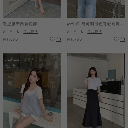
造型腰帶西裝短褲
兩件式-肩可調混色背心透膚上衣套組
S
M
L
全尺碼
S
M
L
全尺碼
NT.690
NT.790