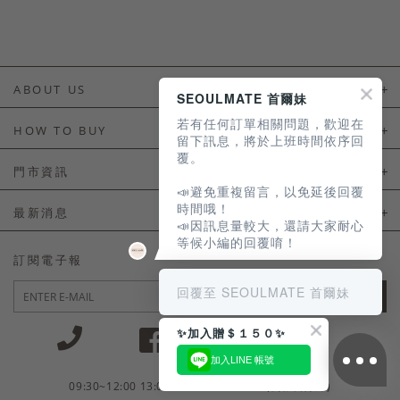
ABOUT US
SEOULMATE 首爾妹
若有任何訂單相關問題，歡迎在
About Us
HOW TO BUY
留下訊息，將於上班時間依序回
覆。
如何購買
門市資訊
📣避免重複留言，以免延後回覆
付款及配送
門市資訊
時間哦！
最新消息
📣因訊息量較大，還請大家耐心
會員常見問題
等候小編的回覆唷！
LINE官方會員活動
訂閱電子報
訂單常見問題
回覆至 SEOULMATE 首爾妹
JOIN
商品售後服務
✨加入贈＄１５０✨
電子發票
加入LINE 帳號
國外會員服務
09:30~12:00 13:00~18:30 / Mon - Fri(例假日除外)