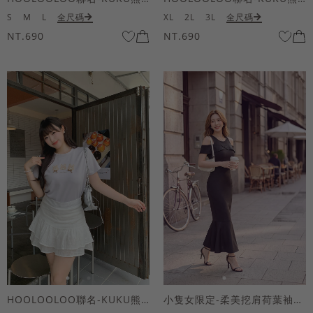
S
M
L
全尺碼
XL
2L
3L
全尺碼
NT.690
NT.690
HOOLOOLOO聯名-KUKU熊蝴蝶結短袖上衣
小隻女限定-柔美挖肩荷葉袖魚尾長洋裝