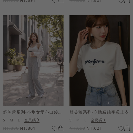
NT.990
NT.891
NT.890
NT.801
舒芙蕾系列-小隻女愛心口袋寬褲
舒芙蕾系列-立體繡線字母上衣
S
M
L
全尺碼
S
M
L
全尺碼
NT.890
NT.801
NT.690
NT.621