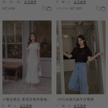
XL
2L
3L
全尺碼
S
M
L
全尺碼
NT.690
NT.990
NT.891
小隻女限定-柔美挖肩荷葉袖魚尾長洋裝
-5KG冰感天絲牛仔寬褲
S
M
L
全尺碼
S
M
L
全尺碼