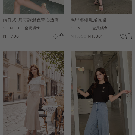
兩件式-肩可調混色背心透膚上衣套組
馬甲綁繩魚尾長裙
S
M
L
全尺碼
S
M
L
全尺碼
NT.790
NT.890
NT.801