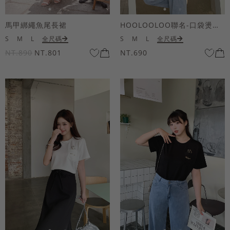
馬甲綁繩魚尾長裙
HOOLOOLOO聯名-口袋燙金KUKU熊短袖上衣
S
M
L
全尺碼
S
M
L
全尺碼
NT.890
NT.801
NT.690