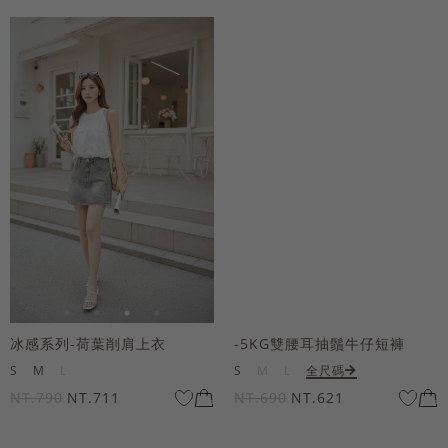
冰感系列-荷葉削肩上衣
-5KG雙腰耳抽鬚牛仔短褲
S
M
L
S
M
L
全尺碼
NT.790
NT.711
NT.690
NT.621