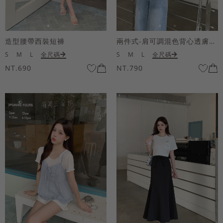
造型腰帶西裝短褲
兩件式-肩可調混色背心透膚上衣套組
S
M
L
全尺碼
S
M
L
全尺碼
NT.690
NT.790