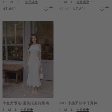
XL
2L
3L
全尺碼
S
M
L
全尺碼
NT.690
NT.990
NT.891
小隻女限定-柔美挖肩荷葉袖魚尾長洋裝
-5KG冰感天絲牛仔寬褲
S
M
L
全尺碼
S
M
L
全尺碼