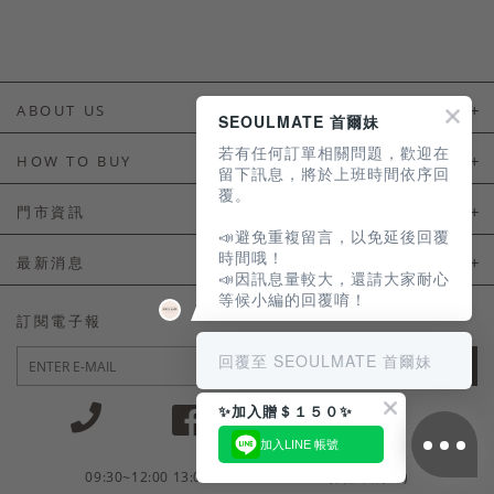
ABOUT US
SEOULMATE 首爾妹
若有任何訂單相關問題，歡迎在
About Us
HOW TO BUY
留下訊息，將於上班時間依序回
覆。
如何購買
門市資訊
📣避免重複留言，以免延後回覆
付款及配送
門市資訊
時間哦！
最新消息
📣因訊息量較大，還請大家耐心
會員常見問題
等候小編的回覆唷！
LINE官方會員活動
訂閱電子報
訂單常見問題
回覆至 SEOULMATE 首爾妹
JOIN
商品售後服務
✨加入贈＄１５０✨
電子發票
加入LINE 帳號
國外會員服務
09:30~12:00 13:00~18:30 / Mon - Fri(例假日除外)