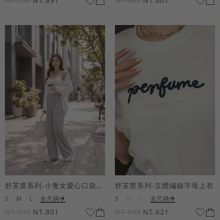
NT.990
NT.891
NT.890
NT.801
舒芙蕾系列-小隻女愛心口袋寬褲
舒芙蕾系列-立體繡線字母上衣
S
M
L
全尺碼
S
M
L
全尺碼
NT.890
NT.801
NT.690
NT.621