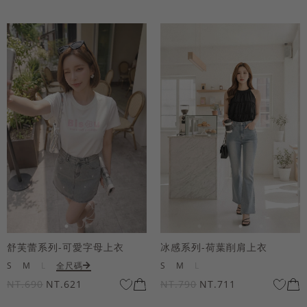
舒芙蕾系列-可愛字母上衣
冰感系列-荷葉削肩上衣
S
M
L
全尺碼
S
M
L
NT.690
NT.621
NT.790
NT.711