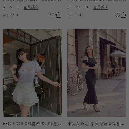
S
M
L
全尺碼
XL
2L
3L
全尺碼
NT.690
NT.690
HOOLOOLOO聯名-KUKU熊蝴蝶結短袖上衣
小隻女限定-柔美挖肩荷葉袖魚尾長洋裝