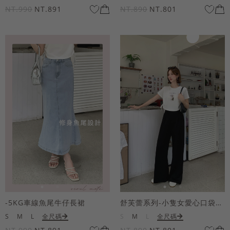
NT.990
NT.891
NT.890
NT.801
-5KG車線魚尾牛仔長裙
舒芙蕾系列-小隻女愛心口袋寬褲
S
M
L
全尺碼
S
M
L
全尺碼