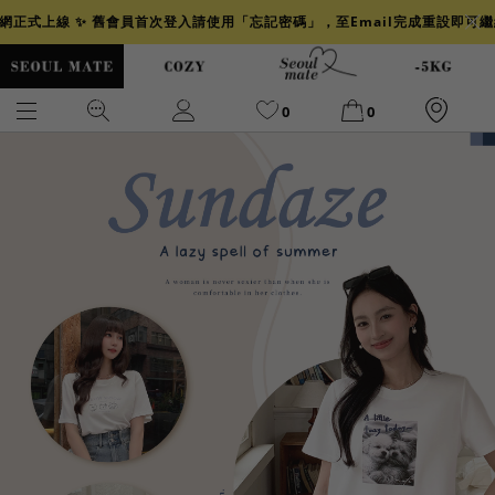
官網正式上線 ✨ 舊會員首次登入請使用「忘記密碼」，至Email完成重設即可
0
0
爆乳
背心
洋裝
舒芙蕾
小香風
透膚
小香
牛仔
襯衫
褲裙
牛仔裙
冰感
涼感