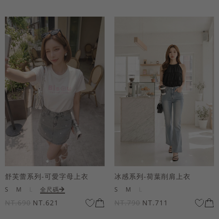
舒芙蕾系列-可愛字母上衣
冰感系列-荷葉削肩上衣
S
M
L
全尺碼
S
M
L
NT.690
NT.621
NT.790
NT.711