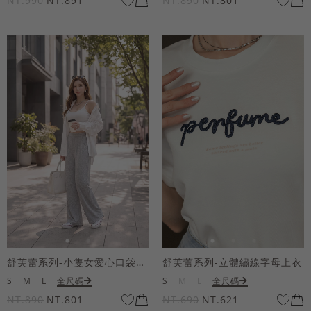
NT.990
NT.891
NT.890
NT.801
舒芙蕾系列-小隻女愛心口袋寬褲
舒芙蕾系列-立體繡線字母上衣
S
M
L
全尺碼
S
M
L
全尺碼
NT.890
NT.801
NT.690
NT.621