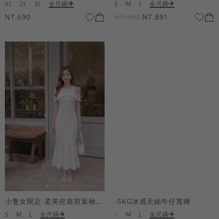
XL
2L
3L
全尺碼
S
M
L
全尺碼
NT.690
NT.990
NT.891
小隻女限定-柔美挖肩荷葉袖魚尾長洋裝
-5KG冰感天絲牛仔寬褲
S
M
L
全尺碼
S
M
L
全尺碼