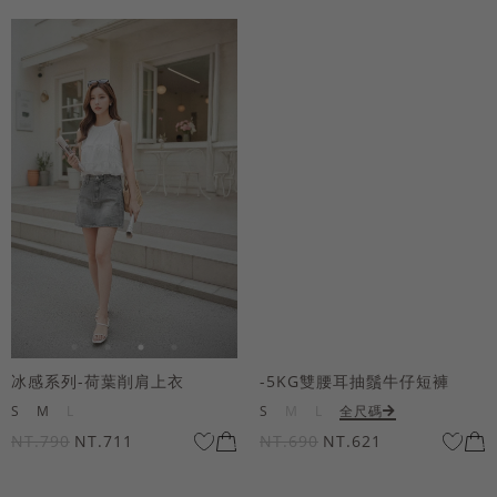
冰感系列-荷葉削肩上衣
-5KG雙腰耳抽鬚牛仔短褲
S
M
L
S
M
L
全尺碼
NT.790
NT.711
NT.690
NT.621