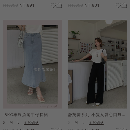
NT.990
NT.891
NT.890
NT.801
-5KG車線魚尾牛仔長裙
舒芙蕾系列-小隻女愛心口袋寬褲
S
M
L
全尺碼
S
M
L
全尺碼