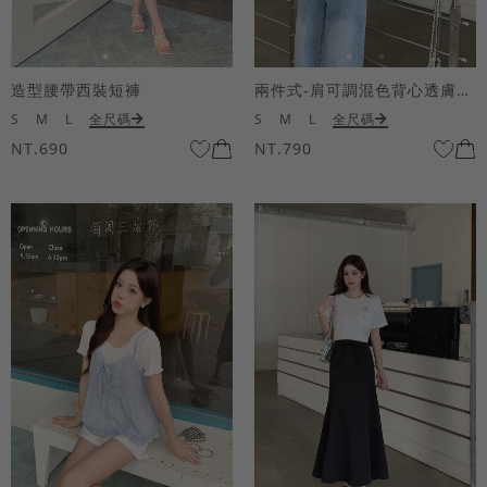
造型腰帶西裝短褲
兩件式-肩可調混色背心透膚上衣套組
S
M
L
全尺碼
S
M
L
全尺碼
NT.690
NT.790