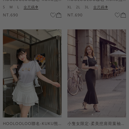
S
M
L
全尺碼
XL
2L
3L
全尺碼
NT.690
NT.690
HOOLOOLOO聯名-KUKU熊蝴蝶結短袖上衣
小隻女限定-柔美挖肩荷葉袖魚尾長洋裝