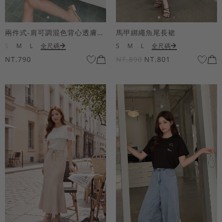
兩件式-肩可調混色背心透膚上衣套組
馬甲綁繩魚尾長裙
S
M
L
全尺碼
S
M
L
全尺碼
NT.790
NT.890
NT.801