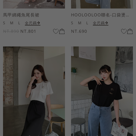
馬甲綁繩魚尾長裙
HOOLOOLOO聯名-口袋燙金KUKU熊短袖上衣
S
M
L
全尺碼
S
M
L
全尺碼
NT.890
NT.801
NT.690