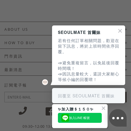
ABOUT US
SEOULMATE 首爾妹
若有任何訂單相關問題，歡迎在
About Us
HOW TO BUY
留下訊息，將於上班時間依序回
覆。
如何購買
門市資訊
📣避免重複留言，以免延後回覆
付款及配送
門市資訊
時間哦！
最新消息
📣因訊息量較大，還請大家耐心
會員常見問題
等候小編的回覆唷！
LINE官方會員活動
訂閱電子報
訂單常見問題
回覆至 SEOULMATE 首爾妹
JOIN
商品售後服務
✨加入贈＄１５０✨
電子發票
加入LINE 帳號
國外會員服務
09:30~12:00 13:00~18:30 / Mon - Fri(例假日除外)