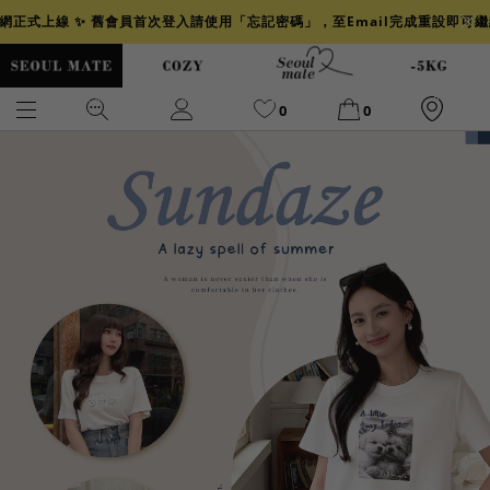
官網正式上線 ✨ 舊會員首次登入請使用「忘記密碼」，至Email完成重設即可
0
0
爆乳
背心
洋裝
舒芙蕾
小香風
透膚
小香
牛仔
襯衫
褲裙
牛仔裙
冰感
涼感