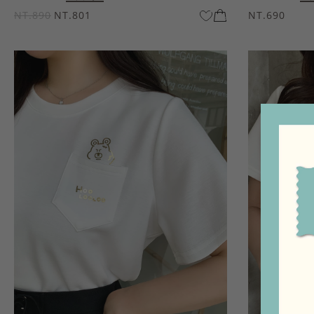
NT.890
NT.801
NT.690