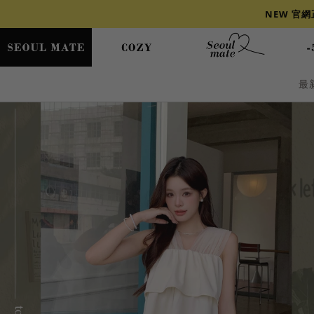
NEW 官
最
爆乳
背心
洋裝
舒芙蕾
小香風