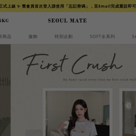
網正式上線 ✨ 舊會員首次登入請使用「忘記密碼」，至Email完成重設即
新商品
服飾
特別企劃
SOFT全系列
S
透膚
小香
牛仔
襯衫
褲裙
牛仔