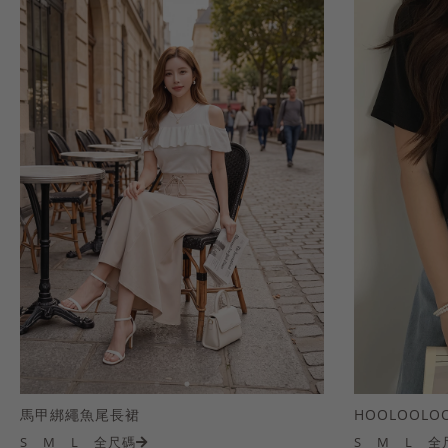
馬甲綁繩魚尾長裙
S
M
L
全尺碼
S
M
L
全