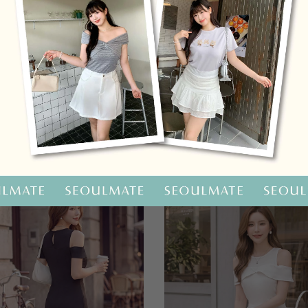
OO聯名-KUKU熊蝴蝶結短袖上衣
HOOLOOLOO聯名-KUKU
尺碼
S
M
L
全尺碼
NT.690