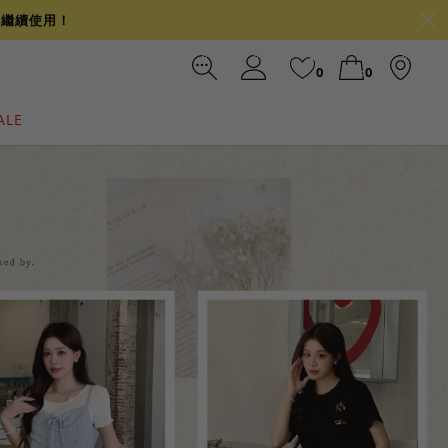
可繼續使用！
0
0
ALE
裙
冰感
涼感
前往結帳