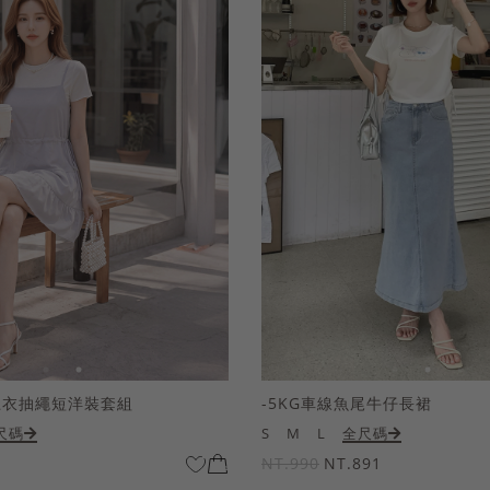
上衣抽繩短洋裝套組
-5KG車線魚尾牛仔長裙
尺碼
S
M
L
全尺碼
NT.990
NT.891