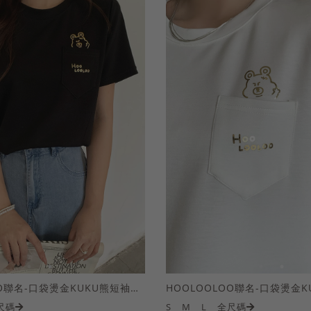
HOOLOOLOO聯名-口袋燙金KUKU熊短袖上衣
尺碼
S
M
L
全尺碼