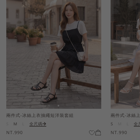
兩件式-冰絲上衣抽繩短洋裝套組
兩件式-冰絲
S
M
L
全尺碼
S
M
L
全
NT.990
NT.990