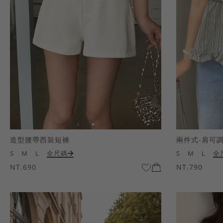
造型腰帶西裝短褲
兩件式-肩可
S
M
L
全尺碼
S
M
L
全
NT.690
NT.790