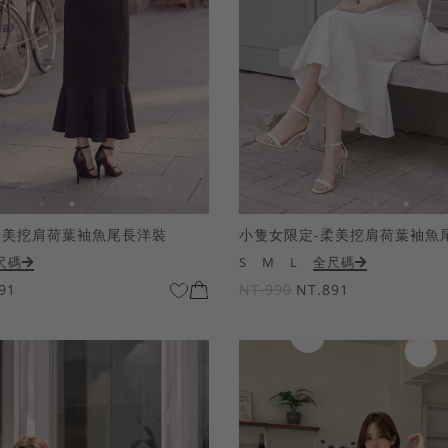
柔美挖肩荷葉袖魚尾長洋裝
小隻女限定-柔美挖肩荷葉袖魚
尺碼
S
M
L
全尺碼
91
NT.990
NT.891