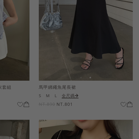
衣套組
馬甲綁繩魚尾長裙
S
M
L
全尺碼
NT.890
NT.801