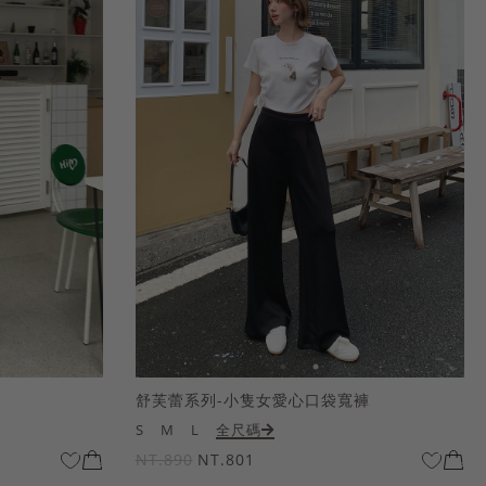
舒芙蕾系列-小隻女愛心口袋寬褲
S
M
L
全尺碼
NT.890
NT.801