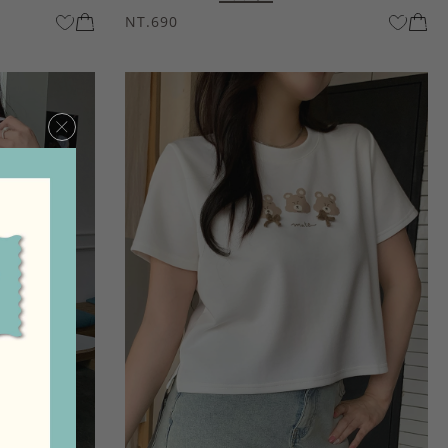
NT.690
×