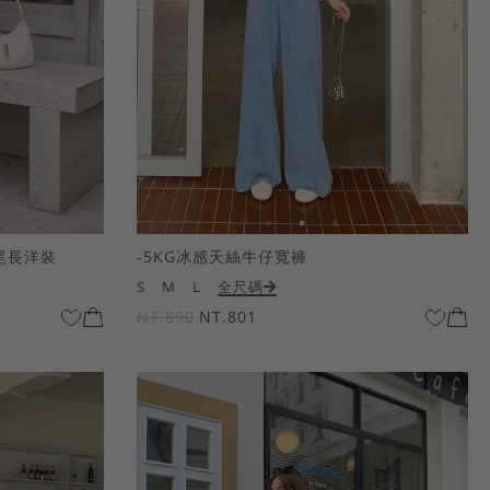
尾長洋裝
-5KG冰感天絲牛仔寬褲
S
M
L
全尺碼
NT.890
NT.801