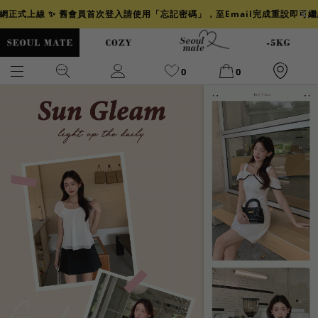
官網正式上線 ✨ 舊會員首次登入請使用「忘記密碼」，至Email完成重設即可
0
0
爆乳
背心
洋裝
舒芙蕾
小香風
透膚
小香
牛仔
襯衫
褲裙
牛仔裙
冰感
涼感