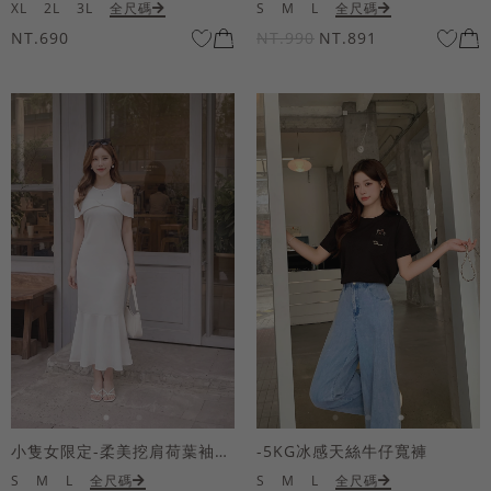
XL
2L
3L
全尺碼
S
M
L
全尺碼
NT.690
NT.990
NT.891
小隻女限定-柔美挖肩荷葉袖魚尾長洋裝
-5KG冰感天絲牛仔寬褲
S
M
L
全尺碼
S
M
L
全尺碼