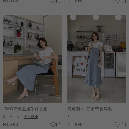
NT.990
NT.990
-5KG車線魚尾牛仔長裙
肩可調-牛仔吊帶長洋裝
S
M
L
全尺碼
F
NT.990
NT.990