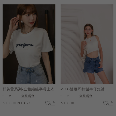
舒芙蕾系列-立體繡線字母上衣
-5KG雙腰耳抽鬚牛仔短褲
S
M
L
全尺碼
S
M
L
全尺碼
NT.690
NT.621
NT.690