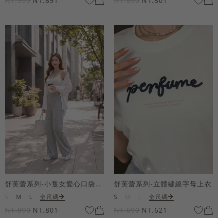
NT.990
NT.891
NT.890
NT.801
舒芙蕾系列-小隻女愛心口袋寬褲
舒芙蕾系列-立體繡線字母上衣
S
M
L
全尺碼
S
M
L
全尺碼
NT.890
NT.801
NT.690
NT.621