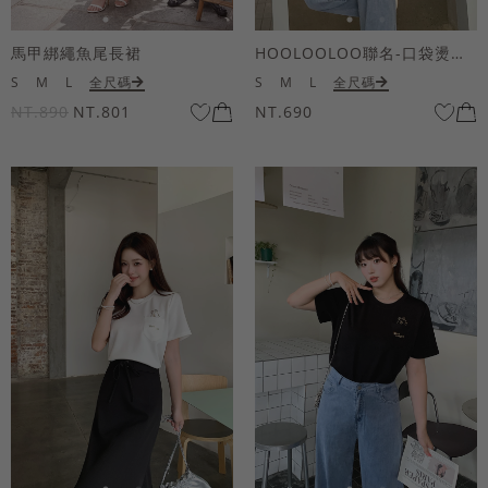
馬甲綁繩魚尾長裙
HOOLOOLOO聯名-口袋燙金KUKU熊短袖上衣
S
M
L
全尺碼
S
M
L
全尺碼
NT.890
NT.801
NT.690