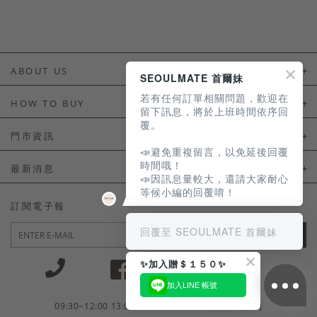
ABOUT US
SEOULMATE 首爾妹
若有任何訂單相關問題，歡迎在
About Us
HOW TO BUY
留下訊息，將於上班時間依序回
覆。
如何購買
門市資訊
📣避免重複留言，以免延後回覆
付款及配送
門市資訊
時間哦！
最新消息
📣因訊息量較大，還請大家耐心
會員常見問題
等候小編的回覆唷！
LINE官方會員活動
訂閱電子報
訂單常見問題
回覆至 SEOULMATE 首爾妹
JOIN
商品售後服務
✨加入贈＄１５０✨
電子發票
加入LINE 帳號
國外會員服務
09:30~12:00 13:00~18:30 / Mon - Fri(例假日除外)