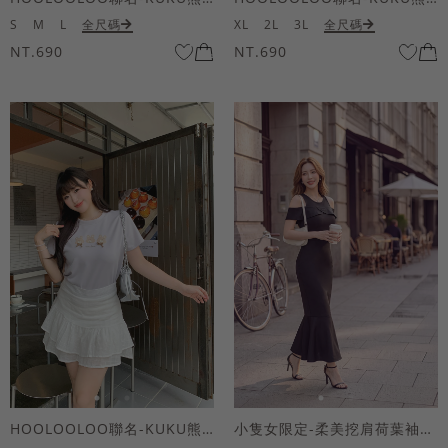
S
M
L
全尺碼
XL
2L
3L
全尺碼
NT.690
NT.690
HOOLOOLOO聯名-KUKU熊蝴蝶結短袖上衣
小隻女限定-柔美挖肩荷葉袖魚尾長洋裝