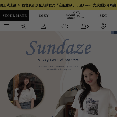
官網正式上線 ✨ 舊會員首次登入請使用「忘記密碼」，至Email完成重設即可
0
0
爆乳
背心
洋裝
舒芙蕾
小香風
透膚
小香
牛仔
襯衫
褲裙
牛仔裙
冰感
涼感