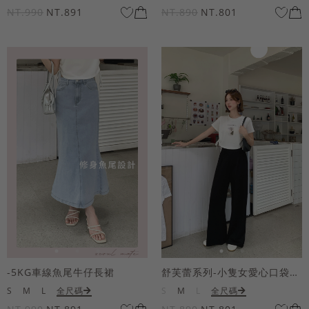
NT.990
NT.891
NT.890
NT.801
-5KG車線魚尾牛仔長裙
舒芙蕾系列-小隻女愛心口袋寬褲
S
M
L
全尺碼
S
M
L
全尺碼