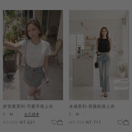
舒芙蕾系列-可愛字母上衣
冰感系列-荷葉削肩上衣
S
M
L
全尺碼
S
M
L
NT.690
NT.621
NT.790
NT.711