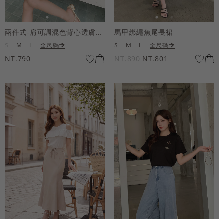
兩件式-肩可調混色背心透膚上衣套組
馬甲綁繩魚尾長裙
S
M
L
全尺碼
S
M
L
全尺碼
NT.790
NT.890
NT.801