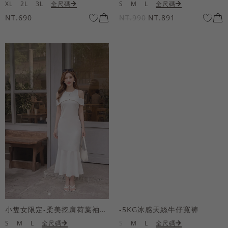
XL
2L
3L
全尺碼
S
M
L
全尺碼
NT.690
NT.990
NT.891
小隻女限定-柔美挖肩荷葉袖魚尾長洋裝
-5KG冰感天絲牛仔寬褲
S
M
L
全尺碼
S
M
L
全尺碼