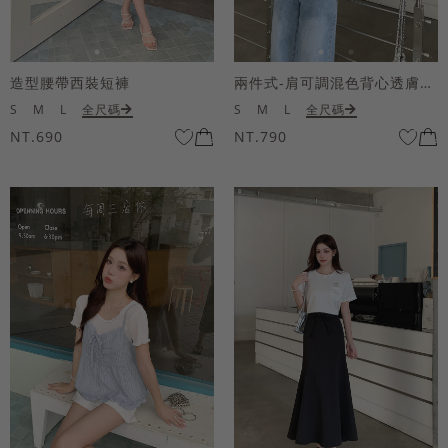
造型腰帶西裝短褲
兩件式-肩可調混色背心透膚上衣套組
S
M
L
全尺碼
S
M
L
全尺碼
NT.690
NT.790