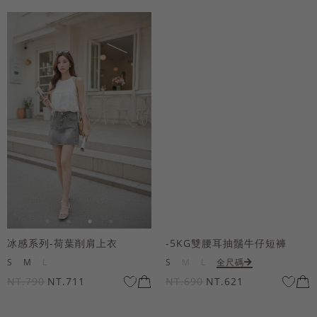
冰感系列-荷葉削肩上衣
-5KG雙腰耳抽鬚牛仔短褲
S
M
L
S
M
L
全尺碼
NT.790
NT.711
NT.690
NT.621