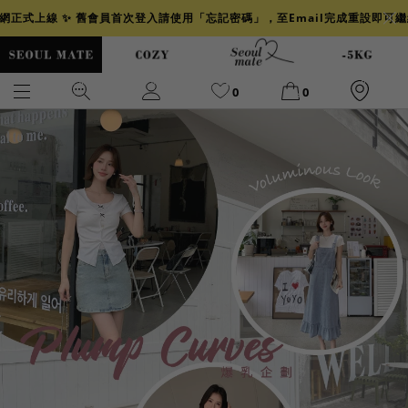
官網正式上線 ✨ 舊會員首次登入請使用「忘記密碼」，至Email完成重設即可
0
0
爆乳
背心
洋裝
舒芙蕾
小香風
透膚
小香
牛仔
襯衫
褲裙
牛仔裙
冰感
涼感