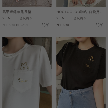
馬甲綁繩魚尾長裙
HOOLOOLOO聯名-口袋燙金KUKU熊短袖上衣
S
M
L
全尺碼
S
M
L
全尺碼
NT.890
NT.801
NT.690