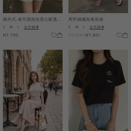
兩件式-肩可調混色背心配透膚短袖上衣
馬甲綁繩魚尾長裙
S
M
L
全尺碼
S
M
L
全尺碼
NT.790
NT.890
NT.801