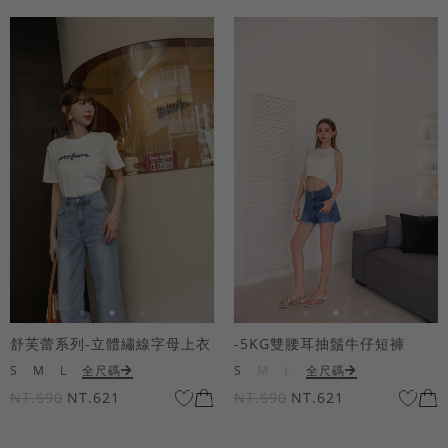
舒芙蕾系列-立體繡線字母上衣
-5KG雙腰耳抽鬚牛仔短褲
S
M
L
全尺碼
S
M
L
全尺碼
NT.690
NT.621
NT.690
NT.621