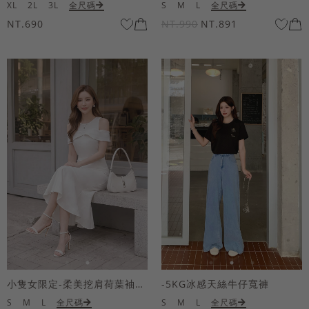
XL
2L
3L
全尺碼
S
M
L
全尺碼
NT.690
NT.990
NT.891
小隻女限定-柔美挖肩荷葉袖魚尾長洋裝
-5KG冰感天絲牛仔寬褲
S
M
L
全尺碼
S
M
L
全尺碼