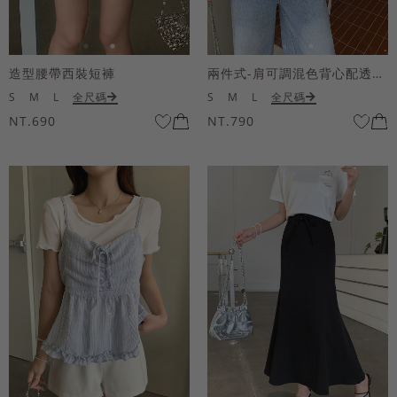
造型腰帶西裝短褲
兩件式-肩可調混色背心配透膚短袖上衣
S
M
L
全尺碼
S
M
L
全尺碼
NT.690
NT.790