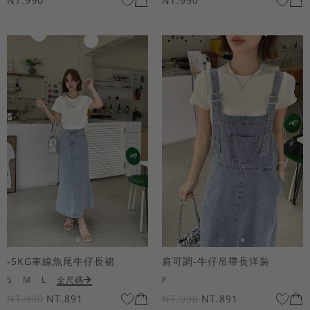
NT.990
NT.990
-5KG車線魚尾牛仔長裙
肩可調-牛仔吊帶長洋裝
S
M
L
全尺碼
F
NT.990
NT.891
NT.990
NT.891