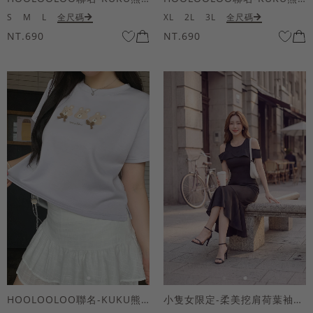
S
M
L
全尺碼
XL
2L
3L
全尺碼
NT.690
NT.690
HOOLOOLOO聯名-KUKU熊蝴蝶結短袖上衣
小隻女限定-柔美挖肩荷葉袖魚尾長洋裝