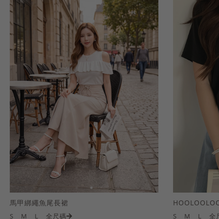
馬甲綁繩魚尾長裙
S
M
L
全尺碼
S
M
L
全