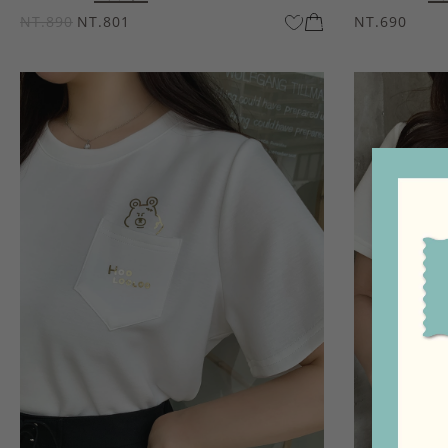
NT.890
NT.801
NT.690