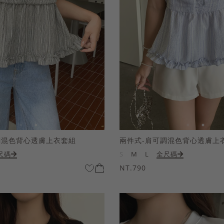
調混色背心透膚上衣套組
兩件式-肩可調混色背心透膚上
尺碼
S
M
L
全尺碼
NT.790