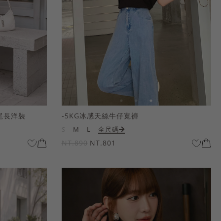
尾長洋裝
-5KG冰感天絲牛仔寬褲
S
M
L
全尺碼
NT.890
NT.801