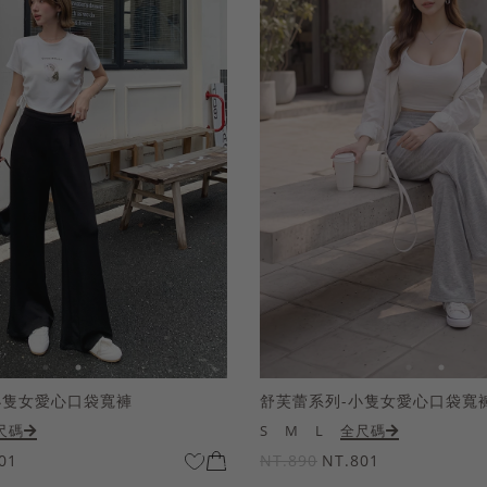
小隻女愛心口袋寬褲
舒芙蕾系列-小隻女愛心口袋寬
尺碼
S
M
L
全尺碼
01
NT.890
NT.801