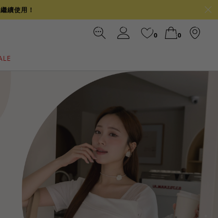
可繼續使用！
0
0
ALE
裙
冰感
涼感
前往結帳