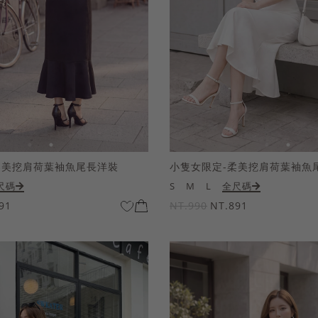
柔美挖肩荷葉袖魚尾長洋裝
小隻女限定-柔美挖肩荷葉袖魚
尺碼
S
M
L
全尺碼
91
NT.990
NT.891