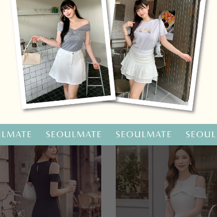
OO聯名-KUKU熊蝴蝶結短袖上衣
HOOLOOLOO聯名-KUKU
尺碼
S
M
L
全尺碼
NT.690