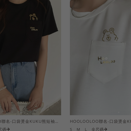
HOOLOOLOO聯名-口袋燙金KUKU熊短袖上衣
尺碼
S
M
L
全尺碼