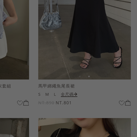
衣套組
馬甲綁繩魚尾長裙
S
M
L
全尺碼
NT.890
NT.801