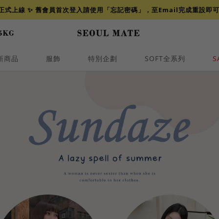
網正式上線 ✨ 舊會員首次登入請使用「忘記密碼」，至Email完成重設即
新商品
服飾
特別企劃
SOFT全系列
S
透膚
小香
牛仔
襯衫
褲裙
牛仔