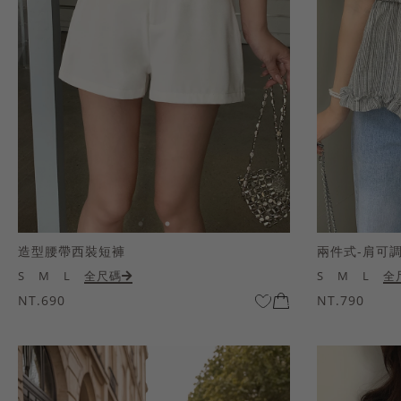
造型腰帶西裝短褲
兩件式-肩可
S
M
L
全尺碼
S
M
L
全
NT.690
NT.790