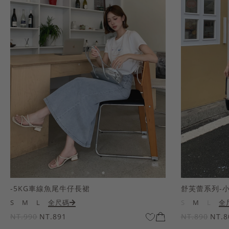
-5KG車線魚尾牛仔長裙
舒芙蕾系列-
S
M
L
全尺碼
S
M
L
全
NT.990
NT.891
NT.890
NT.8