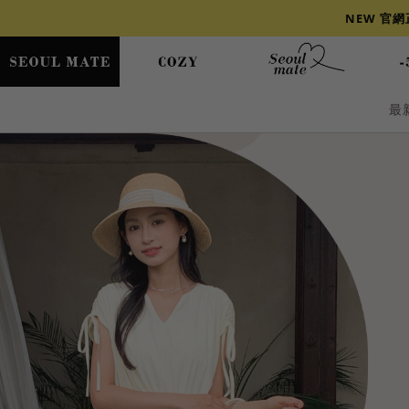
NEW 官
最
爆乳
背心
洋裝
舒芙蕾
小香風