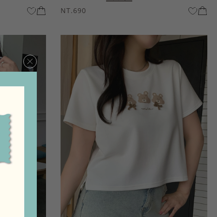
NT.690
×