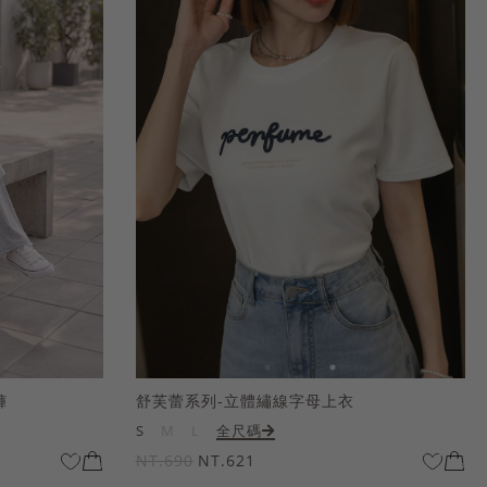
褲
舒芙蕾系列-立體繡線字母上衣
S
M
L
全尺碼
NT.690
NT.621