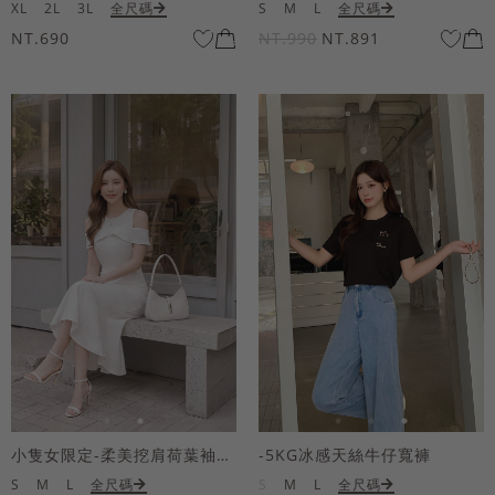
XL
2L
3L
全尺碼
S
M
L
全尺碼
NT.690
NT.990
NT.891
小隻女限定-柔美挖肩荷葉袖魚尾長洋裝
-5KG冰感天絲牛仔寬褲
S
M
L
全尺碼
S
M
L
全尺碼