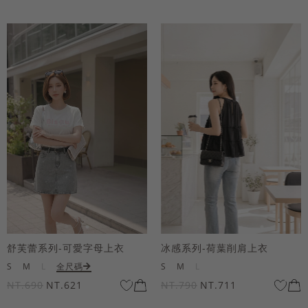
舒芙蕾系列-可愛字母上衣
冰感系列-荷葉削肩上衣
S
M
L
全尺碼
S
M
L
NT.690
NT.621
NT.790
NT.711