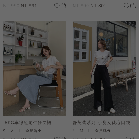
NT.990
NT.891
NT.890
NT.801
-5KG車線魚尾牛仔長裙
舒芙蕾系列-小隻女愛心口袋寬褲
S
M
L
全尺碼
S
M
L
全尺碼