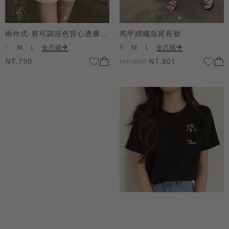
兩件式-肩可調混色背心透膚上衣套組
馬甲綁繩魚尾長裙
S
M
L
全尺碼
S
M
L
全尺碼
NT.790
NT.890
NT.801