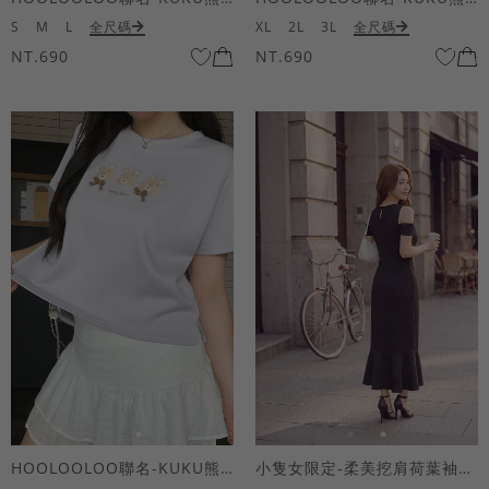
S
M
L
全尺碼
XL
2L
3L
全尺碼
NT.690
NT.690
HOOLOOLOO聯名-KUKU熊蝴蝶結短袖上衣
小隻女限定-柔美挖肩荷葉袖魚尾長洋裝