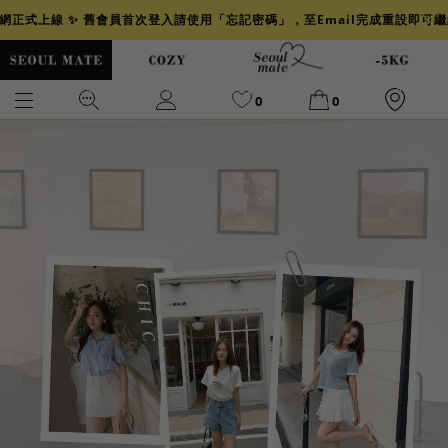
官網正式上線 ✨ 舊會員首次登入請使用「忘記密碼」，至Email完成重設即可
0
0
爆乳
背心
洋裝
舒芙蕾
小香風
透膚
小香
牛仔
襯衫
褲裙
牛仔裙
冰感
涼感