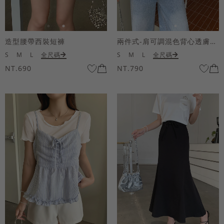
造型腰帶西裝短褲
兩件式-肩可調混色背心透膚上衣套組
S
M
L
全尺碼
S
M
L
全尺碼
NT.690
NT.790