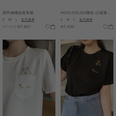
馬甲綁繩魚尾長裙
HOOLOOLOO聯名-口袋燙金KUKU熊短袖上衣
S
M
L
全尺碼
S
M
L
全尺碼
NT.890
NT.801
NT.690