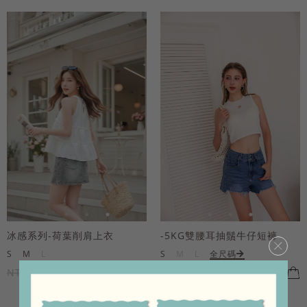
冰感系列-荷葉削肩上衣
-5KG雙腰耳抽鬚牛仔短褲
×
S
M
L
S
M
L
全尺碼
NT.790
NT.711
NT.690
NT.621