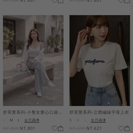
NT.990
NT.891
NT.890
NT.801
舒芙蕾系列-小隻女愛心口袋寬褲
舒芙蕾系列-立體繡線字母上衣
S
M
L
全尺碼
S
M
L
全尺碼
NT.890
NT.801
NT.690
NT.621