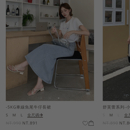
-5KG車線魚尾牛仔長裙
舒芙蕾系列-
S
M
L
全尺碼
S
M
L
全
NT.990
NT.891
NT.890
NT.8