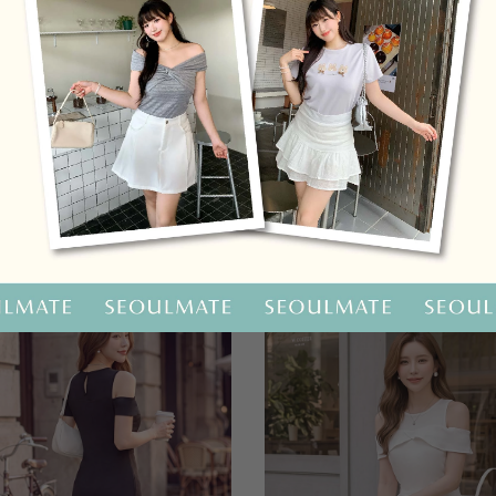
OO聯名-KUKU熊蝴蝶結短袖上衣
HOOLOOLOO聯名-KUKU
尺碼
S
M
L
全尺碼
NT.690