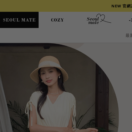
NEW 官
最
爆乳
背心
洋裝
舒芙蕾
小香風