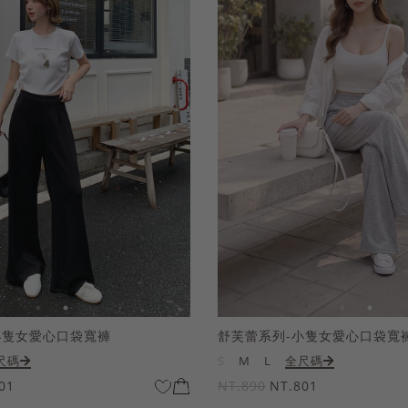
小隻女愛心口袋寬褲
舒芙蕾系列-小隻女愛心口袋寬
尺碼
S
M
L
全尺碼
01
NT.890
NT.801