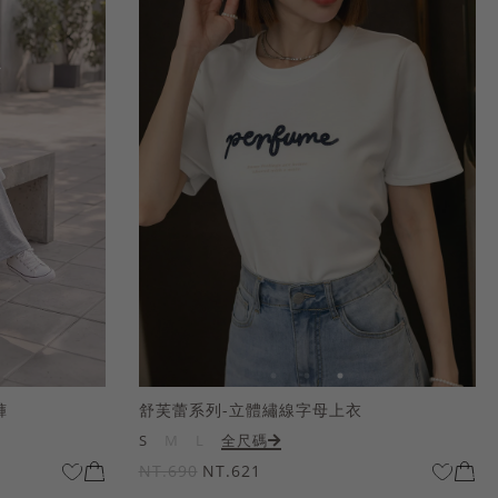
褲
舒芙蕾系列-立體繡線字母上衣
S
M
L
全尺碼
NT.690
NT.621