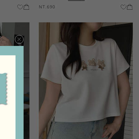
NT.690
×