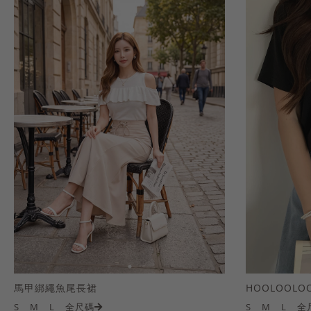
馬甲綁繩魚尾長裙
S
M
L
全尺碼
S
M
L
全