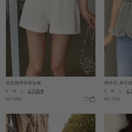
造型腰帶西裝短褲
兩件式-肩可
S
M
L
全尺碼
S
M
L
全
NT.690
NT.790