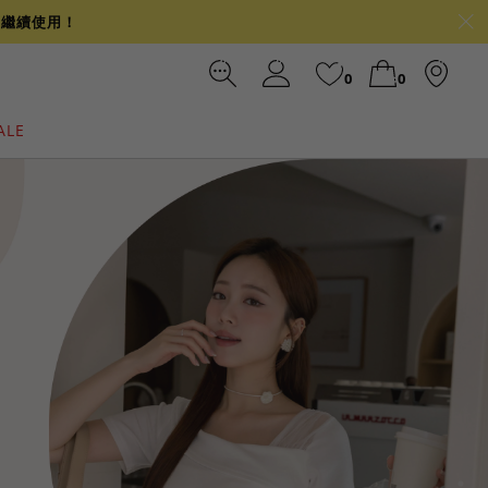
可繼續使用！
0
0
ALE
裙
冰感
涼感
前往結帳