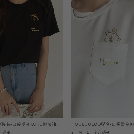
HOOLOOLOO聯名-口袋燙金KUKU熊短袖上衣
尺碼
S
M
L
全尺碼