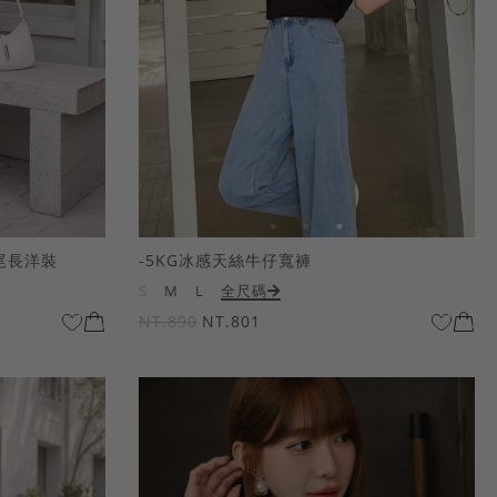
尾長洋裝
-5KG冰感天絲牛仔寬褲
S
M
L
全尺碼
NT.890
NT.801