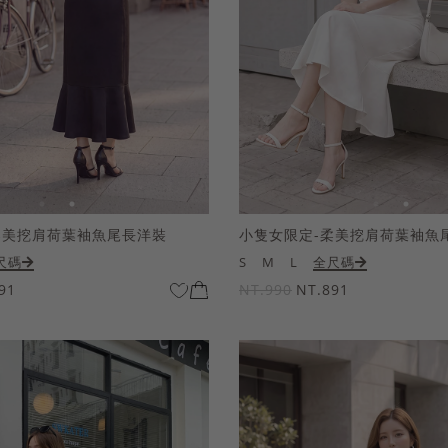
柔美挖肩荷葉袖魚尾長洋裝
小隻女限定-柔美挖肩荷葉袖魚
尺碼
S
M
L
全尺碼
91
NT.990
NT.891