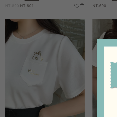
NT.890
NT.801
NT.690