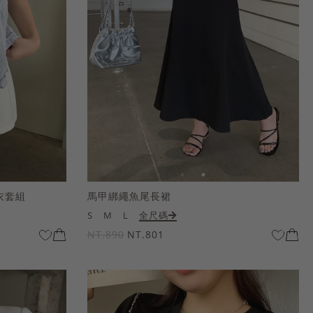
衣套組
馬甲綁繩魚尾長裙
S
M
L
全尺碼
NT.890
NT.801