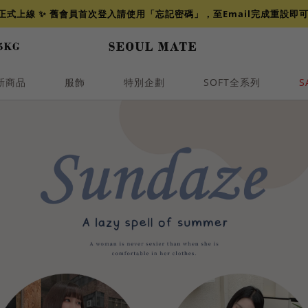
網正式上線 ✨ 舊會員首次登入請使用「忘記密碼」，至Email完成重設即
新商品
服飾
特別企劃
SOFT全系列
S
透膚
小香
牛仔
襯衫
褲裙
牛仔