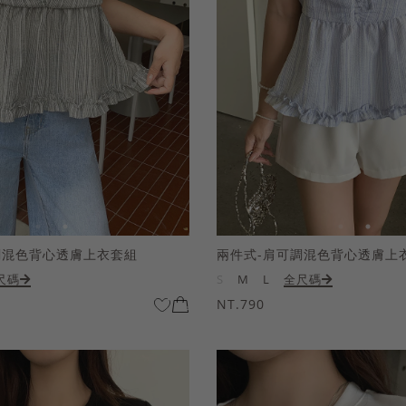
調混色背心透膚上衣套組
兩件式-肩可調混色背心透膚上
尺碼
S
M
L
全尺碼
NT.790