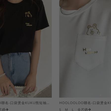
HOOLOOLOO聯名-口袋燙金KUKU熊短袖上衣
尺碼
S
M
L
全尺碼