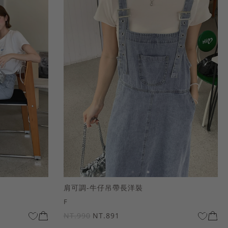
肩可調-牛仔吊帶長洋裝
F
NT.990
NT.891