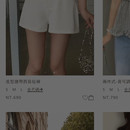
造型腰帶西裝短褲
兩件式-肩可
S
M
L
全尺碼
S
M
L
全
NT.690
NT.790