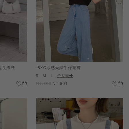
尾長洋裝
-5KG冰感天絲牛仔寬褲
S
M
L
全尺碼
NT.890
NT.801