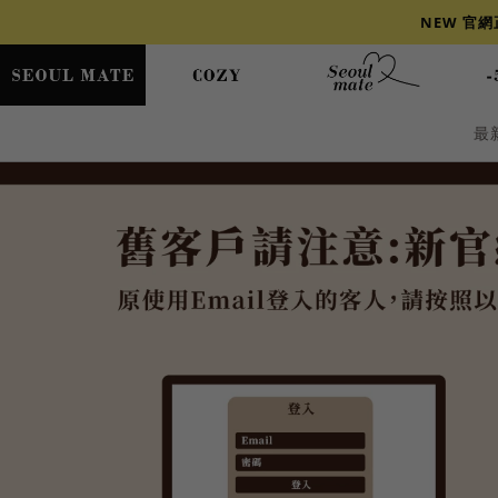
NEW 官
最
爆乳
背心
洋裝
舒芙蕾
小香風