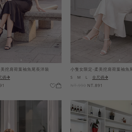
柔美挖肩荷葉袖魚尾長洋裝
小隻女限定-柔美挖肩荷葉袖魚
尺碼
S
M
L
全尺碼
91
NT.990
NT.891