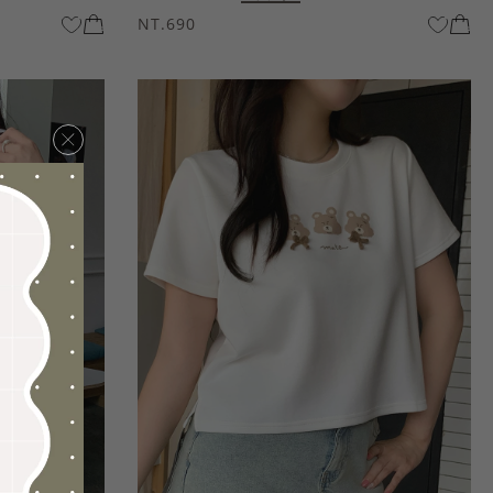
NT.690
×