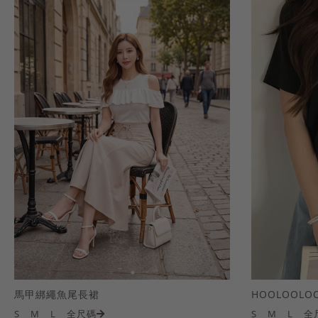
馬甲綁繩魚尾長裙
S
M
L
全尺碼
S
M
L
全