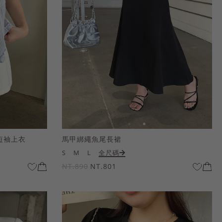
短袖上衣
馬甲綁繩魚尾長裙
S
M
L
全尺碼
NT.890
NT.801