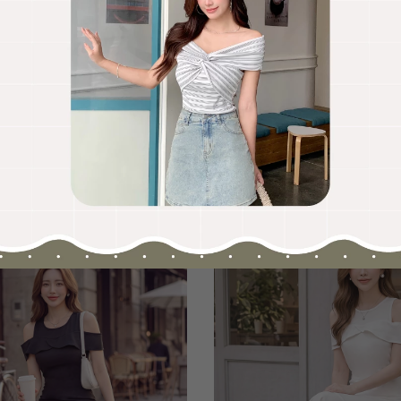
OO聯名-KUKU熊蝴蝶結短袖上衣
HOOLOOLOO聯名-KUKU
尺碼
S
M
L
全尺碼
NT.690