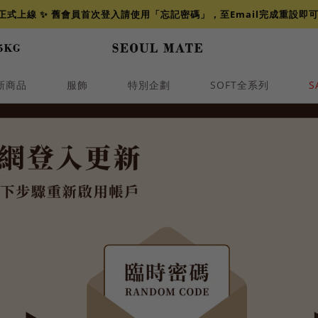
網正式上線 ✨ 舊會員首次登入請使用「忘記密碼」，至Email完成重設即
新商品
服飾
特別企劃
SOFT全系列
S
透膚
小香
牛仔
襯衫
褲裙
牛仔