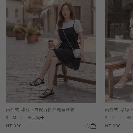
兩件式-冰絲上衣配百搭抽繩短洋裝
兩件式-冰絲
S
M
L
全尺碼
S
M
L
全
NT.990
NT.990