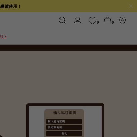
可繼續使用！
0
0
ALE
裙
冰感
涼感
前往結帳