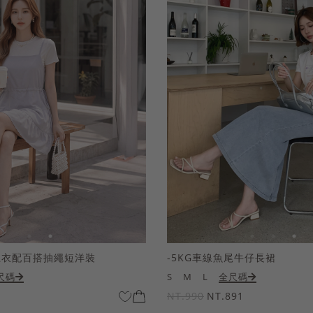
上衣配百搭抽繩短洋裝
-5KG車線魚尾牛仔長裙
尺碼
S
M
L
全尺碼
NT.990
NT.891