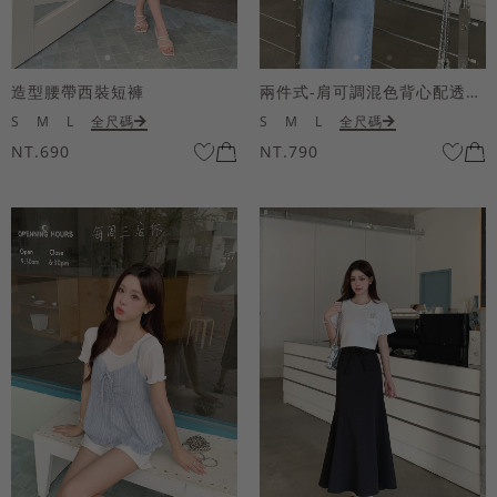
造型腰帶西裝短褲
兩件式-肩可調混色背心配透膚短袖上衣
S
M
L
全尺碼
S
M
L
全尺碼
NT.690
NT.790