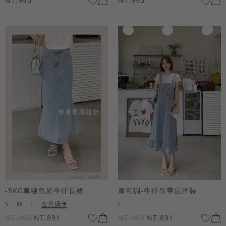
NT.990
NT.990
-5KG車線魚尾牛仔長裙
肩可調-牛仔吊帶長洋裝
S
M
L
全尺碼
F
NT.990
NT.891
NT.990
NT.891