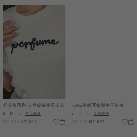
舒芙蕾系列-立體繡線字母上衣
-5KG雙腰耳抽鬚牛仔短褲
S
M
L
全尺碼
S
M
L
全尺碼
NT.690
NT.621
NT.690
NT.621