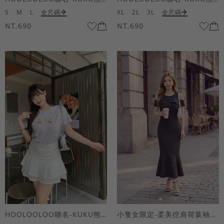
S
M
L
全尺碼
XL
2L
3L
全尺碼
NT.690
NT.690
HOOLOOLOO聯名-KUKU熊蝴蝶結短袖上衣
小隻女限定-柔美挖肩荷葉袖魚尾長洋裝