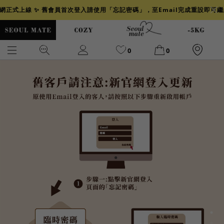
官網正式上線 ✨ 舊會員首次登入請使用「忘記密碼」，至Email完成重設即可
0
0
爆乳
背心
洋裝
舒芙蕾
小香風
透膚
小香
牛仔
襯衫
褲裙
牛仔裙
冰感
涼感