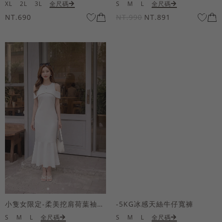
XL
2L
3L
全尺碼
S
M
L
全尺碼
NT.690
NT.990
NT.891
小隻女限定-柔美挖肩荷葉袖魚尾長洋裝
-5KG冰感天絲牛仔寬褲
S
M
L
全尺碼
S
M
L
全尺碼