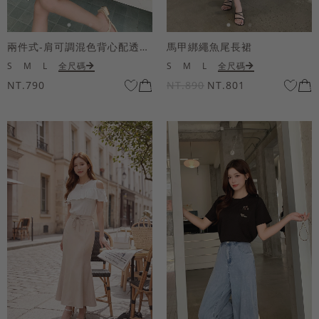
兩件式-肩可調混色背心配透膚短袖上衣
馬甲綁繩魚尾長裙
S
M
L
全尺碼
S
M
L
全尺碼
NT.790
NT.890
NT.801