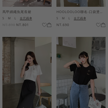
馬甲綁繩魚尾長裙
HOOLOOLOO聯名-口袋燙金KUKU熊短袖上衣
S
M
L
全尺碼
S
M
L
全尺碼
NT.890
NT.801
NT.690