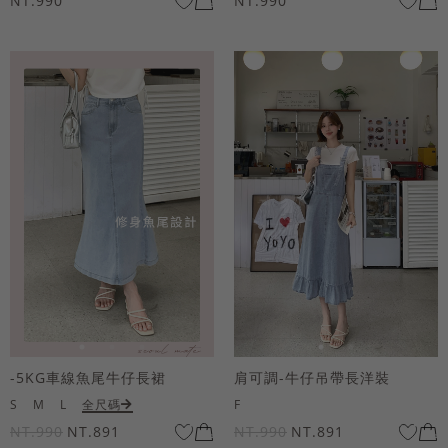
NT.990
NT.990
-5KG車線魚尾牛仔長裙
肩可調-牛仔吊帶長洋裝
S
M
L
全尺碼
F
NT.990
NT.891
NT.990
NT.891