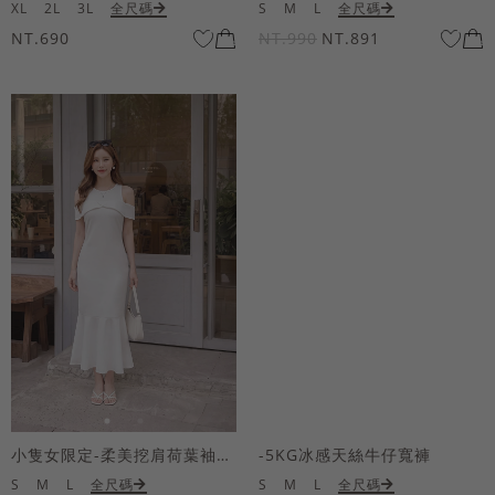
XL
2L
3L
全尺碼
S
M
L
全尺碼
NT.690
NT.990
NT.891
小隻女限定-柔美挖肩荷葉袖魚尾長洋裝
-5KG冰感天絲牛仔寬褲
S
M
L
全尺碼
S
M
L
全尺碼