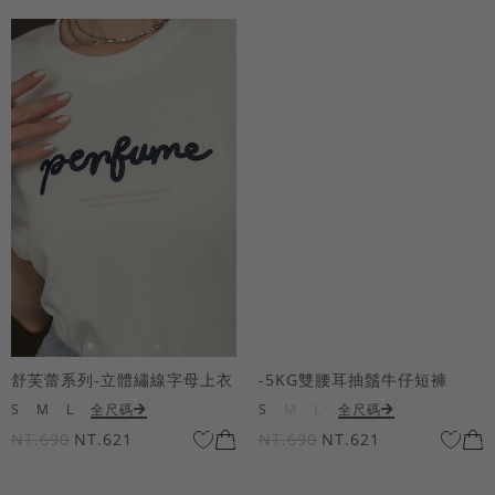
舒芙蕾系列-立體繡線字母上衣
-5KG雙腰耳抽鬚牛仔短褲
S
M
L
全尺碼
S
M
L
全尺碼
NT.690
NT.621
NT.690
NT.621