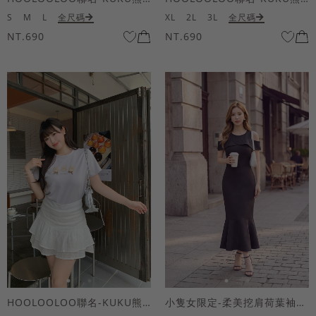
S
M
L
全尺碼
XL
2L
3L
全尺碼
NT.690
NT.690
HOOLOOLOO聯名-KUKU熊蝴蝶結短袖上衣
小隻女限定-柔美挖肩荷葉袖魚尾長洋裝