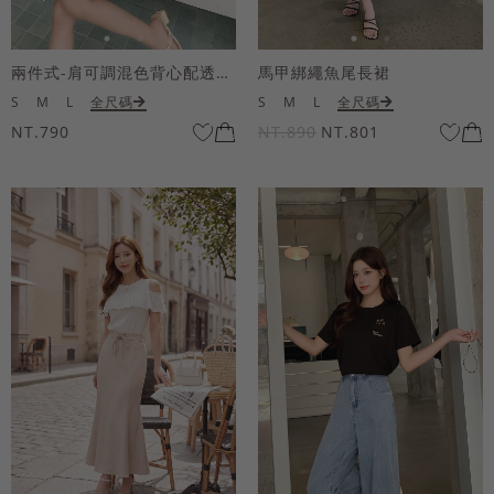
兩件式-肩可調混色背心配透膚短袖上衣
馬甲綁繩魚尾長裙
S
M
L
全尺碼
S
M
L
全尺碼
NT.790
NT.890
NT.801