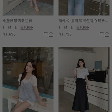
造型腰帶西裝短褲
兩件式-肩可調混色背心配透膚短袖上衣
S
M
L
全尺碼
S
M
L
全尺碼
NT.690
NT.790