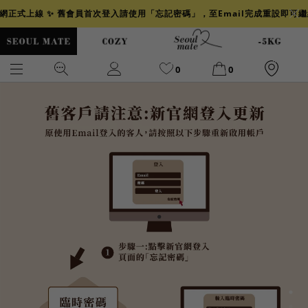
官網正式上線 ✨ 舊會員首次登入請使用「忘記密碼」，至Email完成重設即可
0
0
爆乳
背心
洋裝
舒芙蕾
小香風
透膚
小香
牛仔
襯衫
褲裙
牛仔裙
冰感
涼感