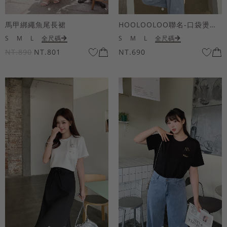
馬甲綁繩魚尾長裙
HOOLOOLOO聯名-口袋燙金KUKU熊短袖上衣
S
M
L
全尺碼
S
M
L
全尺碼
NT.890
NT.801
NT.690