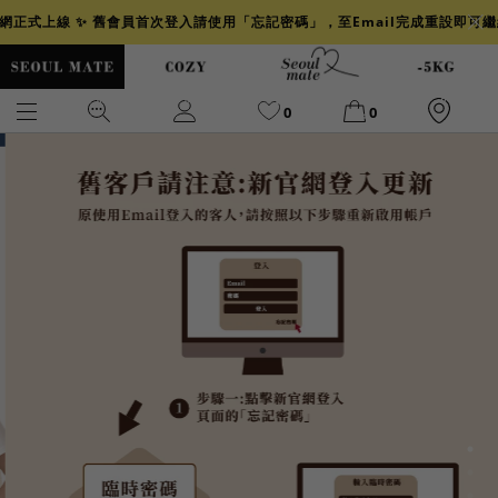
官網正式上線 ✨ 舊會員首次登入請使用「忘記密碼」，至Email完成重設即可
0
0
爆乳
背心
洋裝
舒芙蕾
小香風
透膚
小香
牛仔
襯衫
褲裙
牛仔裙
冰感
涼感