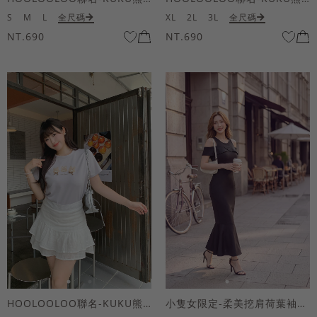
S
M
L
全尺碼
XL
2L
3L
全尺碼
NT.690
NT.690
HOOLOOLOO聯名-KUKU熊蝴蝶結短袖上衣
小隻女限定-柔美挖肩荷葉袖魚尾長洋裝