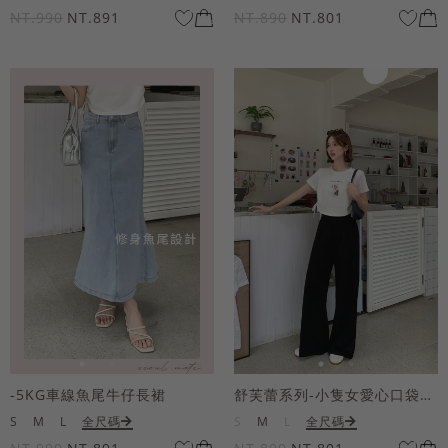
NT.990
NT.891
NT.890
NT.801
-5KG車線魚尾牛仔長裙
舒芙蕾系列-小隻女愛心口袋寬褲
S
M
L
全尺碼
S
M
L
全尺碼