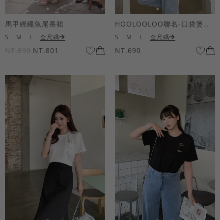
馬甲綁繩魚尾長裙
HOOLOOLOO聯名-口袋燙金KUKU熊短袖上衣
S
M
L
全尺碼
S
M
L
全尺碼
NT.890
NT.801
NT.690