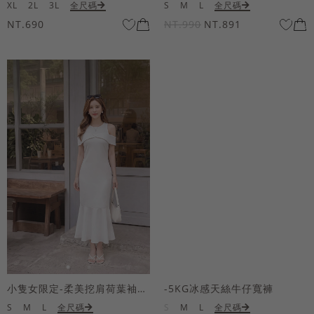
XL
2L
3L
全尺碼
S
M
L
全尺碼
NT.690
NT.990
NT.891
小隻女限定-柔美挖肩荷葉袖魚尾長洋裝
-5KG冰感天絲牛仔寬褲
S
M
L
全尺碼
S
M
L
全尺碼