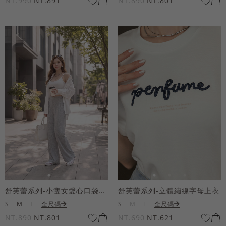
NT.990
NT.891
NT.890
NT.801
舒芙蕾系列-小隻女愛心口袋寬褲
舒芙蕾系列-立體繡線字母上衣
S
M
L
全尺碼
S
M
L
全尺碼
NT.890
NT.801
NT.690
NT.621