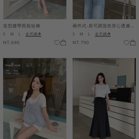
造型腰帶西裝短褲
兩件式-肩可調混色背心透膚上衣套組
S
M
L
全尺碼
S
M
L
全尺碼
NT.690
NT.790