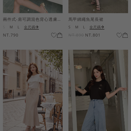
兩件式-肩可調混色背心透膚上衣套組
馬甲綁繩魚尾長裙
S
M
L
全尺碼
S
M
L
全尺碼
NT.790
NT.890
NT.801