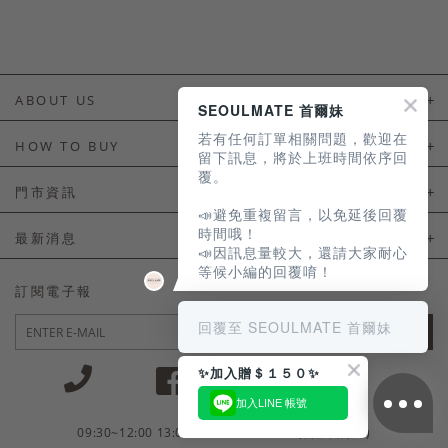
ABOUT US
SEOULMATE 首爾妹
若有任何訂單相關問題，歡迎在
About Us
HOW TO BUY
留下訊息，將於上班時間依序回
覆。
如何購買
門市資訊
📣避免重複留言，以免延後回覆
付款及配送
門市資訊
時間哦！
最新消息
📣因訊息量較大，還請大家耐心
會員常見問題
等候小編的回覆唷！
LINE官方會員活動
訂閱電子報
訂單常見問題
回覆至 SEOULMATE 首爾妹
JOIN
商品售後服務
✨加入贈＄１５０✨
電子發票
加入LINE 帳號
國外會員服務
09:30~12:00 13:00~18:30 / Mon - Fri(例假日除外)