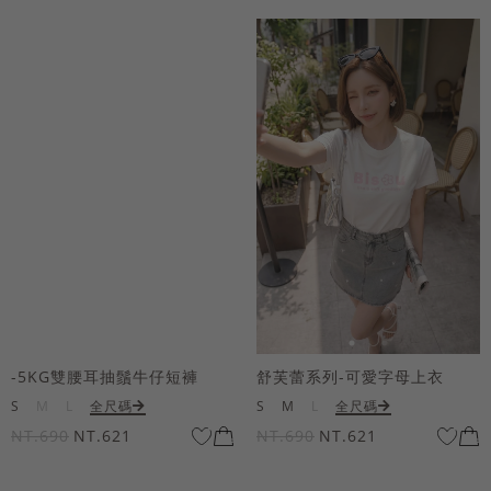
-5KG雙腰耳抽鬚牛仔短褲
舒芙蕾系列-可愛字母上衣
S
M
L
全尺碼
S
M
L
全尺碼
NT.690
NT.621
NT.690
NT.621