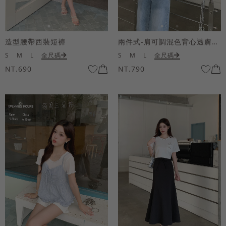
造型腰帶西裝短褲
兩件式-肩可調混色背心透膚上衣套組
S
M
L
全尺碼
S
M
L
全尺碼
NT.690
NT.790