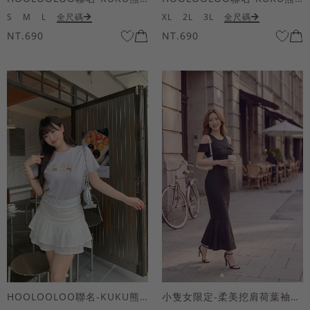
S
M
L
全尺碼
XL
2L
3L
全尺碼
NT.690
NT.690
HOOLOOLOO聯名-KUKU熊蝴蝶結短袖上衣
小隻女限定-柔美挖肩荷葉袖魚尾長洋裝