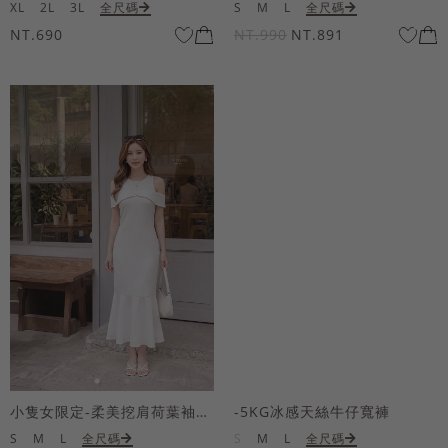
XL
2L
3L
全尺碼
S
M
L
全尺碼
NT.690
NT.990
NT.891
小隻女限定-柔美挖肩荷葉袖魚尾長洋裝
-5KG冰感天絲牛仔寬褲
S
M
L
全尺碼
S
M
L
全尺碼