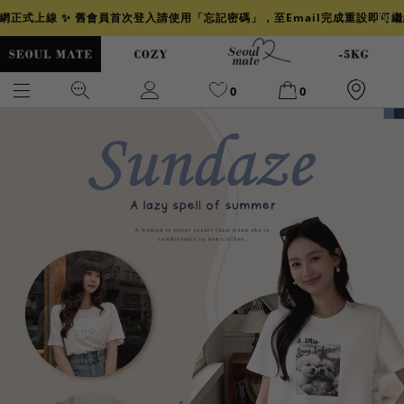
官網正式上線 ✨ 舊會員首次登入請使用「忘記密碼」，至Email完成重設即可
0
0
爆乳
背心
洋裝
舒芙蕾
小香風
透膚
小香
牛仔
襯衫
褲裙
牛仔裙
冰感
涼感