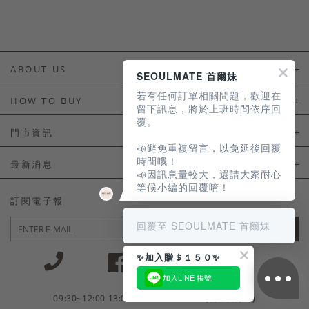
ABOUT US
SEOULMATE 首爾妹
若有任何訂單相關問題，歡迎在
About Us
HOW TO BUY
留下訊息，將於上班時間依序回
覆。
如何購買
門市資訊
📣避免重複留言，以免延後回覆
付款及配送
門市資訊
時間哦！
最新消息
📣因訊息量較大，還請大家耐心
會員常見問題
等候小編的回覆唷！
LINE官方會員活動
訂閱電子報
訂單常見問題
回覆至 SEOULMATE 首爾妹
JOIN
商品售後服務
✨加入贈＄１５０✨
電子發票
加入LINE 帳號
國外會員服務
09:30~12:00 13:00~18:30 / Mon - Fri(例假日除外)