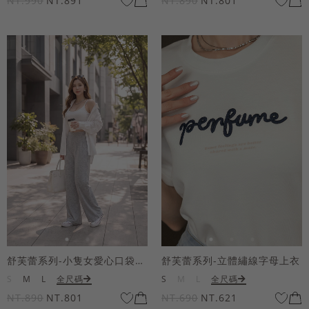
NT.990
NT.891
NT.890
NT.801
舒芙蕾系列-小隻女愛心口袋寬褲
舒芙蕾系列-立體繡線字母上衣
S
M
L
全尺碼
S
M
L
全尺碼
NT.890
NT.801
NT.690
NT.621