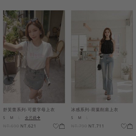
舒芙蕾系列-可愛字母上衣
冰感系列-荷葉削肩上衣
S
M
L
全尺碼
S
M
L
NT.690
NT.621
NT.790
NT.711