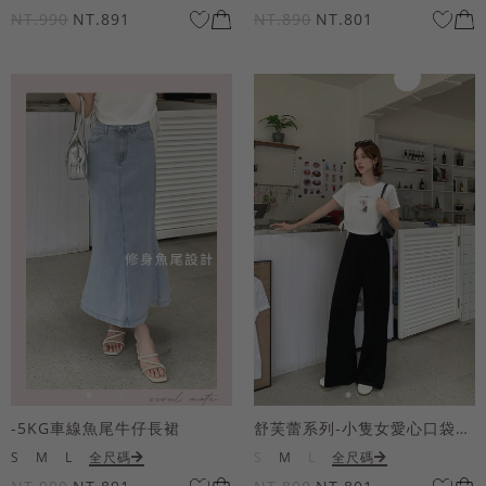
NT.990
NT.891
NT.890
NT.801
-5KG車線魚尾牛仔長裙
舒芙蕾系列-小隻女愛心口袋寬褲
S
M
L
全尺碼
S
M
L
全尺碼