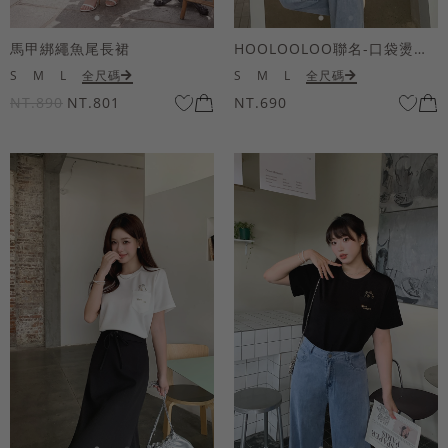
馬甲綁繩魚尾長裙
HOOLOOLOO聯名-口袋燙金KUKU熊短袖上衣
S
M
L
全尺碼
S
M
L
全尺碼
NT.890
NT.801
NT.690