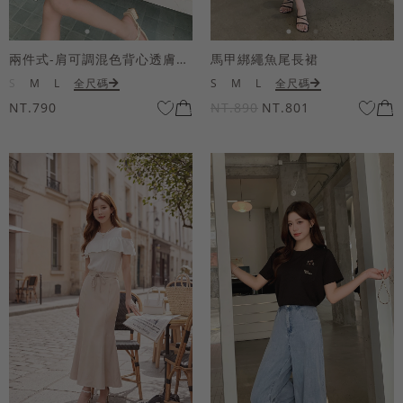
兩件式-肩可調混色背心透膚上衣套組
馬甲綁繩魚尾長裙
S
M
L
全尺碼
S
M
L
全尺碼
NT.790
NT.890
NT.801