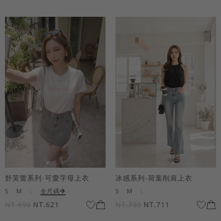
舒芙蕾系列-可愛字母上衣
冰感系列-荷葉削肩上衣
S
M
L
全尺碼
S
M
L
NT.690
NT.621
NT.790
NT.711