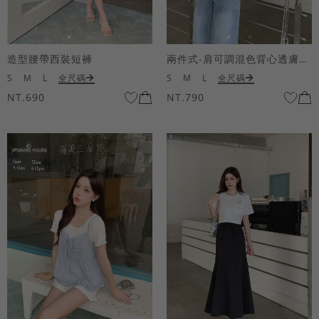
造型腰帶西裝短褲
兩件式-肩可調混色背心透膚上衣套組
S
M
L
全尺碼
S
M
L
全尺碼
NT.690
NT.790