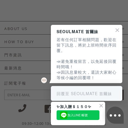
ABOUT US
SEOULMATE 首爾妹
若有任何訂單相關問題，歡迎在
About Us
HOW TO BUY
留下訊息，將於上班時間依序回
覆。
如何購買
門市資訊
📣避免重複留言，以免延後回覆
付款及配送
門市資訊
時間哦！
最新消息
📣因訊息量較大，還請大家耐心
會員常見問題
等候小編的回覆唷！
LINE官方會員活動
訂閱電子報
訂單常見問題
回覆至 SEOULMATE 首爾妹
JOIN
商品售後服務
✨加入贈＄１５０✨
電子發票
加入LINE 帳號
國外會員服務
09:30~12:00 13:00~18:30 / Mon - Fri(例假日除外)