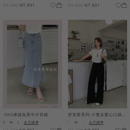
NT.990
NT.891
NT.890
NT.801
-5KG車線魚尾牛仔長裙
舒芙蕾系列-小隻女愛心口袋寬褲
S
M
L
全尺碼
S
M
L
全尺碼