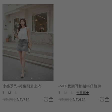
冰感系列-荷葉削肩上衣
-5KG雙腰耳抽鬚牛仔短褲
S
M
L
S
M
L
全尺碼
NT.790
NT.711
NT.690
NT.621