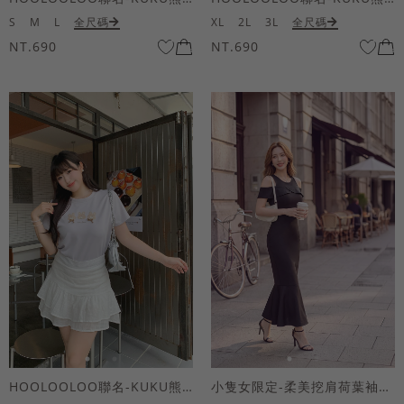
S
M
L
全尺碼
XL
2L
3L
全尺碼
NT.690
NT.690
HOOLOOLOO聯名-KUKU熊蝴蝶結短袖上衣
小隻女限定-柔美挖肩荷葉袖魚尾長洋裝