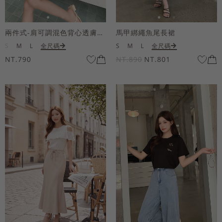
兩件式-肩可調混色背心透膚上衣套組
馬甲綁繩魚尾長裙
S
M
L
全尺碼
S
M
L
全尺碼
NT.790
NT.890
NT.801