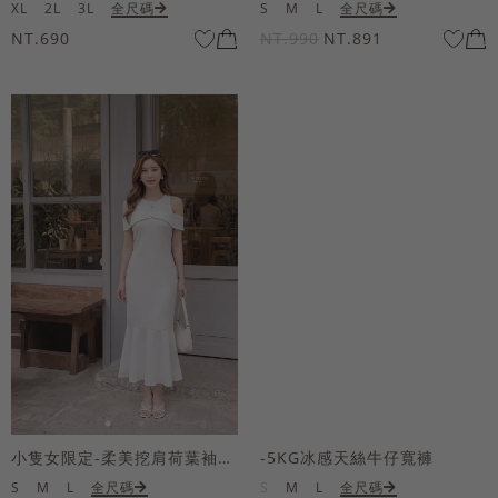
XL
2L
3L
全尺碼
S
M
L
全尺碼
NT.690
NT.990
NT.891
小隻女限定-柔美挖肩荷葉袖魚尾長洋裝
-5KG冰感天絲牛仔寬褲
S
M
L
全尺碼
S
M
L
全尺碼