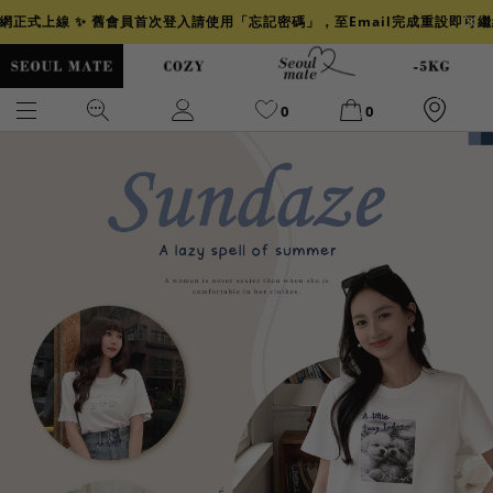
官網正式上線 ✨ 舊會員首次登入請使用「忘記密碼」，至Email完成重設即可
0
0
爆乳
背心
洋裝
舒芙蕾
小香風
透膚
小香
牛仔
襯衫
褲裙
牛仔裙
冰感
涼感