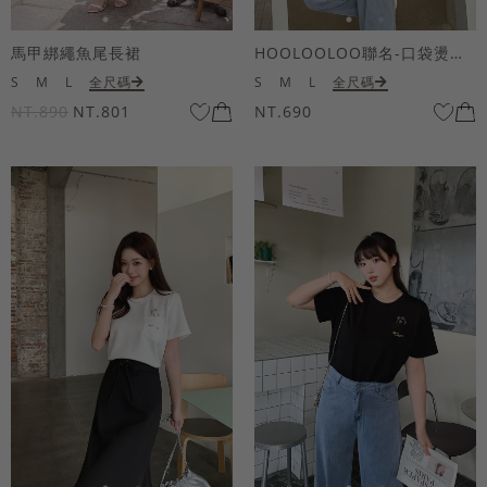
馬甲綁繩魚尾長裙
HOOLOOLOO聯名-口袋燙金KUKU熊短袖上衣
S
M
L
全尺碼
S
M
L
全尺碼
NT.890
NT.801
NT.690