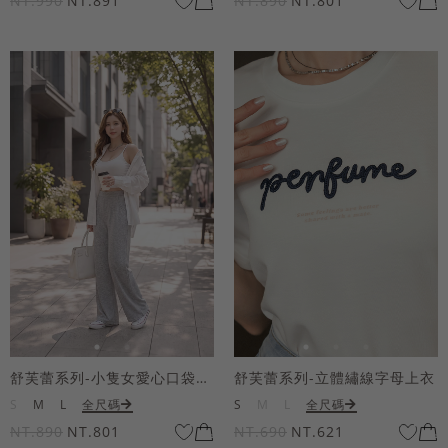
NT.990
NT.891
NT.890
NT.801
舒芙蕾系列-小隻女愛心口袋寬褲
舒芙蕾系列-立體繡線字母上衣
S
M
L
全尺碼
S
M
L
全尺碼
NT.890
NT.801
NT.690
NT.621