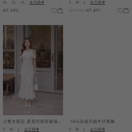
XL
2L
3L
全尺碼
S
M
L
全尺碼
NT.690
NT.990
NT.891
小隻女限定-柔美挖肩荷葉袖魚尾長洋裝
-5KG冰感天絲牛仔寬褲
S
M
L
全尺碼
S
M
L
全尺碼