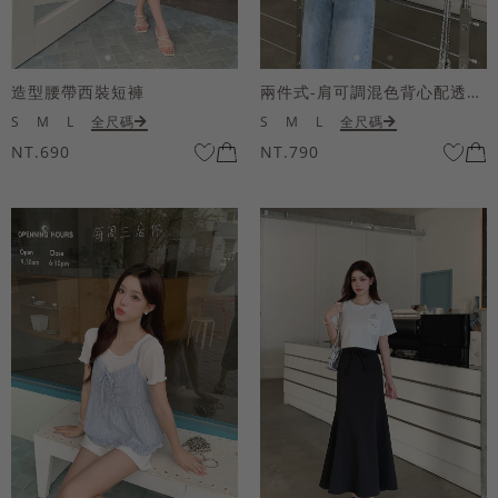
造型腰帶西裝短褲
兩件式-肩可調混色背心配透膚短袖上衣
S
M
L
全尺碼
S
M
L
全尺碼
NT.690
NT.790