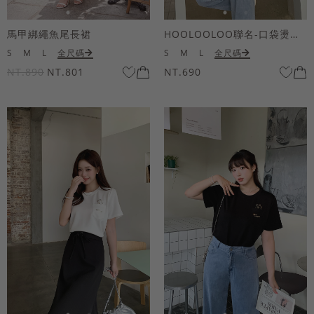
馬甲綁繩魚尾長裙
HOOLOOLOO聯名-口袋燙金KUKU熊短袖上衣
S
M
L
全尺碼
S
M
L
全尺碼
NT.890
NT.801
NT.690