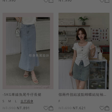
NT.990
NT.990
-5KG車線魚尾牛仔長裙
假兩件扭結波點蝴蝶結短袖上衣
S
M
L
全尺碼
F
NT.990
NT.891
NT.690
NT.621