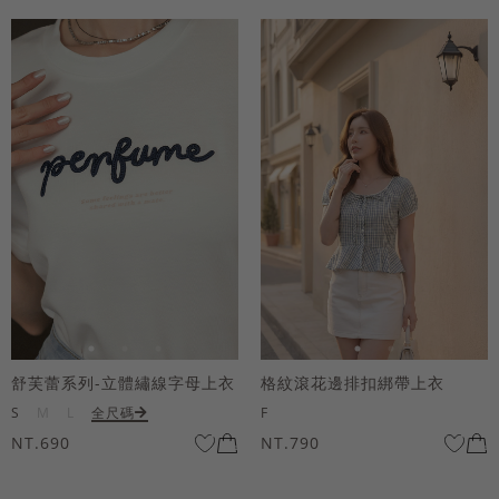
舒芙蕾系列-立體繡線字母上衣
格紋滾花邊排扣綁帶上衣
S
M
L
全尺碼
F
NT.690
NT.790