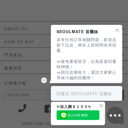
ABOUT US
SEOULMATE 首爾妹
若有任何訂單相關問題，歡迎在
About Us
HOW TO BUY
留下訊息，將於上班時間依序回
覆。
如何購買
門市資訊
📣避免重複留言，以免延後回覆
付款及配送
門市資訊
時間哦！
最新消息
📣因訊息量較大，還請大家耐心
會員常見問題
等候小編的回覆唷！
LINE官方會員活動
訂閱電子報
訂單常見問題
回覆至 SEOULMATE 首爾妹
JOIN
商品售後服務
✨加入贈＄１５０✨
電子發票
加入LINE 帳號
國外會員服務
09:30~12:00 13:00~18:30 / Mon - Fri(例假日除外)