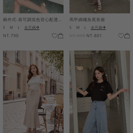
兩件式-肩可調混色背心配透膚短袖上衣
馬甲綁繩魚尾長裙
S
M
L
全尺碼
S
M
L
全尺碼
NT.790
NT.890
NT.801