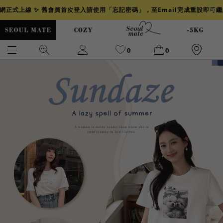
官網正式上線 ✨ 舊會員首次登入請使用「忘記密碼」，至Email完成重設即可
0
0
爆乳
背心
洋裝
舒芙蕾
小香風
透膚
小香
牛仔
襯衫
褲裙
牛仔裙
冰感
涼感