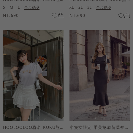
S
M
L
全尺碼
XL
2L
3L
全尺碼
NT.690
NT.690
HOOLOOLOO聯名-KUKU熊蝴蝶結短袖上衣
小隻女限定-柔美挖肩荷葉袖魚尾長洋裝