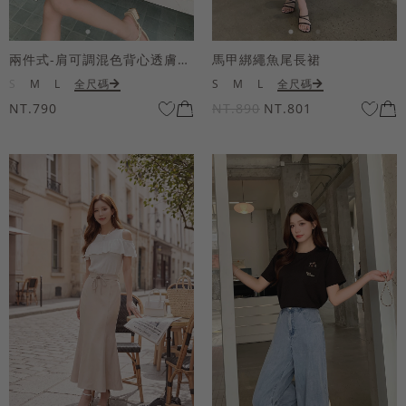
兩件式-肩可調混色背心透膚上衣套組
馬甲綁繩魚尾長裙
S
M
L
全尺碼
S
M
L
全尺碼
NT.790
NT.890
NT.801