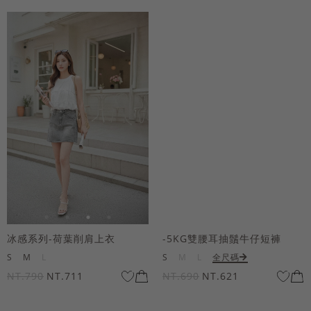
冰感系列-荷葉削肩上衣
-5KG雙腰耳抽鬚牛仔短褲
S
M
L
S
M
L
全尺碼
NT.790
NT.711
NT.690
NT.621