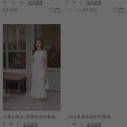
XL
2L
3L
全尺碼
S
M
L
全尺碼
NT.690
NT.990
NT.891
小隻女限定-柔美挖肩荷葉袖魚尾長洋裝
-5KG冰感天絲牛仔寬褲
S
M
L
全尺碼
S
M
L
全尺碼