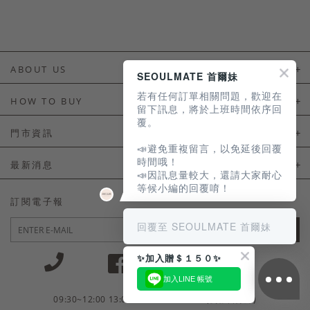
ABOUT US
SEOULMATE 首爾妹
若有任何訂單相關問題，歡迎在
About Us
HOW TO BUY
留下訊息，將於上班時間依序回
覆。
如何購買
門市資訊
📣避免重複留言，以免延後回覆
付款及配送
門市資訊
時間哦！
最新消息
📣因訊息量較大，還請大家耐心
會員常見問題
等候小編的回覆唷！
LINE官方會員活動
訂閱電子報
訂單常見問題
回覆至 SEOULMATE 首爾妹
JOIN
商品售後服務
✨加入贈＄１５０✨
電子發票
加入LINE 帳號
國外會員服務
09:30~12:00 13:00~18:30 / Mon - Fri(例假日除外)