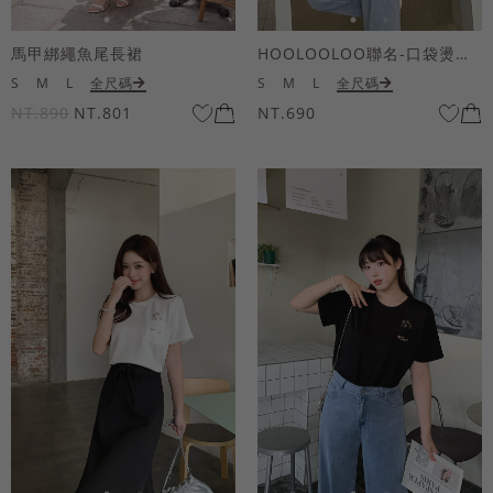
馬甲綁繩魚尾長裙
HOOLOOLOO聯名-口袋燙金KUKU熊短袖上衣
S
M
L
全尺碼
S
M
L
全尺碼
NT.890
NT.801
NT.690