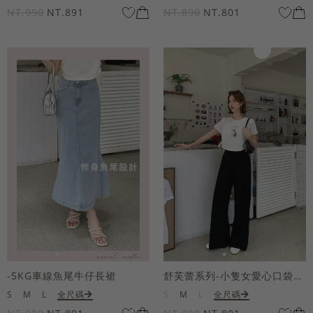
NT.990
NT.891
NT.890
NT.801
-5KG車線魚尾牛仔長裙
舒芙蕾系列-小隻女愛心口袋寬褲
S
M
L
全尺碼
S
M
L
全尺碼