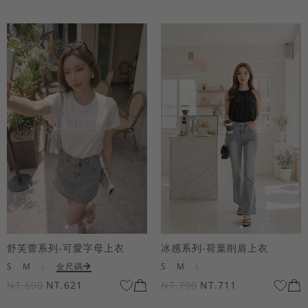
舒芙蕾系列-可愛字母上衣
冰感系列-荷葉削肩上衣
S
M
L
全尺碼
S
M
L
NT.690
NT.621
NT.790
NT.711