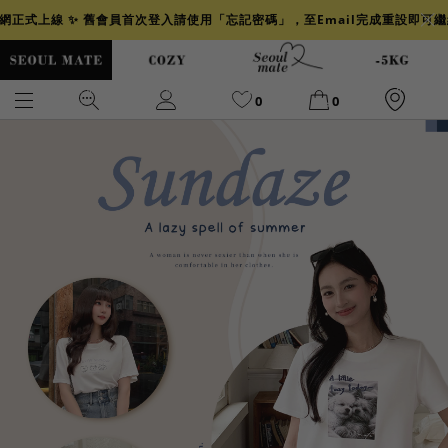
官網正式上線 ✨ 舊會員首次登入請使用「忘記密碼」，至Email完成重設即可
0
0
爆乳
背心
洋裝
舒芙蕾
小香風
透膚
小香
牛仔
襯衫
褲裙
牛仔裙
冰感
涼感