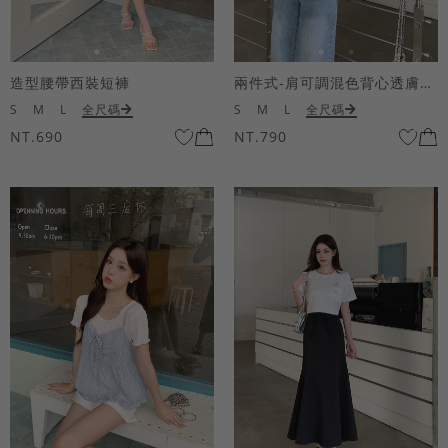
造型腰帶西裝短褲
兩件式-肩可調混色背心透膚上衣套組
S
M
L
全尺碼
S
M
L
全尺碼
NT.690
NT.790