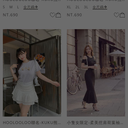
S
M
L
全尺碼
XL
2L
3L
全尺碼
NT.690
NT.690
HOOLOOLOO聯名-KUKU熊蝴蝶結短袖上衣
小隻女限定-柔美挖肩荷葉袖魚尾長洋裝