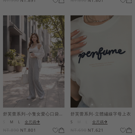
NT.990
NT.891
NT.890
NT.801
舒芙蕾系列-小隻女愛心口袋寬褲
舒芙蕾系列-立體繡線字母上衣
S
M
L
全尺碼
S
M
L
全尺碼
NT.890
NT.801
NT.690
NT.621