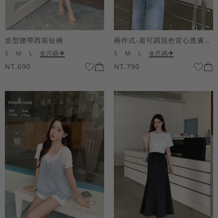
造型腰帶西裝短褲
兩件式-肩可調混色背心透膚上衣套組
S
M
L
全尺碼
S
M
L
全尺碼
NT.690
NT.790