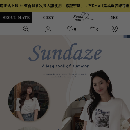
官網正式上線 ✨ 舊會員首次登入請使用「忘記密碼」，至Email完成重設即可
0
0
爆乳
背心
洋裝
舒芙蕾
小香風
透膚
小香
牛仔
襯衫
褲裙
牛仔裙
冰感
涼感