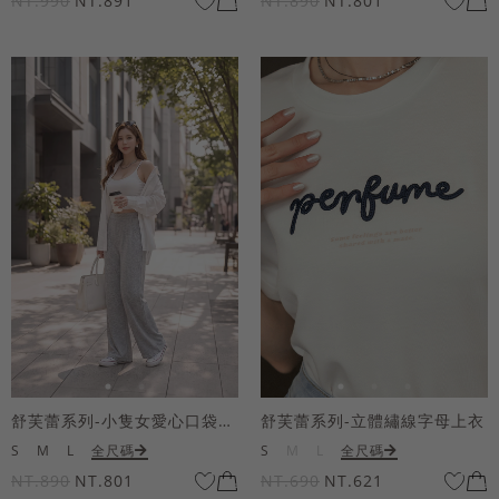
NT.990
NT.891
NT.890
NT.801
舒芙蕾系列-小隻女愛心口袋寬褲
舒芙蕾系列-立體繡線字母上衣
S
M
L
全尺碼
S
M
L
全尺碼
NT.890
NT.801
NT.690
NT.621