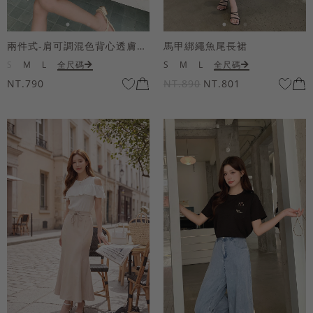
兩件式-肩可調混色背心透膚上衣套組
馬甲綁繩魚尾長裙
S
M
L
全尺碼
S
M
L
全尺碼
NT.790
NT.890
NT.801