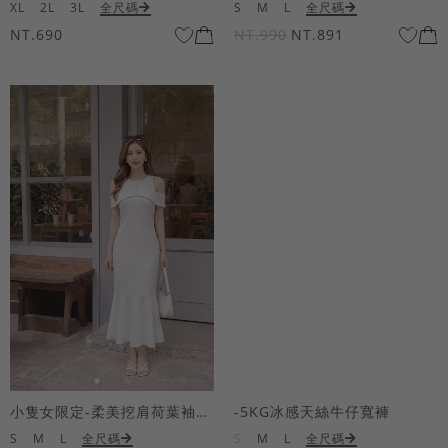
XL
2L
3L
全尺碼
S
M
L
全尺碼
NT.690
NT.990
NT.891
小隻女限定-柔美挖肩荷葉袖魚尾長洋裝
-5KG冰感天絲牛仔寬褲
S
M
L
全尺碼
S
M
L
全尺碼