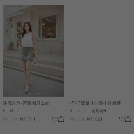
冰感系列-荷葉削肩上衣
-5KG雙腰耳抽鬚牛仔短褲
S
M
L
S
M
L
全尺碼
NT.790
NT.711
NT.690
NT.621