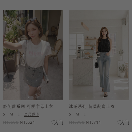
舒芙蕾系列-可愛字母上衣
冰感系列-荷葉削肩上衣
S
M
L
全尺碼
S
M
L
NT.690
NT.621
NT.790
NT.711