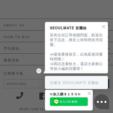
ABOUT US
SEOULMATE 首爾妹
若有任何訂單相關問題，歡迎在
About Us
HOW TO BUY
留下訊息，將於上班時間依序回
覆。
如何購買
門市資訊
📣避免重複留言，以免延後回覆
付款及配送
門市資訊
時間哦！
最新消息
📣因訊息量較大，還請大家耐心
會員常見問題
等候小編的回覆唷！
LINE官方會員活動
訂閱電子報
訂單常見問題
回覆至 SEOULMATE 首爾妹
JOIN
商品售後服務
✨加入贈＄１５０✨
電子發票
加入LINE 帳號
國外會員服務
09:30~12:00 13:00~18:30 / Mon - Fri(例假日除外)