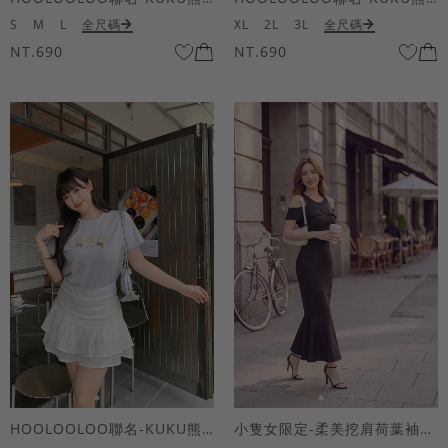
S
M
L
全尺碼
XL
2L
3L
全尺碼
NT.690
NT.690
HOOLOOLOO聯名-KUKU熊蝴蝶結短袖上衣
小隻女限定-柔美挖肩荷葉袖魚尾長洋裝