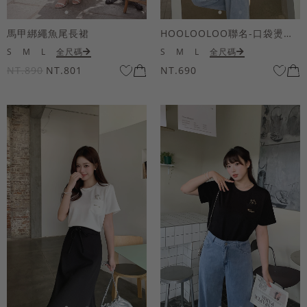
馬甲綁繩魚尾長裙
HOOLOOLOO聯名-口袋燙金KUKU熊短袖上衣
S
M
L
全尺碼
S
M
L
全尺碼
NT.890
NT.801
NT.690