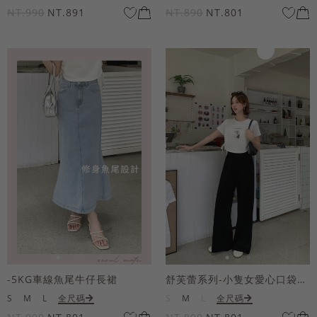
NT.990
NT.891
NT.890
NT.801
-5KG車線魚尾牛仔長裙
舒芙蕾系列-小隻女愛心口袋寬褲
S
M
L
全尺碼
S
M
L
全尺碼