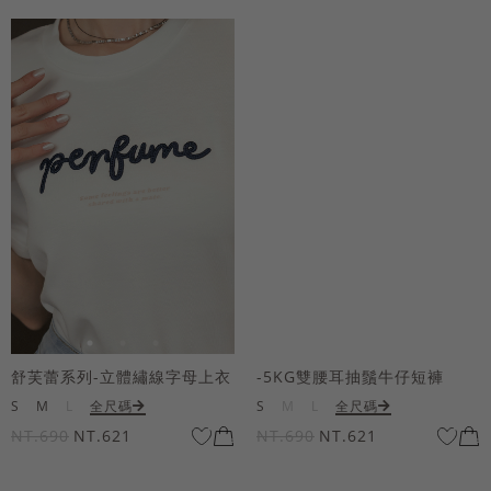
舒芙蕾系列-立體繡線字母上衣
-5KG雙腰耳抽鬚牛仔短褲
S
M
L
全尺碼
S
M
L
全尺碼
NT.690
NT.621
NT.690
NT.621