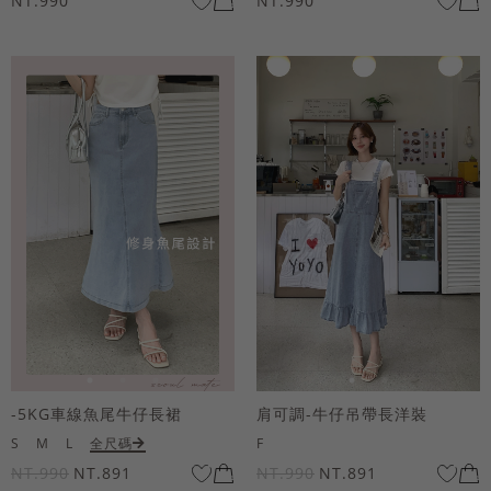
NT.990
NT.990
-5KG車線魚尾牛仔長裙
肩可調-牛仔吊帶長洋裝
S
M
L
全尺碼
F
NT.990
NT.891
NT.990
NT.891