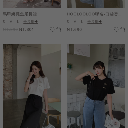
馬甲綁繩魚尾長裙
HOOLOOLOO聯名-口袋燙金KUKU熊短袖上衣
S
M
L
全尺碼
S
M
L
全尺碼
NT.890
NT.801
NT.690