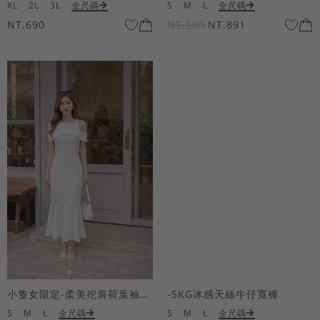
XL
2L
3L
全尺碼
S
M
L
全尺碼
NT.690
NT.990
NT.891
小隻女限定-柔美挖肩荷葉袖魚尾長洋裝
-5KG冰感天絲牛仔寬褲
S
M
L
全尺碼
S
M
L
全尺碼