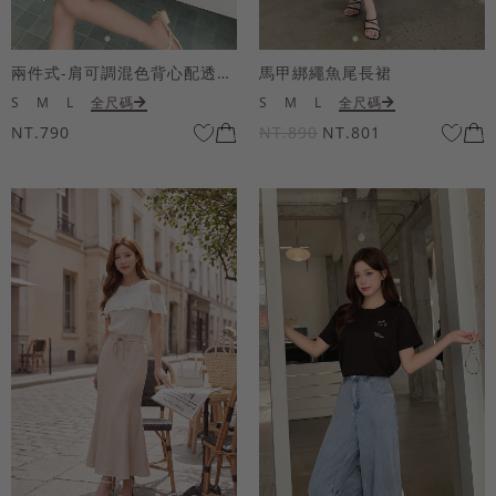
兩件式-肩可調混色背心配透膚短袖上衣
馬甲綁繩魚尾長裙
S
M
L
全尺碼
S
M
L
全尺碼
NT.790
NT.890
NT.801