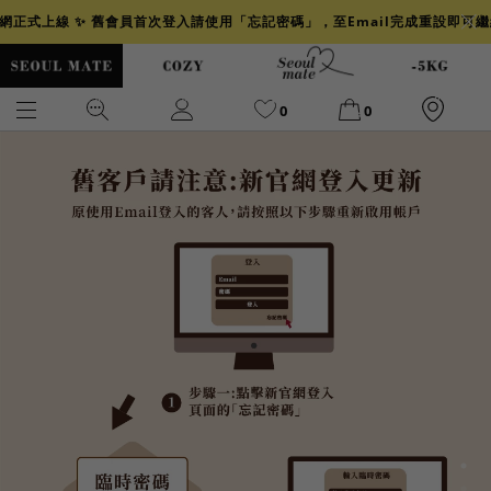
官網正式上線 ✨ 舊會員首次登入請使用「忘記密碼」，至Email完成重設即可
0
0
爆乳
背心
洋裝
舒芙蕾
小香風
透膚
小香
牛仔
襯衫
褲裙
牛仔裙
冰感
涼感