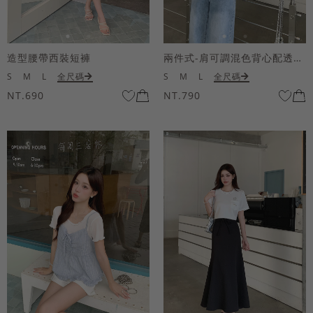
造型腰帶西裝短褲
兩件式-肩可調混色背心配透膚短袖上衣
S
M
L
全尺碼
S
M
L
全尺碼
NT.690
NT.790