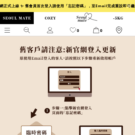
官網正式上線 ✨ 舊會員首次登入請使用「忘記密碼」，至Email完成重設即可
0
0
爆乳
背心
洋裝
舒芙蕾
×
小香風
透膚
小香
牛仔
襯衫
褲裙
牛仔裙
冰感
涼感