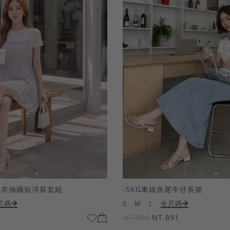
上衣抽繩短洋裝套組
-5KG車線魚尾牛仔長裙
尺碼
S
M
L
全尺碼
NT.990
NT.891