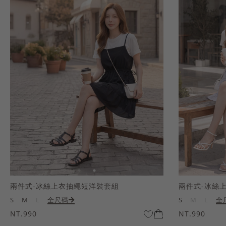
兩件式-冰絲上衣抽繩短洋裝套組
兩件式-冰絲
S
M
L
全尺碼
S
M
L
全
NT.990
NT.990