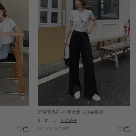
舒芙蕾系列-小隻女愛心口袋寬褲
S
M
L
全尺碼
NT.890
NT.801