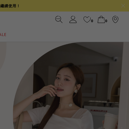
可繼續使用！
0
0
ALE
裙
冰感
涼感
前往結帳