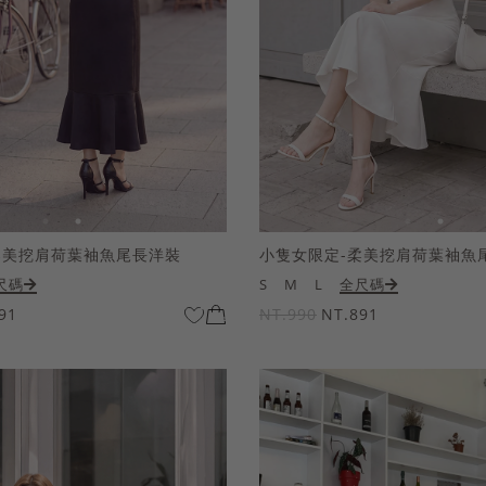
柔美挖肩荷葉袖魚尾長洋裝
小隻女限定-柔美挖肩荷葉袖魚
尺碼
S
M
L
全尺碼
91
NT.990
NT.891