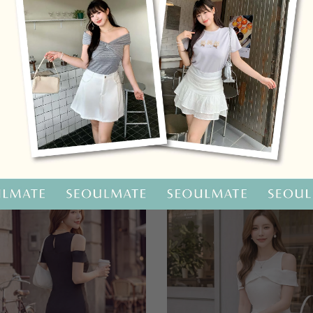
OO聯名-KUKU熊蝴蝶結短袖上衣
HOOLOOLOO聯名-KUKU
尺碼
S
M
L
全尺碼
NT.690