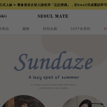
網正式上線 ✨ 舊會員首次登入請使用「忘記密碼」，至Email完成重設即
新商品
服飾
特別企劃
SOFT全系列
S
透膚
小香
牛仔
襯衫
褲裙
牛仔