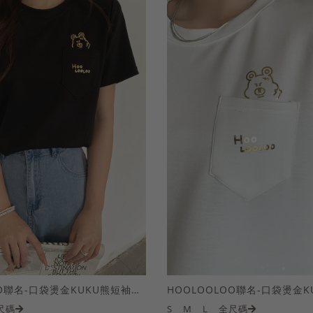
HOOLOOLOO聯名-口袋燙金KUKU熊短袖上衣
尺碼
S
M
L
全尺碼