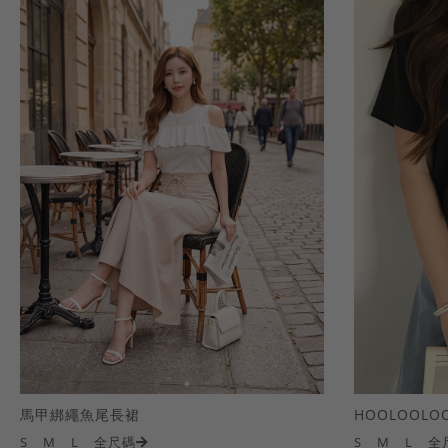
馬甲綁繩魚尾長裙
S
M
L
全尺碼
S
M
L
全