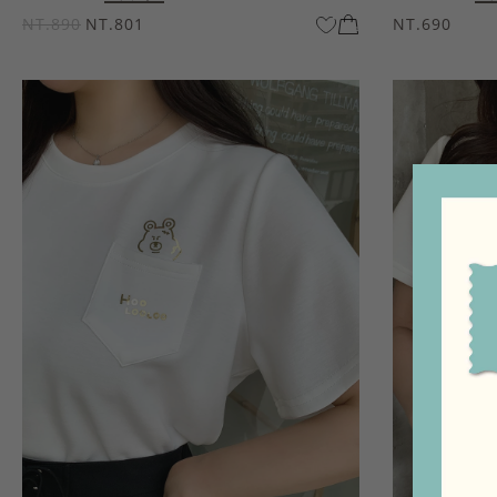
NT.890
NT.801
NT.690