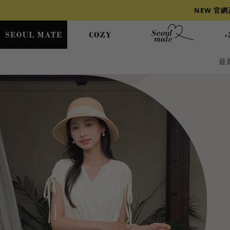
NEW 官
最
爆乳
背心
洋裝
舒芙蕾
小香風