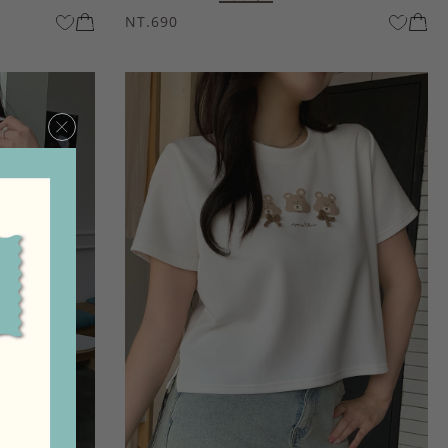
NT.690
×