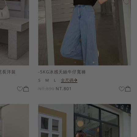
尾長洋裝
-5KG冰感天絲牛仔寬褲
S
M
L
全尺碼
NT.890
NT.801