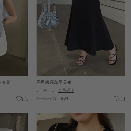
衣套組
馬甲綁繩魚尾長裙
S
M
L
全尺碼
NT.890
NT.801