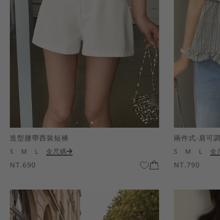
造型腰帶西裝短褲
兩件式-肩可
S
M
L
全尺碼
S
M
L
全
NT.690
NT.790