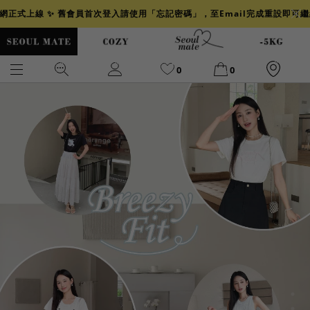
官網正式上線 ✨ 舊會員首次登入請使用「忘記密碼」，至Email完成重設即可
0
0
爆乳
背心
洋裝
舒芙蕾
小香風
透膚
小香
牛仔
襯衫
褲裙
牛仔裙
冰感
涼感