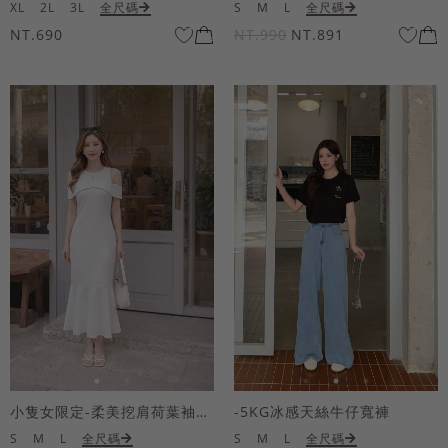
XL
2L
3L
全尺碼
S
M
L
全尺碼
NT.690
NT.990
NT.891
小隻女限定-柔美挖肩荷葉袖魚尾長洋裝
-5KG冰感天絲牛仔寬褲
S
M
L
全尺碼
S
M
L
全尺碼