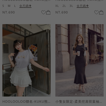
S
M
L
全尺碼
XL
2L
3L
全尺碼
NT.690
NT.690
HOOLOOLOO聯名-KUKU熊蝴蝶結短袖上衣
小隻女限定-柔美挖肩荷葉袖魚尾長洋裝