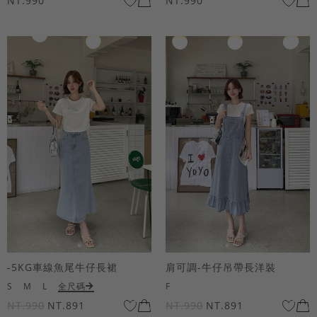
NT.990
NT.990
-5KG車線魚尾牛仔長裙
肩可調-牛仔吊帶長洋裝
S
M
L
全尺碼
F
NT.990
NT.891
NT.990
NT.891