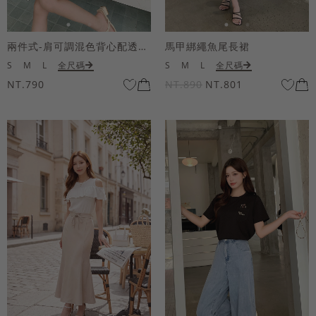
兩件式-肩可調混色背心配透膚短袖上衣
馬甲綁繩魚尾長裙
S
M
L
全尺碼
S
M
L
全尺碼
NT.790
NT.890
NT.801