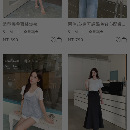
造型腰帶西裝短褲
兩件式-肩可調混色背心配透膚短袖上衣
S
M
L
全尺碼
S
M
L
全尺碼
NT.690
NT.790