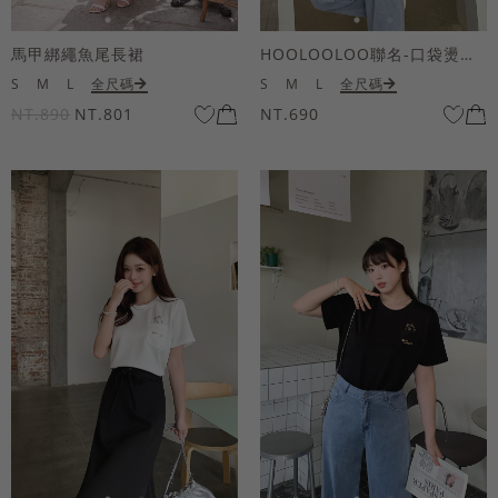
馬甲綁繩魚尾長裙
HOOLOOLOO聯名-口袋燙金KUKU熊短袖上衣
S
M
L
全尺碼
S
M
L
全尺碼
NT.890
NT.801
NT.690