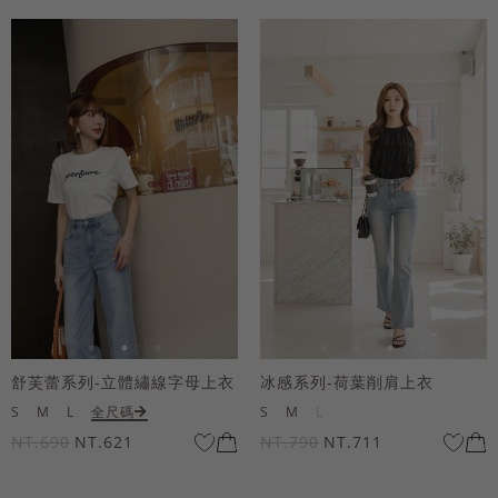
舒芙蕾系列-立體繡線字母上衣
冰感系列-荷葉削肩上衣
S
M
L
全尺碼
S
M
L
NT.690
NT.621
NT.790
NT.711