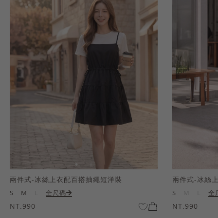
兩件式-冰絲上衣配百搭抽繩短洋裝
兩件式-冰絲
S
M
L
全尺碼
S
M
L
全
NT.990
NT.990