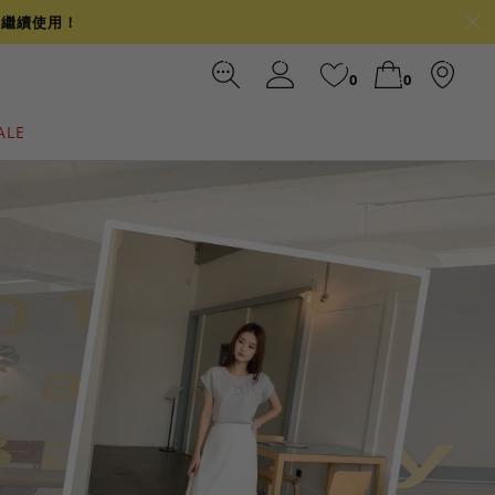
可繼續使用！
0
0
ALE
裙
冰感
涼感
前往結帳