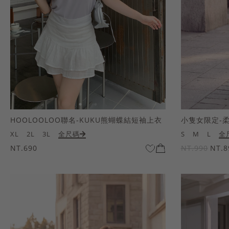
HOOLOOLOO聯名-KUKU熊蝴蝶結短袖上衣
小隻女限定-
XL
2L
3L
全尺碼
S
M
L
全
NT.690
NT.990
NT.8