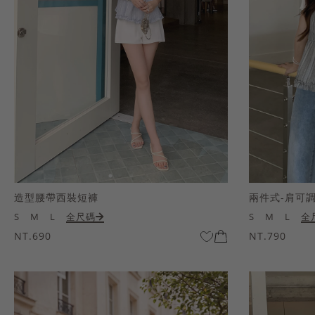
造型腰帶西裝短褲
兩件式-肩可
S
M
L
全尺碼
S
M
L
全
NT.690
NT.790