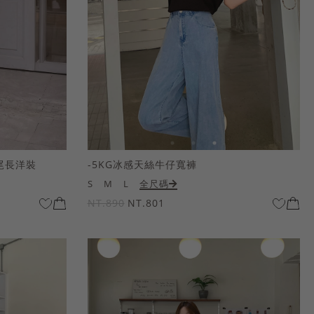
尾長洋裝
-5KG冰感天絲牛仔寬褲
S
M
L
全尺碼
NT.890
NT.801