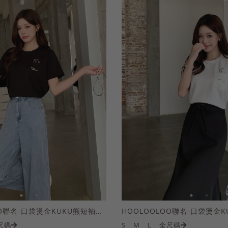
HOOLOOLOO聯名-口袋燙金KUKU熊短袖上衣
尺碼
S
M
L
全尺碼