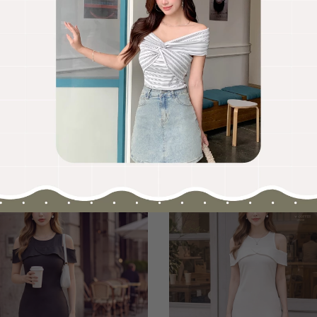
OO聯名-KUKU熊蝴蝶結短袖上衣
HOOLOOLOO聯名-KUKU
尺碼
S
M
L
全尺碼
NT.690