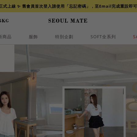
網正式上線 ✨ 舊會員首次登入請使用「忘記密碼」，至Email完成重設即
新商品
服飾
特別企劃
SOFT全系列
S
透膚
小香
牛仔
襯衫
褲裙
牛仔