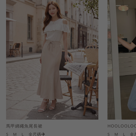
馬甲綁繩魚尾長裙
S
M
L
全尺碼
S
M
L
全