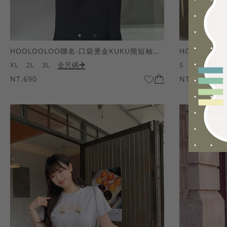
HOOLOOLOO聯名-口袋燙金KUKU熊短袖上衣
HOOLOOL
XL
2L
3L
全尺碼
S
M
L
全
NT.690
NT.690