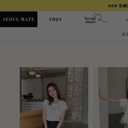
NEW 官
最
爆乳
背心
洋裝
舒芙蕾
小香風