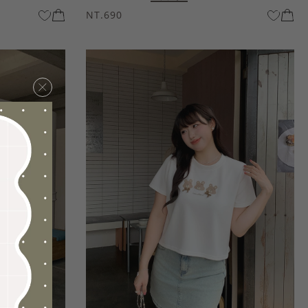
NT.690
×