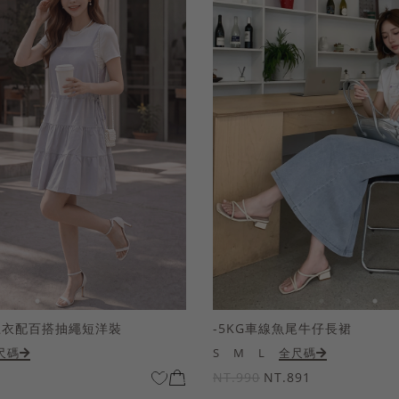
上衣配百搭抽繩短洋裝
-5KG車線魚尾牛仔長裙
尺碼
S
M
L
全尺碼
NT.990
NT.891