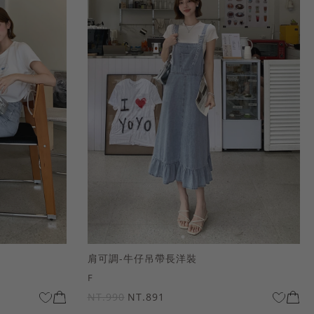
肩可調-牛仔吊帶長洋裝
F
NT.990
NT.891