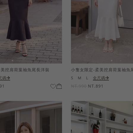
柔美挖肩荷葉袖魚尾長洋裝
小隻女限定-柔美挖肩荷葉袖魚
尺碼
S
M
L
全尺碼
91
NT.990
NT.891