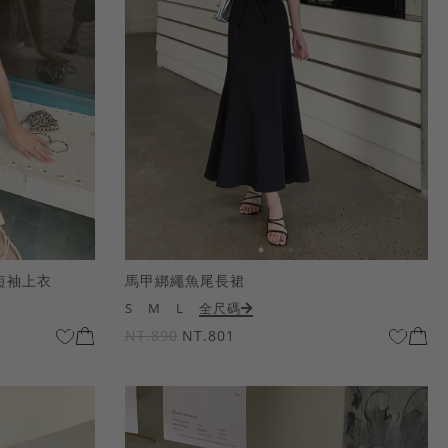
短袖上衣
馬甲綁繩魚尾長裙
S
M
L
全尺碼
NT.890
NT.801