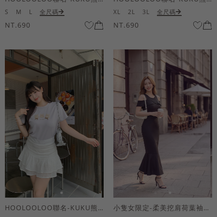
S
M
L
全尺碼
XL
2L
3L
全尺碼
NT.690
NT.690
HOOLOOLOO聯名-KUKU熊蝴蝶結短袖上衣
小隻女限定-柔美挖肩荷葉袖魚尾長洋裝