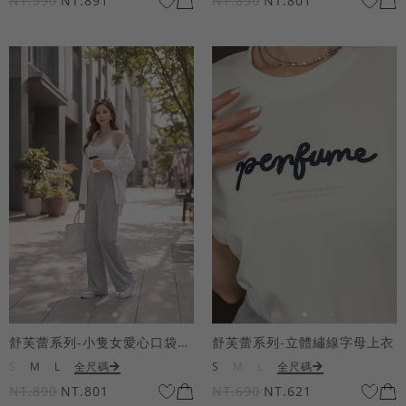
NT.990
NT.891
NT.890
NT.801
舒芙蕾系列-小隻女愛心口袋寬褲
舒芙蕾系列-立體繡線字母上衣
S
M
L
全尺碼
S
M
L
全尺碼
NT.890
NT.801
NT.690
NT.621