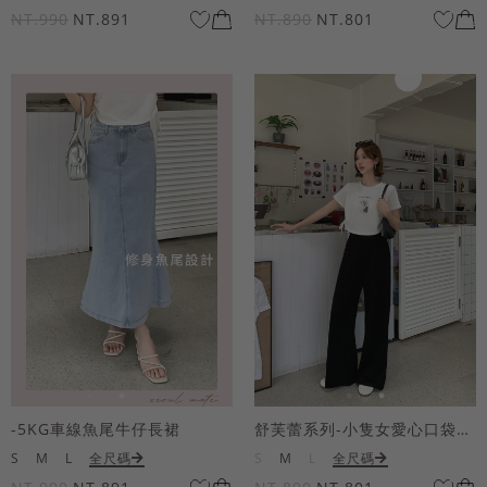
NT.990
NT.891
NT.890
NT.801
-5KG車線魚尾牛仔長裙
舒芙蕾系列-小隻女愛心口袋寬褲
S
M
L
全尺碼
S
M
L
全尺碼