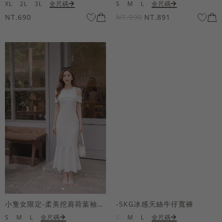
XL
2L
3L
全尺碼
S
M
L
全尺碼
NT.690
NT.990
NT.891
小隻女限定-柔美挖肩荷葉袖魚尾長洋裝
-5KG冰感天絲牛仔寬褲
S
M
L
全尺碼
S
M
L
全尺碼