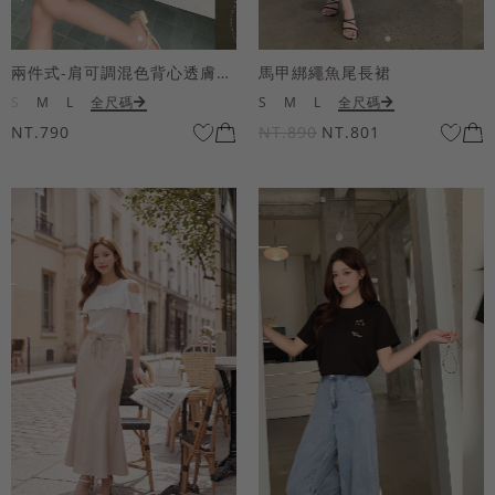
兩件式-肩可調混色背心透膚上衣套組
馬甲綁繩魚尾長裙
S
M
L
全尺碼
S
M
L
全尺碼
NT.790
NT.890
NT.801