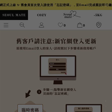
官網正式上線 ✨ 舊會員首次登入請使用「忘記密碼」，至Email完成重設即可
0
0
爆乳
背心
洋裝
舒芙蕾
小香風
透膚
小香
牛仔
襯衫
褲裙
牛仔裙
冰感
涼感