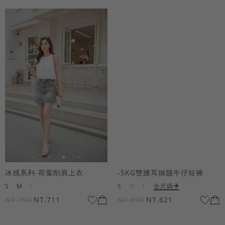
冰感系列-荷葉削肩上衣
-5KG雙腰耳抽鬚牛仔短褲
S
M
L
S
M
L
全尺碼
NT.790
NT.711
NT.690
NT.621