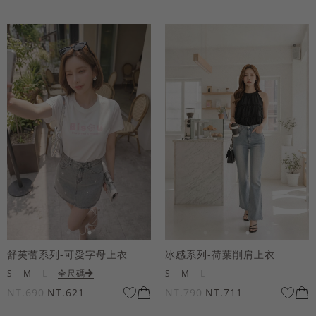
舒芙蕾系列-可愛字母上衣
冰感系列-荷葉削肩上衣
S
M
L
全尺碼
S
M
L
NT.690
NT.621
NT.790
NT.711