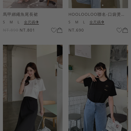
馬甲綁繩魚尾長裙
HOOLOOLOO聯名-口袋燙金KUKU熊短袖上衣
S
M
L
全尺碼
S
M
L
全尺碼
NT.890
NT.801
NT.690