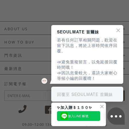
ABOUT US
SEOULMATE 首爾妹
若有任何訂單相關問題，歡迎在
About Us
HOW TO BUY
留下訊息，將於上班時間依序回
覆。
如何購買
門市資訊
📣避免重複留言，以免延後回覆
付款及配送
門市資訊
時間哦！
最新消息
📣因訊息量較大，還請大家耐心
會員常見問題
等候小編的回覆唷！
LINE官方會員活動
訂閱電子報
訂單常見問題
回覆至 SEOULMATE 首爾妹
JOIN
商品售後服務
✨加入贈＄１５０✨
電子發票
加入LINE 帳號
國外會員服務
09:30~12:00 13:00~18:30 / Mon - Fri(例假日除外)