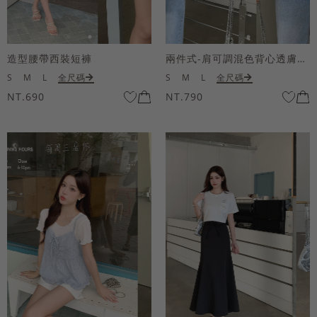
造型腰帶西裝短褲
兩件式-肩可調混色背心透膚上衣套組
S
M
L
全尺碼
S
M
L
全尺碼
NT.690
NT.790