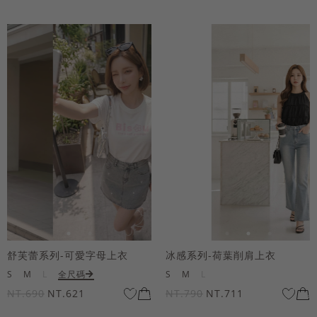
舒芙蕾系列-可愛字母上衣
冰感系列-荷葉削肩上衣
S
M
L
全尺碼
S
M
L
NT.690
NT.621
NT.790
NT.711