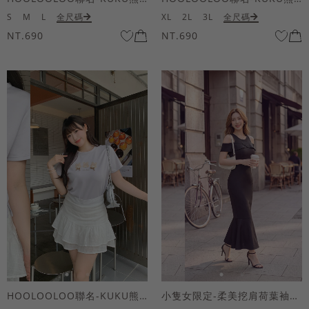
S
M
L
全尺碼
XL
2L
3L
全尺碼
NT.690
NT.690
HOOLOOLOO聯名-KUKU熊蝴蝶結短袖上衣
小隻女限定-柔美挖肩荷葉袖魚尾長洋裝