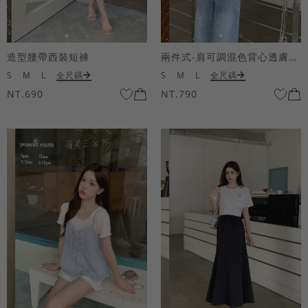
造型腰帶西裝短褲
兩件式-肩可調混色背心透膚上衣套組
S
M
L
全尺碼
S
M
L
全尺碼
NT.690
NT.790