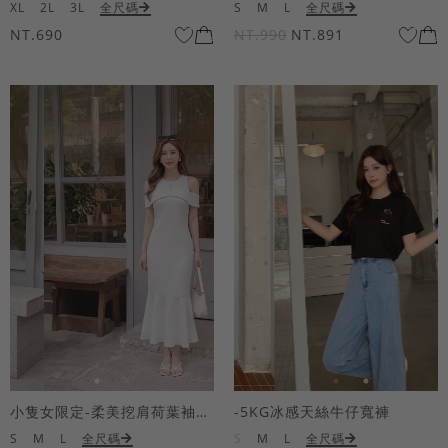
XL
2L
3L
全尺碼
S
M
L
全尺碼
NT.690
NT.990
NT.891
小隻女限定-柔美挖肩荷葉袖魚尾長洋裝
-5KG冰感天絲牛仔寬褲
S
M
L
全尺碼
S
M
L
全尺碼