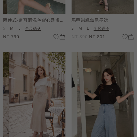
兩件式-肩可調混色背心透膚上衣套組
馬甲綁繩魚尾長裙
S
M
L
全尺碼
S
M
L
全尺碼
NT.790
NT.890
NT.801