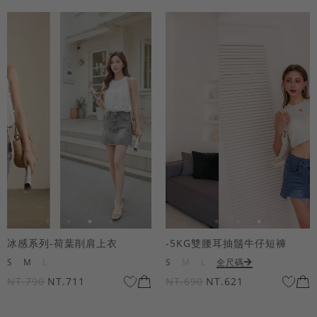
冰感系列-荷葉削肩上衣
-5KG雙腰耳抽鬚牛仔短褲
S
M
L
S
M
L
全尺碼
NT.790
NT.711
NT.690
NT.621