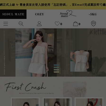
官網正式上線 ✨ 舊會員首次登入請使用「忘記密碼」，至Email完成重設即可
0
0
爆乳
背心
洋裝
舒芙蕾
小香風
透膚
小香
牛仔
襯衫
褲裙
牛仔裙
冰感
涼感