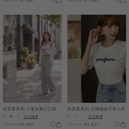
NT.990
NT.891
NT.890
NT.801
舒芙蕾系列-小隻女愛心口袋寬褲
舒芙蕾系列-立體繡線字母上衣
S
M
L
全尺碼
S
M
L
全尺碼
NT.890
NT.801
NT.690
NT.621