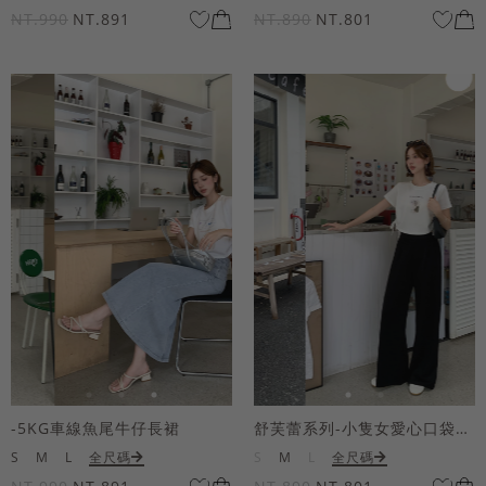
NT.990
NT.891
NT.890
NT.801
-5KG車線魚尾牛仔長裙
舒芙蕾系列-小隻女愛心口袋寬褲
S
M
L
全尺碼
S
M
L
全尺碼