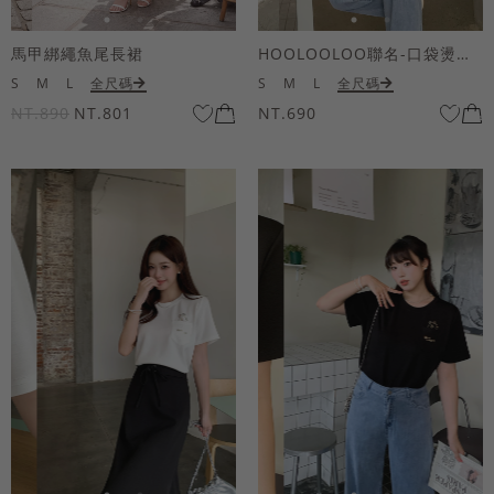
馬甲綁繩魚尾長裙
HOOLOOLOO聯名-口袋燙金KUKU熊短袖上衣
S
M
L
全尺碼
S
M
L
全尺碼
NT.890
NT.801
NT.690