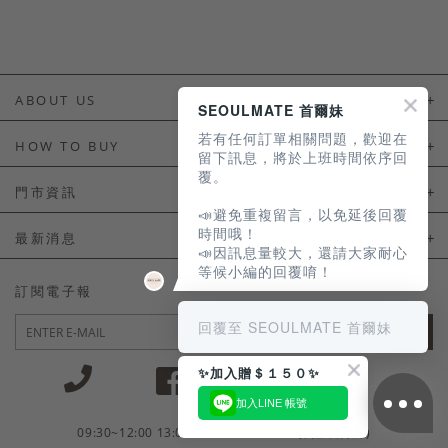
ABOUT US
SEOULMATE 首爾妹
若有任何訂單相關問題，歡迎在
About Us
HOW TO BUY
留下訊息，將於上班時間依序回
覆。
如何購買
門市資訊
📣避免重複留言，以免延後回覆
付款及配送
門市資訊
時間哦！
最新消息
📣因訊息量較大，還請大家耐心
會員常見問題
等候小編的回覆唷！
LINE官方會員活動
訂閱電子報
訂單常見問題
回覆至 SEOULMATE 首爾妹
JOIN
商品售後服務
✨加入贈＄１５０✨
電子發票
加入LINE 帳號
國外會員服務
09:30~12:00 13:00~18:30 / Mon - Fri(例假日除外)