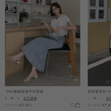
-5KG車線魚尾牛仔長裙
舒芙蕾系列-
S
M
L
全尺碼
S
M
L
全
NT.990
NT.891
NT.890
NT.8