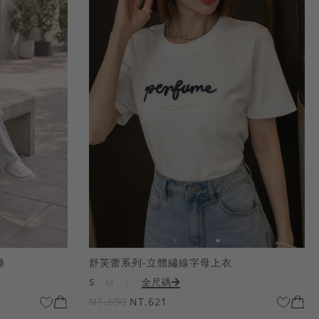
褲
舒芙蕾系列-立體繡線字母上衣
S
M
L
全尺碼
NT.690
NT.621