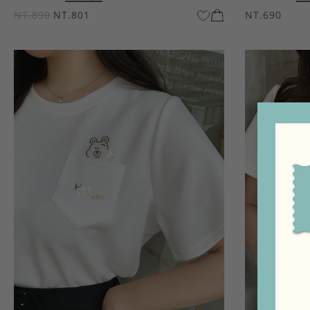
NT.890
NT.801
NT.690