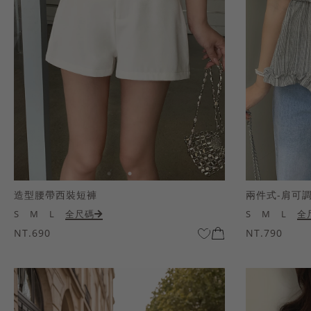
造型腰帶西裝短褲
兩件式-肩可
S
M
L
全尺碼
S
M
L
全
NT.690
NT.790