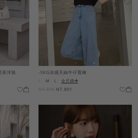
尾長洋裝
-5KG冰感天絲牛仔寬褲
S
M
L
全尺碼
NT.890
NT.801