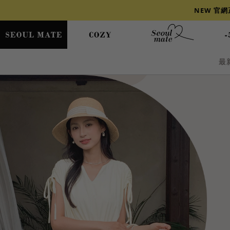
NEW 官
最
爆乳
背心
洋裝
舒芙蕾
小香風