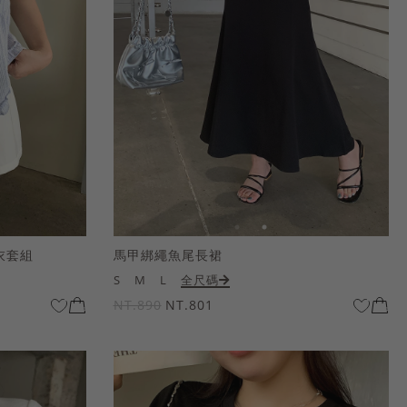
衣套組
馬甲綁繩魚尾長裙
S
M
L
全尺碼
NT.890
NT.801