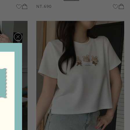
NT.690
×