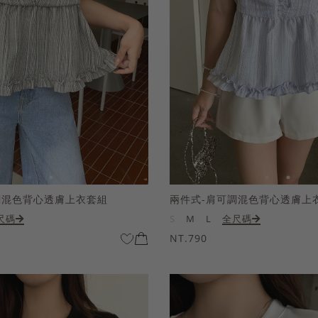
調混色背心透膚上衣套組
兩件式-肩可調混色背心透膚上
尺碼
S
M
L
全尺碼
NT.790