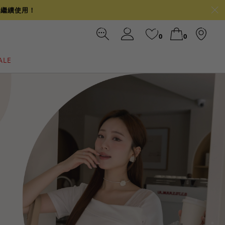
可繼續使用！
0
0
ALE
裙
冰感
涼感
前往結帳