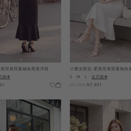
柔美挖肩荷葉袖魚尾長洋裝
小隻女限定-柔美挖肩荷葉袖魚
尺碼
S
M
L
全尺碼
91
NT.990
NT.891