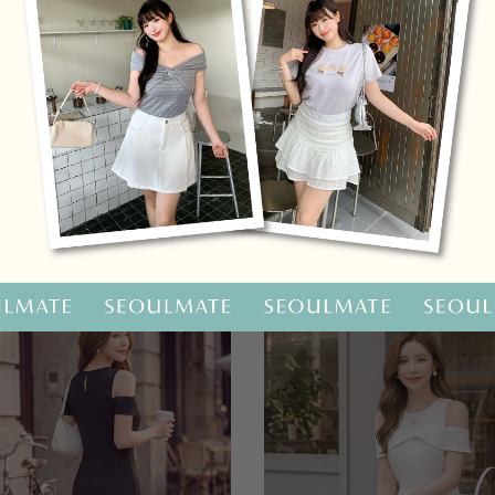
OO聯名-KUKU熊蝴蝶結短袖上衣
HOOLOOLOO聯名-KUKU
尺碼
S
M
L
全尺碼
NT.690