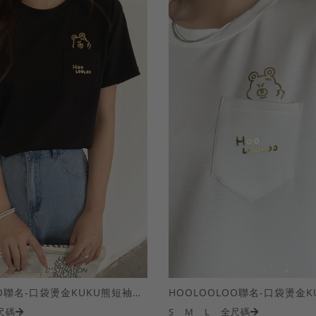
HOOLOOLOO聯名-口袋燙金KUKU熊短袖上衣
尺碼
S
M
L
全尺碼