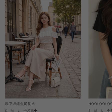
馬甲綁繩魚尾長裙
S
M
L
全尺碼
S
M
L
全