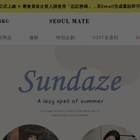
網正式上線 ✨ 舊會員首次登入請使用「忘記密碼」，至Email完成重設即
新商品
服飾
特別企劃
SOFT全系列
S
透膚
小香
牛仔
襯衫
褲裙
牛仔