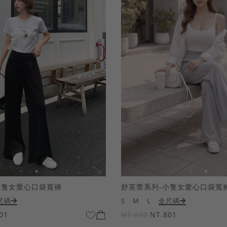
小隻女愛心口袋寬褲
舒芙蕾系列-小隻女愛心口袋寬
尺碼
S
M
L
全尺碼
01
NT.890
NT.801