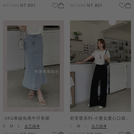
NT.990
NT.891
NT.890
NT.801
-5KG車線魚尾牛仔長裙
舒芙蕾系列-小隻女愛心口袋寬褲
S
M
L
全尺碼
S
M
L
全尺碼