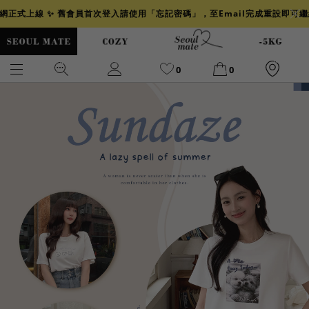
官網正式上線 ✨ 舊會員首次登入請使用「忘記密碼」，至Email完成重設即可
0
0
爆乳
背心
洋裝
舒芙蕾
小香風
透膚
小香
牛仔
襯衫
褲裙
牛仔裙
冰感
涼感