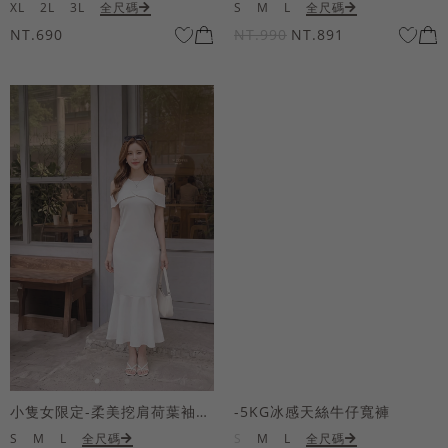
XL
2L
3L
全尺碼
S
M
L
全尺碼
NT.690
NT.990
NT.891
小隻女限定-柔美挖肩荷葉袖魚尾長洋裝
-5KG冰感天絲牛仔寬褲
S
M
L
全尺碼
S
M
L
全尺碼