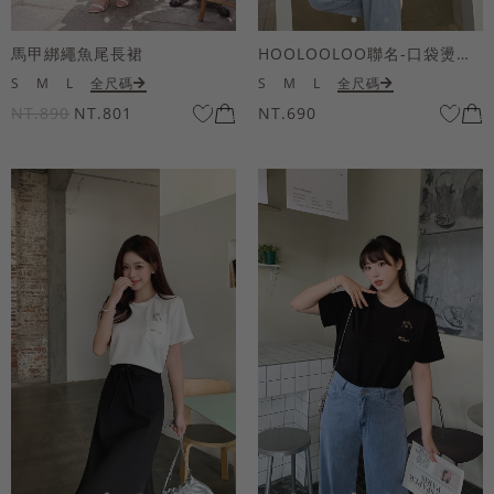
馬甲綁繩魚尾長裙
HOOLOOLOO聯名-口袋燙金KUKU熊短袖上衣
S
M
L
全尺碼
S
M
L
全尺碼
NT.890
NT.801
NT.690