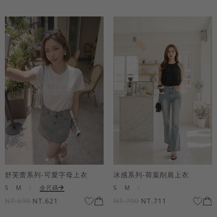
舒芙蕾系列-可愛字母上衣
冰感系列-荷葉削肩上衣
S
M
L
全尺碼
S
M
L
NT.690
NT.621
NT.790
NT.711