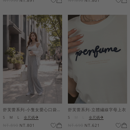
NT.990
NT.891
NT.890
NT.801
舒芙蕾系列-小隻女愛心口袋寬褲
舒芙蕾系列-立體繡線字母上衣
S
M
L
全尺碼
S
M
L
全尺碼
NT.890
NT.801
NT.690
NT.621