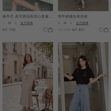
兩件式-肩可調混色背心透膚上衣套組
馬甲綁繩魚尾長裙
S
M
L
全尺碼
S
M
L
全尺碼
NT.790
NT.890
NT.801