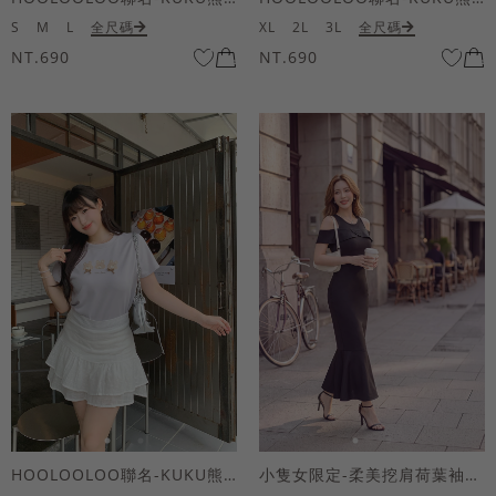
S
M
L
全尺碼
XL
2L
3L
全尺碼
NT.690
NT.690
HOOLOOLOO聯名-KUKU熊蝴蝶結短袖上衣
小隻女限定-柔美挖肩荷葉袖魚尾長洋裝