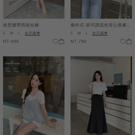
造型腰帶西裝短褲
兩件式-肩可調混色背心透膚上衣套組
S
M
L
全尺碼
S
M
L
全尺碼
NT.690
NT.790