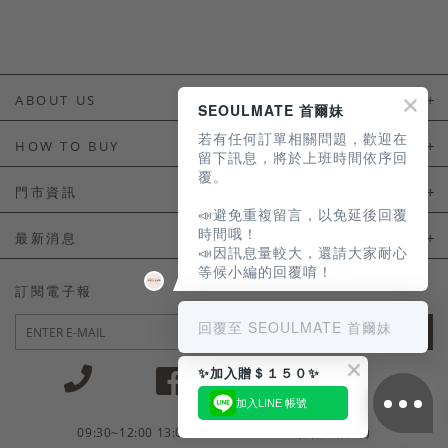
ABOUT US
SEOULMATE 首爾妹
若有任何訂單相關問題，歡迎在
About Us
HOW TO BUY
留下訊息，將於上班時間依序回
覆。
如何購買
門市資訊
📣避免重複留言，以免延後回覆
付款及配送
門市資訊
時間哦！
最新消息
📣因訊息量較大，還請大家耐心
會員常見問題
等候小編的回覆唷！
LINE官方會員活動
訂閱電子報
訂單常見問題
回覆至 SEOULMATE 首爾妹
JOIN
商品售後服務
✨加入贈＄１５０✨
電子發票
加入LINE 帳號
國外會員服務
09:30~12:00 13:00~18:30 / Mon - Fri(例假日除外)