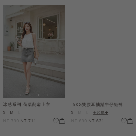
冰感系列-荷葉削肩上衣
-5KG雙腰耳抽鬚牛仔短褲
S
M
L
S
M
L
全尺碼
NT.790
NT.711
NT.690
NT.621